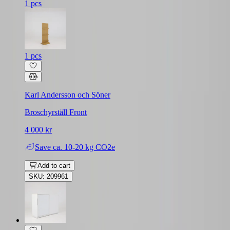
1 pcs
1 pcs
Karl Andersson och Söner
Broschyrställ Front
4 000 kr
Save
ca. 10-20 kg CO2e
Add to cart
SKU: 209961