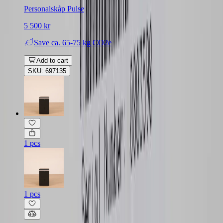
Personalskåp Pulse
5 500 kr
Save
ca. 65-75 kg CO2e
Add to cart
SKU: 697135
1 pcs
1 pcs