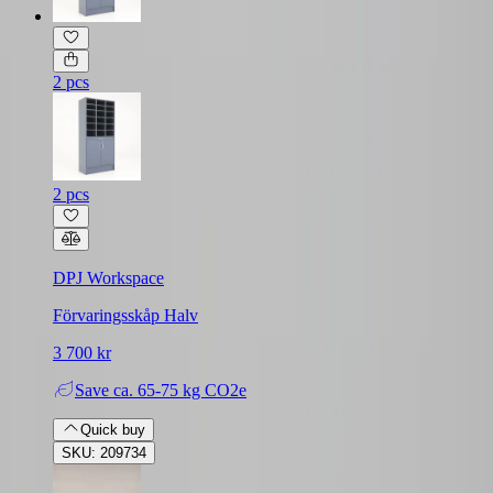
2 pcs
2 pcs
DPJ Workspace
Förvaringsskåp Halv
3 700 kr
Save
ca. 65-75 kg CO2e
Quick buy
SKU: 209734