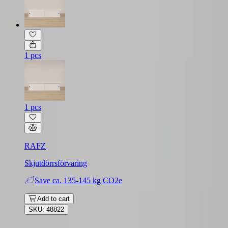
1 pcs
1 pcs
RAFZ
Skjutdörrsförvaring
Save
ca. 135-145 kg CO2e
Add to cart
SKU: 48822