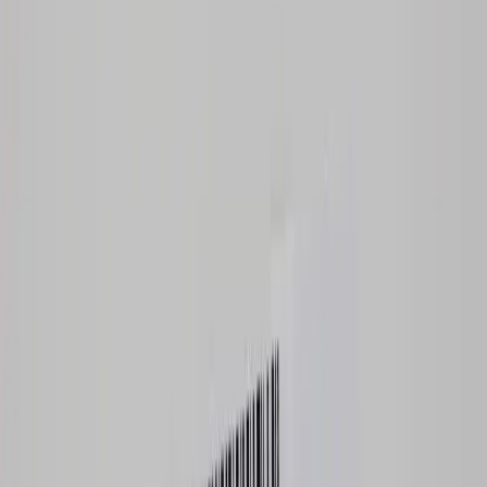
konsumenten som värdesätter kvalitet och säkerhet. AJ Produkter är
kända för sina högkvalitativa möbler, och detta förvaringsskåp är
inget undantag.
Förvaringsskåp Swift är idealiskt för både små och stora kontor som
behöver en pålitlig och stilren förvaringslösning. Dess mångsidiga
design gör det enkelt att integrera i olika arbetsmiljöer, och dess
generösa förvaringsutrymme säkerställer att du alltid har ordning och
reda på dina saker.
Specifikationer
Möbelskick
: 4
Fint skick
Typ:
Begagnad
Kommentar från ansvarig möbelbesiktare:
Skåpet har ingen nyckel.