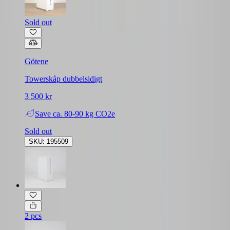
Sold out
Götene
Towerskåp dubbelsidigt
3 500 kr
Save
ca. 80-90 kg CO2e
Sold out
SKU: 195509
2 pcs