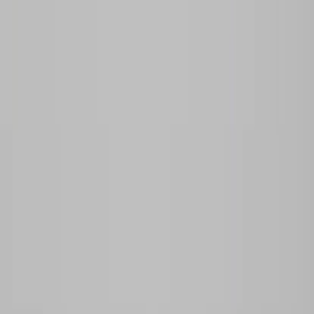
Rafz
Vi erbjuder företag och privatpersoner ett prisvärt och miljövänligt
sätt att köpa och sälja återbrukade möbler på. Med vår breda
kompetens inom logistik, design och miljö skräddarsyr vi kompletta
lösningar där vi köper och källsorterar era begagnade möbler,
inreder och behovsanpassar nya kontorslokaler och optimerar
befintliga kontorsytor.
Läs mer
Kundservice
Logga in
Kundtjänst
Köpvillkor
Hyresvillkor
Personuppgifter