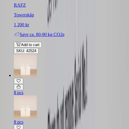
RAFZ
Towerskåp
1 200 kr
Save
ca. 80-90 kg CO2e
Add to cart
SKU: 42524
8 pcs
8 pcs