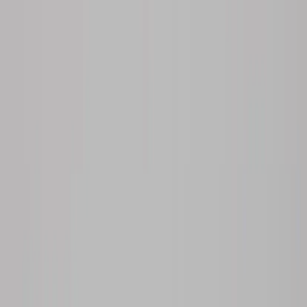
Country/region
Sweden (SEK kr)
Language
Svenska
English