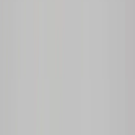
|
Business
Private
Back
Home
/
Förvaringsskåp Swift