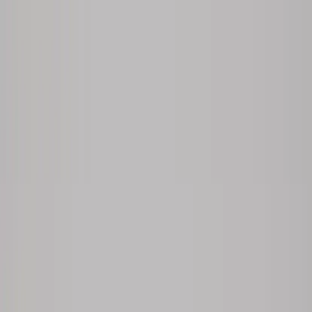
Skip to content
Just nu: Fri Frakt på online order över 5000kr*
Search products
Produkter