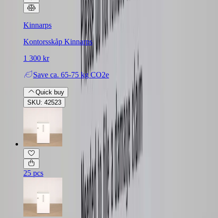
Kinnarps
Kontorsskåp Kinnarps
1 300 kr
Save
ca. 65-75 kg CO2e
Quick buy
SKU: 42523
25 pcs