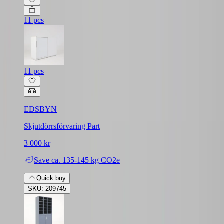
11 pcs
11 pcs
EDSBYN
Skjutdörrsförvaring Part
3 000 kr
Save
ca. 135-145 kg CO2e
Quick buy
SKU: 209745