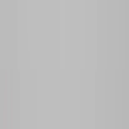
Vanliga frågor
Användarvillkor
Handla på Rafz
Produkter
Om oss
Vårt hållbarhetsarbete
Hitta hit
REA
Artiklar
Kontakta oss
Kontakta oss
Rafz Cirkulära Interiörer
Organisationsnummer: 559075-7182
Stora Benhamra 186 97 Brottby Stockholm
Telefon: 08-800100
E-post: info@rafz.se
Sälja möbler: inkop@rafz.se
Öppettider: Vardagar 08.00 – 17.00 Lunchstängt 12.00 -
13.00