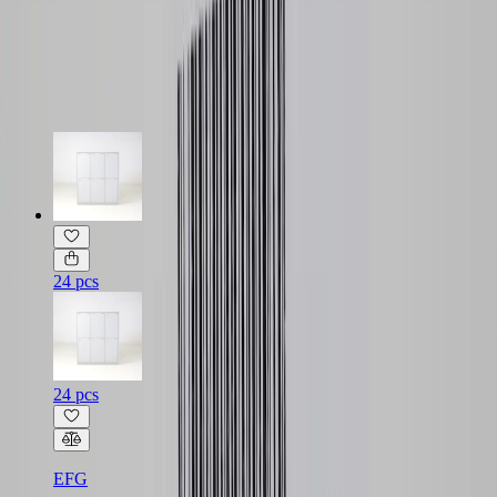
Läs mer om skickbedömning
Relaterade produkter
24 pcs
24 pcs
EFG