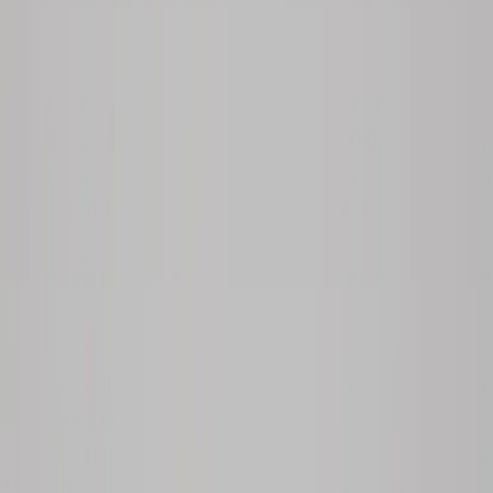
|
Business
Private
Produkter