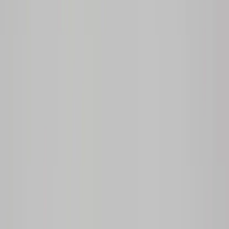
AJ Produkter
Förvaringsskåp Swift
SKU:
213197
Spara
Jämför
Buy
Rent
2 000 kr
exkl. moms
Rent from
40 kr
/mo
1
i lager
(få kvar)
Leverans 3-7 arbetsdagar med express leverans