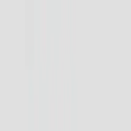
Hoppa till innehåll
Just nu: Fri Frakt på online order över 5000kr*
Sök produkter
Produkter