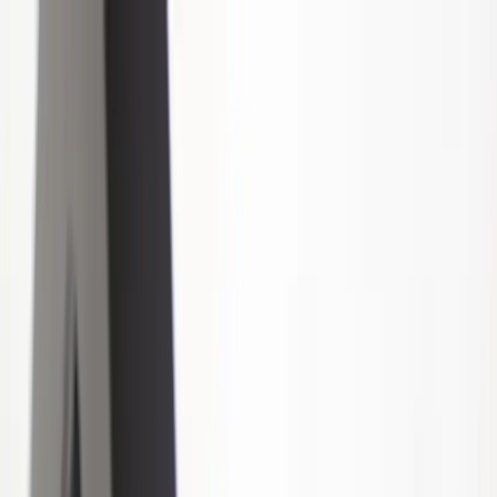
Hoppa till innehåll
Just nu: Fri Frakt på online order över 5000kr*
Sök produkter
Produkter