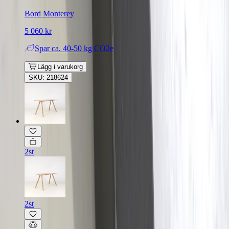
Bord Monterey
5 060 kr
Spar
ca. 40-50 kg CO2e
Lägg i varukorg
SKU: 218624
2st
2st