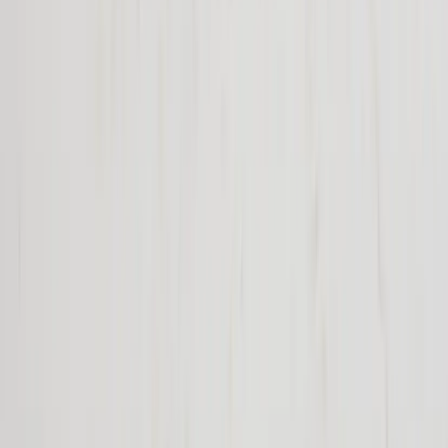
Land/region
Sweden (SEK kr)
Språk
Svenska
English
©
2023-2026
Rafz
.
Alla rättigheter förbehållna.