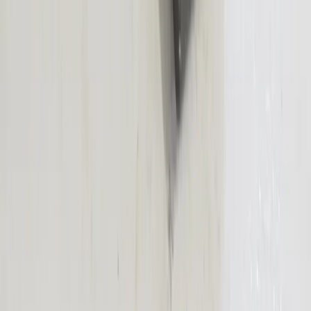
Rafz
Vi erbjuder företag och privatpersoner ett prisvärt och miljövänligt
sätt att köpa och sälja återbrukade möbler på. Med vår breda
kompetens inom logistik, design och miljö skräddarsyr vi kompletta
lösningar där vi köper och källsorterar era begagnade möbler,
inreder och behovsanpassar nya kontorslokaler och optimerar
befintliga kontorsytor.
Läs mer
Kundservice
Logga in
Kundtjänst
Köpvillkor
Hyresvillkor
Personuppgifter
Vanliga frågor
Användarvillkor
Handla på Rafz