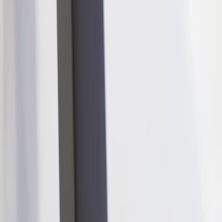
Inkommande
REA
Varumärken
Jämför