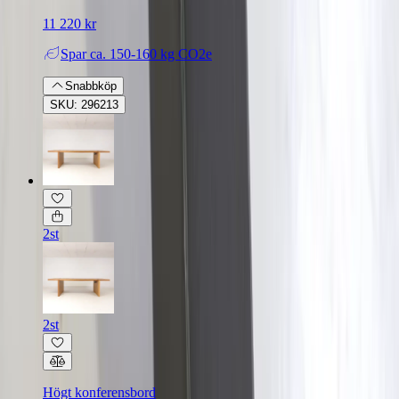
11 220 kr
Spar
ca. 150-160 kg CO2e
Snabbköp
SKU: 296213
2st
2st
Högt konferensbord