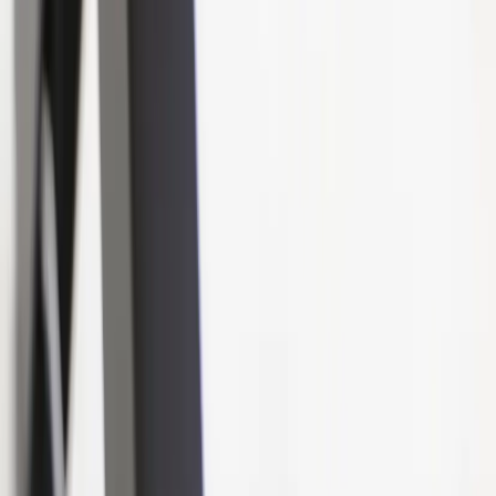
Inkommande
REA
Varumärken
Jämför