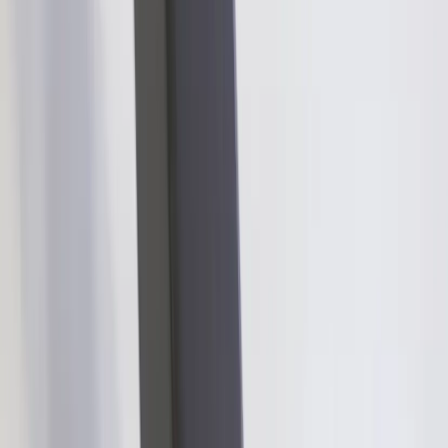
−
1
+
Lägg till i varukorg
Den här produkten sparar:
ca. 150-160 kg CO2e
Prisgaranti
Levereras till hela Sverige
3 års funktionsgaranti
Godkänd enligt Möbelfakta eller motsvarande
Produktbeskrivning
Konferensbord Funk är ett stilrent konferensbord från svenska
Lammhults, formgivet av Johannes Foersom och Peter Hiort-
Lorenzen. Bordets karaktäristiska T-ben ger ett stabilt uttryck
samtidigt som det skapar gott om benutrymme för deltagarna runt
bordet. Den generösa bordsskivan erbjuder en flexibel arbetsyta som
lämpar sig lika väl för styrelsemöten och workshops som för dagligt
samarbete i kontorslandskapet. Integrerad kabelhantering bidrar till