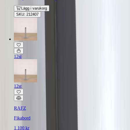
Lägg i varukorg
SKU: 212407
12st
12st
RAFZ
Fikabord
1 100 kr