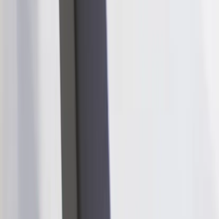
|
Företag
Privatkund
Tillbaka
Hem
/
Konferensbord Funk
Tillbaka till Offentlig Miljö
Offentlig Miljö