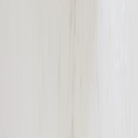
Produkter
Om oss
Vårt hållbarhetsarbete
Hitta hit
REA
Artiklar
Kontakta oss
Kontakta oss
Rafz Cirkulära Interiörer
Organisationsnummer: 559075-7182
Stora Benhamra 186 97 Brottby Stockholm
Telefon: 08-800100
E-post: info@rafz.se
Sälja möbler: inkop@rafz.se
Öppettider: Vardagar 08.00 – 17.00 Lunchstängt 12.00 -
13.00