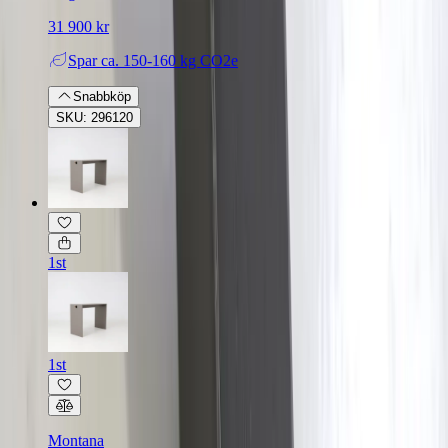
31 900 kr
Spar
ca. 150-160 kg CO2e
Snabbköp
SKU: 296120
1st
1st
Montana