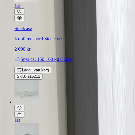
1st
Steelcase
Konferensbord Steelcase
2 090 kr
Spar
ca. 150-160 kg CO2e
Lägg i varukorg
SKU: 216211
1st