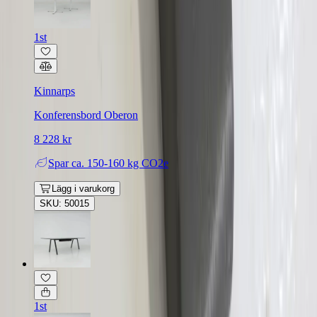
1st
Kinnarps
Konferensbord Oberon
8 228 kr
Spar
ca. 150-160 kg CO2e
Lägg i varukorg
SKU: 50015
1st