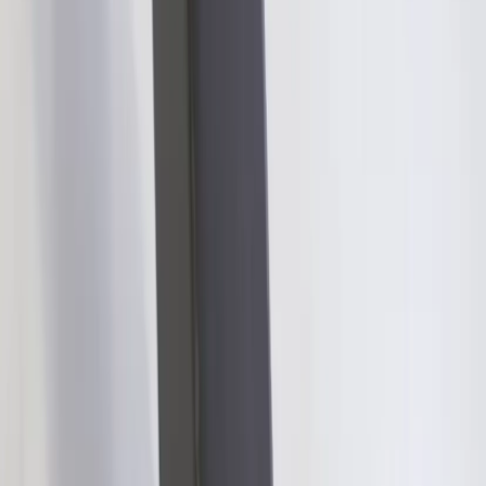
en ren och organiserad arbetsmiljö där teknik enkelt kan anslutas
utan synliga kablar.
Funk-kollektionen kännetecknas av sin mångsidighet och starka
visuella identitet. Bordet kombina av högkvalitativa material, robust
konstruktion och tidlös skandinavisk design.
Specifikationer
Möbelskick
: 4
Fint skick
Typ:
Begagnad
Läs mer om skickbedömning
Relaterade produkter