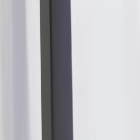
Lammhults
Konferensbord Funk
SKU:
215054
Spara
Jämför
Köp
9 724 kr
exkl. moms
2
i lager
(få kvar)
Leverans 3-7 arbetsdagar med express leverans