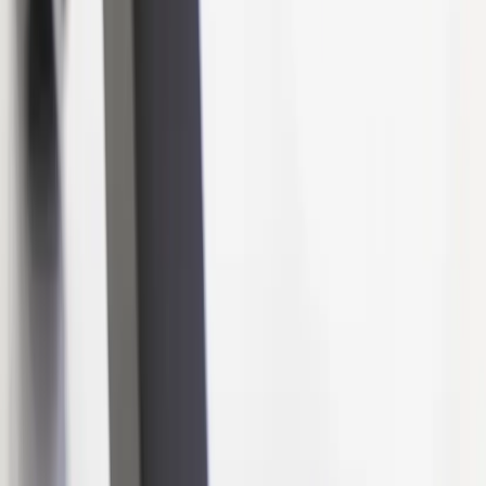
|
Företag
Privatkund
Produkter