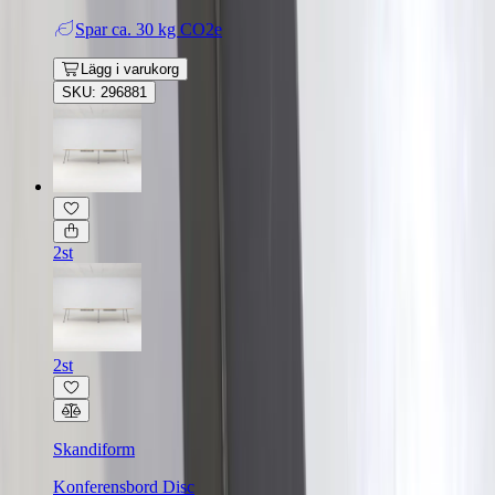
Spar
ca. 30 kg CO2e
Lägg i varukorg
SKU: 296881
2st
2st
Skandiform
Konferensbord Disc