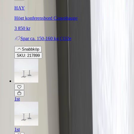
HAY
Högt konferensbord Copenhauge
3 850 kr
Spar
ca. 150-160 kg CO2e
Snabbköp
SKU: 217899
1st
1st