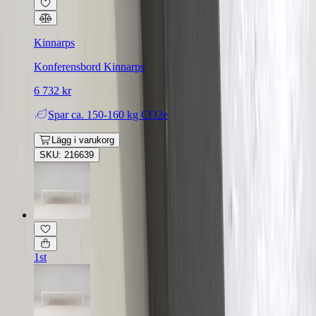
Kinnarps
Konferensbord Kinnarps
6 732 kr
Spar
ca. 150-160 kg CO2e
Lägg i varukorg
SKU: 216639
1st