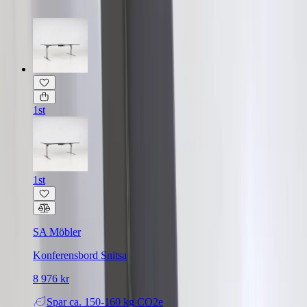
1st
1st
SA Möbler
Konferensbord Snitsa
8 976 kr
Spar
ca. 150-160 kg CO2e