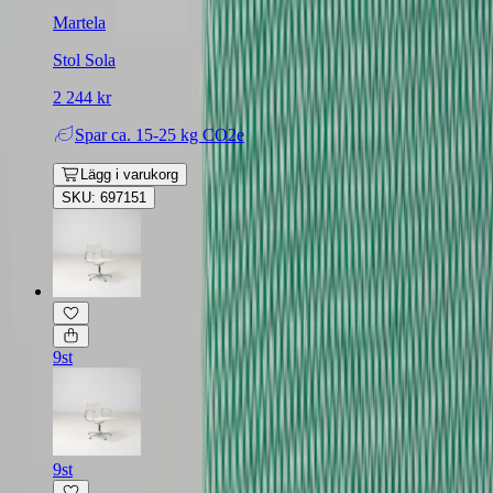
Martela
Stol Sola
2 244 kr
Spar
ca. 15-25 kg CO2e
Lägg i varukorg
SKU: 697151
9st
9st