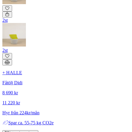
2st
2st
+ HALLE
Fåtölj Didi
8 690 kr
11 220 kr
Hyr från 224kr/mån
Spar
ca. 55-75 kg CO2e