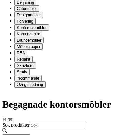
Belysning
Cafémöbler
Designmöbler
Förvaring
Konferensmöbler
Kontorsstolar
Loungemöbler
Möbelgrupper
REA
Repaint
Skrivbord
Stativ
inkommande
Övrig inredning
Begagnade kontorsmöbler
Filter:
Sök produkter