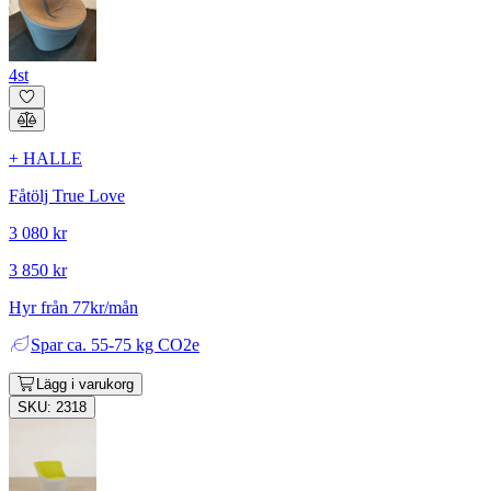
4st
+ HALLE
Fåtölj True Love
3 080 kr
3 850 kr
Hyr från 77kr/mån
Spar
ca. 55-75 kg CO2e
Lägg i varukorg
SKU: 2318