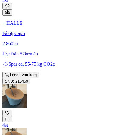
2st
+ HALLE
Fåtölj Capri
2 860 kr
Hyr från 57kr/mån
Spar
ca. 55-75 kg CO2e
Lägg i varukorg
SKU: 216459
4st