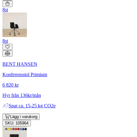
8st
8st
BENT HANSEN
Konferensstol Primium
6 820 kr
Hyr från 136kr/mån
Spar
ca. 15-25 kg CO2e
Lägg i varukorg
SKU: 105964