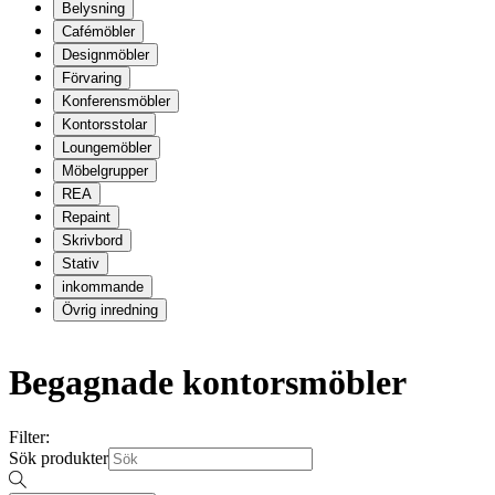
Belysning
Cafémöbler
Designmöbler
Förvaring
Konferensmöbler
Kontorsstolar
Loungemöbler
Möbelgrupper
REA
Repaint
Skrivbord
Stativ
inkommande
Övrig inredning
Begagnade kontorsmöbler
Filter:
Sök produkter