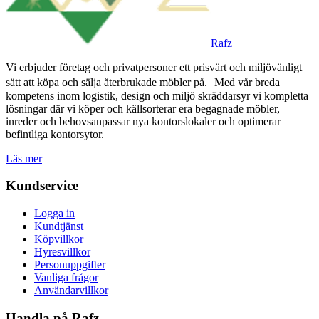
Rafz
Vi erbjuder företag och privatpersoner ett prisvärt och miljövänligt
sätt att köpa och sälja återbrukade möbler på. Med vår breda
kompetens inom logistik, design och miljö skräddarsyr vi kompletta
lösningar där vi köper och källsorterar era begagnade möbler,
inreder och behovsanpassar nya kontorslokaler och optimerar
befintliga kontorsytor.
Läs mer
Kundservice
Logga in
Kundtjänst
Köpvillkor
Hyresvillkor
Personuppgifter
Vanliga frågor
Användarvillkor
Handla på Rafz