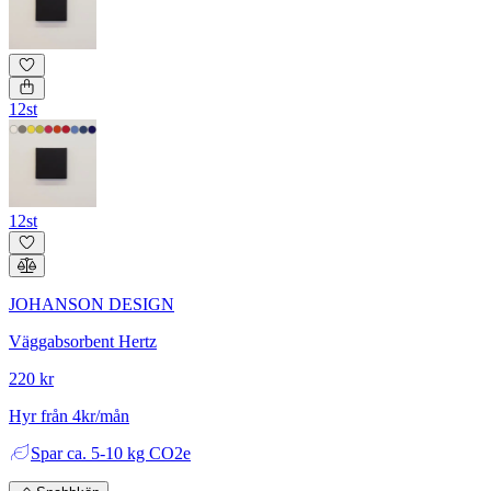
12st
12st
JOHANSON DESIGN
Väggabsorbent Hertz
220 kr
Hyr från 4kr/mån
Spar
ca. 5-10 kg CO2e