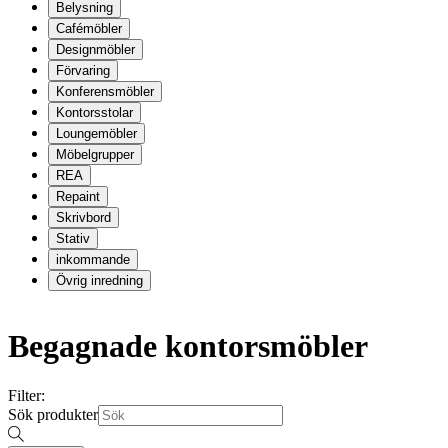
Belysning
Cafémöbler
Designmöbler
Förvaring
Konferensmöbler
Kontorsstolar
Loungemöbler
Möbelgrupper
REA
Repaint
Skrivbord
Stativ
inkommande
Övrig inredning
Begagnade kontorsmöbler
Filter:
Sök produkter