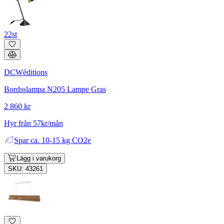
22st
DCWéditions
Bordsslampa N205 Lampe Gras
2 860 kr
Hyr från 57kr/mån
Spar
ca. 10-15 kg CO2e
Lägg i varukorg
SKU: 43261