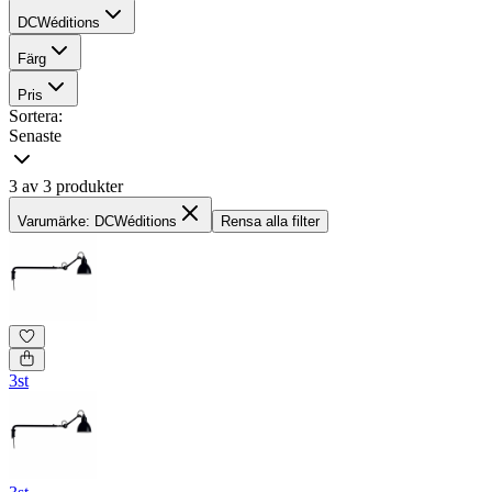
DCWéditions
Färg
Pris
Sortera:
Senaste
3 av 3 produkter
Varumärke: DCWéditions
Rensa alla filter
3st