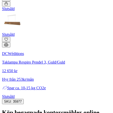
Slutsåld
Slutsåld
DCWéditions
Taklampa Respiro Pendel 3, Guld/Guld
12 650 kr
Hyr från 253kr/mån
Spar
ca. 10-15 kg CO2e
Slutsåld
SKU: 35977
Köp begagnade kontorsmöbler online