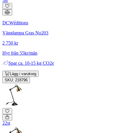
3st
DCWéditions
Vägglampa Gras No203
2 750 kr
Hyr från 55kr/mån
Spar
ca. 10-15 kg CO2e
Lägg i varukorg
SKU: 218796
22st