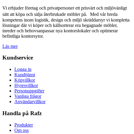
Vi erbjuder företag och privatpersoner ett prisvärt och miljövänligt
sätt att köpa och sälja återbrukade möbler på. Med vår breda
kompetens inom logistik, design och miljö skräddarsyr vi kompletta
lösningar där vi köper och källsorterar era begagnade möbler,
inreder och behovsanpassar nya kontorslokaler och optimerar
befintliga kontorsytor.
Läs mer
Kundservice
Logga in
Kundtjänst
Köpvillkor
Hyresvillkor
Personuppgifter
Vanliga frågor
Användarvillkor
Handla på Rafz
Produkter
Om oss