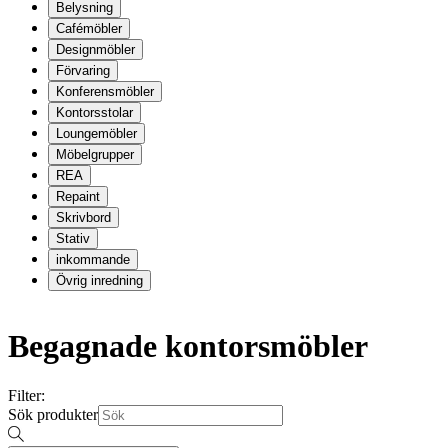
Belysning
Cafémöbler
Designmöbler
Förvaring
Konferensmöbler
Kontorsstolar
Loungemöbler
Möbelgrupper
REA
Repaint
Skrivbord
Stativ
inkommande
Övrig inredning
Begagnade kontorsmöbler
Filter:
Sök produkter