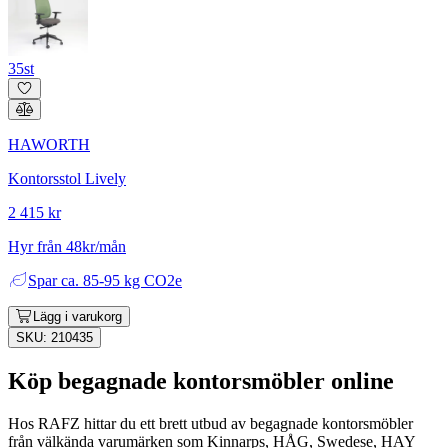
35st
HAWORTH
Kontorsstol Lively
2 415 kr
Hyr från 48kr/mån
Spar
ca. 85-95 kg CO2e
Lägg i varukorg
SKU: 210435
Köp begagnade kontorsmöbler online
Hos RAFZ hittar du ett brett utbud av begagnade kontorsmöbler
från välkända varumärken som Kinnarps, HÅG, Swedese, HAY