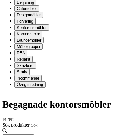
Belysning
Cafémöbler
Designmöbler
Förvaring
Konferensmöbler
Kontorsstolar
Loungemöbler
Möbelgrupper
REA
Repaint
Skrivbord
Stativ
inkommande
Övrig inredning
Begagnade kontorsmöbler
Filter:
Sök produkter