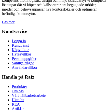
kompetens inom logistik, design och miljö skräddarsyr vi kompletta
lösningar där vi köper och källsorterar era begagnade möbler,
inreder och behovsanpassar nya kontorslokaler och optimerar
befintliga kontorsytor.
Läs mer
Kundservice
Logga in
Kundtjänst
Köpvillkor
Hyresvillkor
Personuppgifter
Vanliga frågor
Användarvillkor
Handla på Rafz
Produkter
Om oss
Vårt hållbarhetsarbete
Hitta hit
REA
Artiklar