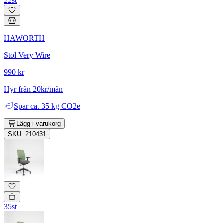
22st
HAWORTH
Stol Very Wire
990 kr
Hyr från 20kr/mån
Spar
ca. 35 kg CO2e
Lägg i varukorg
SKU: 210431
35st