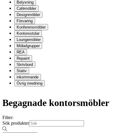
Belysning
Cafémöbler
Designmöbler
Förvaring
Konferensmöbler
Kontorsstolar
Loungemöbler
Möbelgrupper
REA
Repaint
Skrivbord
Stativ
inkommande
Övrig inredning
Begagnade kontorsmöbler
Filter:
Sök produkter