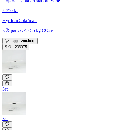
Höj- och sänkbart ståbord Serie E
2 750 kr
Hyr från 55kr/mån
Spar
ca. 45-55 kg CO2e
Lägg i varukorg
SKU: 203975
3st
3st