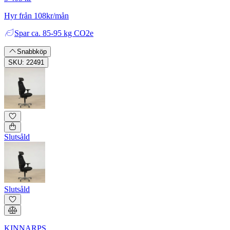
Hyr från 108kr/mån
Spar
ca. 85-95 kg CO2e
Snabbköp
SKU: 22491
Slutsåld
Slutsåld
KINNARPS