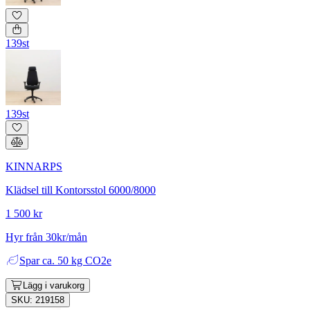
139st
139st
KINNARPS
Klädsel till Kontorsstol 6000/8000
1 500 kr
Hyr från 30kr/mån
Spar
ca. 50 kg CO2e
Lägg i varukorg
SKU: 219158