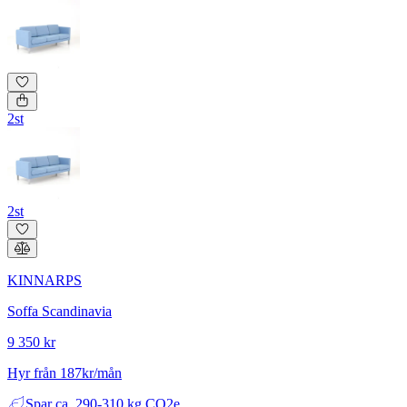
2st
2st
KINNARPS
Soffa Scandinavia
9 350 kr
Hyr från 187kr/mån
Spar
ca. 290-310 kg CO2e