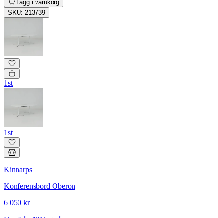
Lägg i varukorg
SKU: 213739
1st
1st
Kinnarps
Konferensbord Oberon
6 050 kr