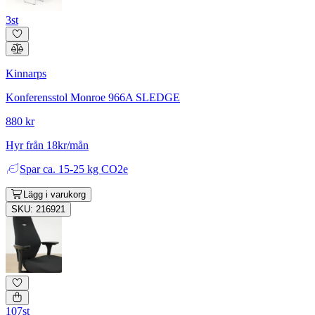
3st
Kinnarps
Konferensstol Monroe 966A SLEDGE
880 kr
Hyr från 18kr/mån
Spar
ca. 15-25 kg CO2e
Lägg i varukorg
SKU: 216921
107st