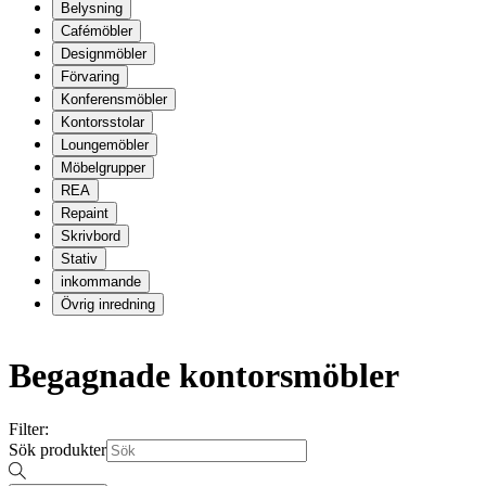
Belysning
Cafémöbler
Designmöbler
Förvaring
Konferensmöbler
Kontorsstolar
Loungemöbler
Möbelgrupper
REA
Repaint
Skrivbord
Stativ
inkommande
Övrig inredning
Begagnade kontorsmöbler
Filter:
Sök produkter