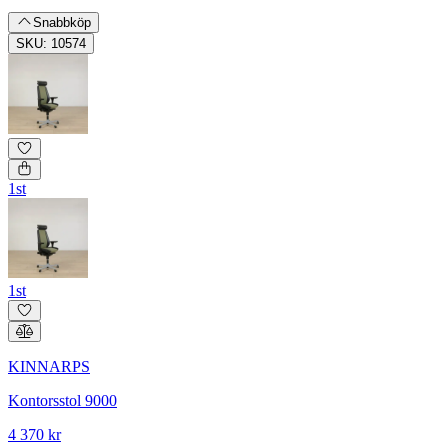
Snabbköp
SKU: 10574
1st
1st
KINNARPS
Kontorsstol 9000
4 370 kr