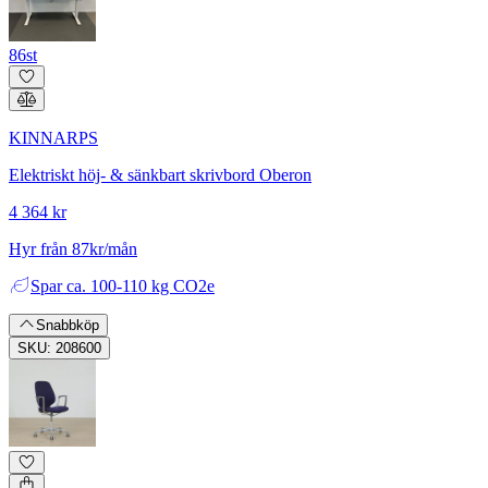
86st
KINNARPS
Elektriskt höj- & sänkbart skrivbord Oberon
4 364 kr
Hyr från 87kr/mån
Spar
ca. 100-110 kg CO2e
Snabbköp
SKU: 208600