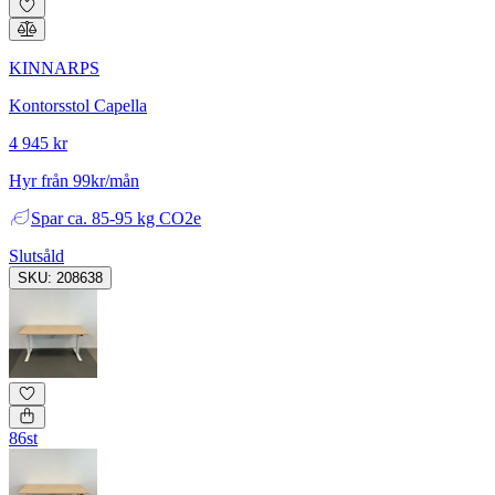
KINNARPS
Kontorsstol Capella
4 945 kr
Hyr från 99kr/mån
Spar
ca. 85-95 kg CO2e
Slutsåld
SKU: 208638
86st