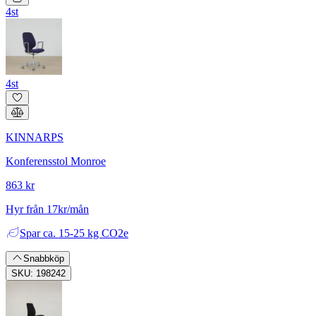
4st
4st
KINNARPS
Konferensstol Monroe
863 kr
Hyr från 17kr/mån
Spar
ca. 15-25 kg CO2e
Snabbköp
SKU: 198242