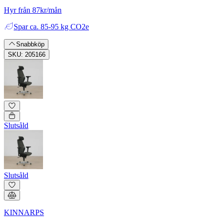
Hyr från 87kr/mån
Spar
ca. 85-95 kg CO2e
Snabbköp
SKU: 205166
Slutsåld
Slutsåld
KINNARPS