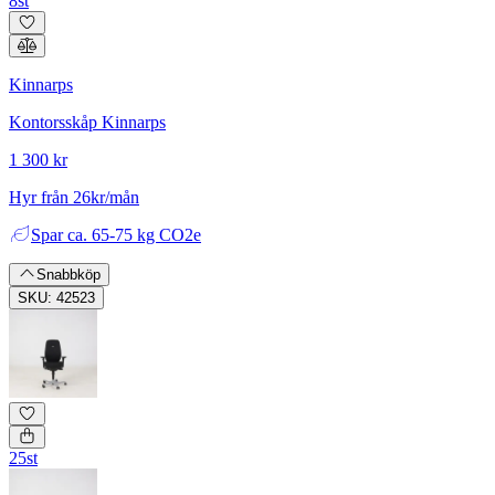
8st
Kinnarps
Kontorsskåp Kinnarps
1 300 kr
Hyr från 26kr/mån
Spar
ca. 65-75 kg CO2e
Snabbköp
SKU: 42523
25st