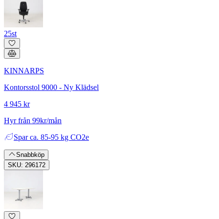
25st
KINNARPS
Kontorsstol 9000 - Ny Klädsel
4 945 kr
Hyr från 99kr/mån
Spar
ca. 85-95 kg CO2e
Snabbköp
SKU: 296172