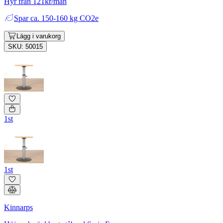
Hyr från 121kr/mån
Spar
ca. 150-160 kg CO2e
Lägg i varukorg
SKU: 50015
1st
1st
Kinnarps