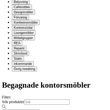
Belysning
Cafémöbler
Designmöbler
Förvaring
Konferensmöbler
Kontorsstolar
Loungemöbler
Möbelgrupper
REA
Repaint
Skrivbord
Stativ
inkommande
Övrig inredning
Begagnade kontorsmöbler
Filter:
Sök produkter