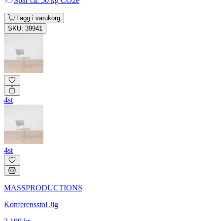
Spar
ca. 50 kg CO2e
Lägg i varukorg
SKU: 39941
4st
4st
MASSPRODUCTIONS
Konferensstol Jig