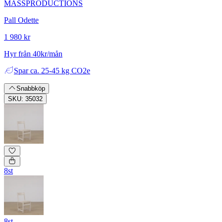
MASSPRODUCTIONS
Pall Odette
1 980 kr
Hyr från 40kr/mån
Spar
ca. 25-45 kg CO2e
Snabbköp
SKU: 35032
8st
8st