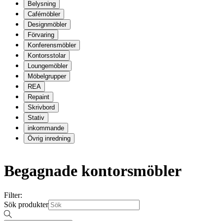
Belysning
Cafémöbler
Designmöbler
Förvaring
Konferensmöbler
Kontorsstolar
Loungemöbler
Möbelgrupper
REA
Repaint
Skrivbord
Stativ
inkommande
Övrig inredning
Begagnade kontorsmöbler
Filter:
Sök produkter