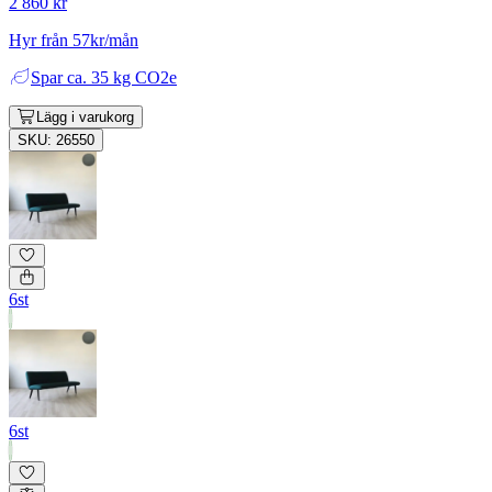
2 860 kr
Hyr från 57kr/mån
Spar
ca. 35 kg CO2e
Lägg i varukorg
SKU: 26550
6st
6st