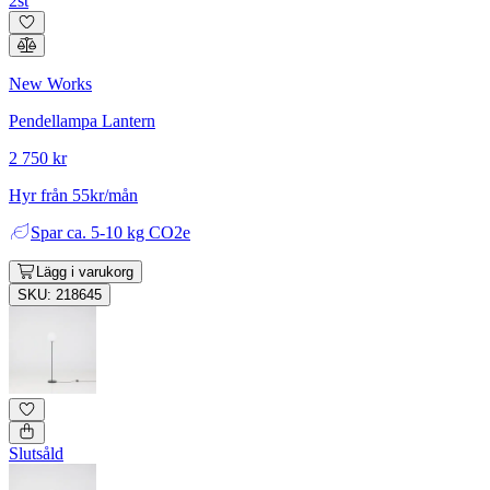
2st
New Works
Pendellampa Lantern
2 750 kr
Hyr från 55kr/mån
Spar
ca. 5-10 kg CO2e
Lägg i varukorg
SKU: 218645
Slutsåld