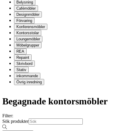
Belysning
Cafémöbler
Designmöbler
Förvaring
Konferensmöbler
Kontorsstolar
Loungemöbler
Möbelgrupper
REA
Repaint
Skrivbord
Stativ
inkommande
Övrig inredning
Begagnade kontorsmöbler
Filter:
Sök produkter