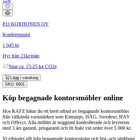
12st
P.O KORHONEN OY
Konferensstol
1 045 kr
Hyr från 21kr/mån
Spar
ca. 15-25 kg CO2e
Lägg i varukorg
SKU: 6601
Köp begagnade kontorsmöbler online
Hos RAFZ hittar du ett brett utbud av begagnade kontorsmöbler
från välkända varumärken som Kinnarps, HÅG, Swedese, HAY
och Offecct. Alla möbler är noggrant kontrollerade och levereras
med 3 års garanti, prisgaranti och fri frakt vid order över 5 000 kr.
Vi erbjuder allt från begagnade kontorsstolar och höj- och sänkbara