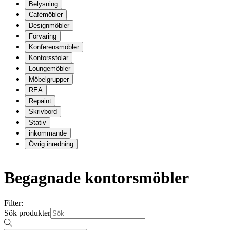
Belysning
Cafémöbler
Designmöbler
Förvaring
Konferensmöbler
Kontorsstolar
Loungemöbler
Möbelgrupper
REA
Repaint
Skrivbord
Stativ
inkommande
Övrig inredning
Begagnade kontorsmöbler
Filter:
Sök produkter