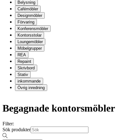
Belysning
Cafémöbler
Designmöbler
Förvaring
Konferensmöbler
Kontorsstolar
Loungemöbler
Möbelgrupper
REA
Repaint
Skrivbord
Stativ
inkommande
Övrig inredning
Begagnade kontorsmöbler
Filter:
Sök produkter