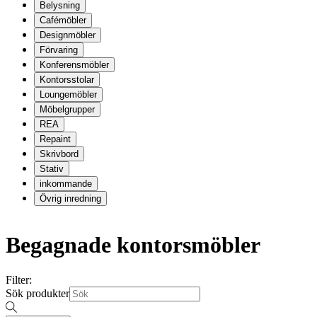
Belysning
Cafémöbler
Designmöbler
Förvaring
Konferensmöbler
Kontorsstolar
Loungemöbler
Möbelgrupper
REA
Repaint
Skrivbord
Stativ
inkommande
Övrig inredning
Begagnade kontorsmöbler
Filter:
Sök produkter