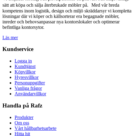
sätt att köpa och sälja återbrukade möbler på. Med vår breda
kompetens inom logistik, design och miljö skräddarsyr vi kompletta
lösningar där vi köper och källsorterar era begagnade möbler,
inreder och behovsanpassar nya kontorslokaler och optimerar
befintliga kontorsytor.
Läs mer
Kundservice
Logga in
Kundtjänst
Köpvillkor
Hyresvillkor
Personuppgifter
Vanliga frågor
Användarvillkor
Handla på Rafz
Produkter
Om oss
Vårt hållbarhetsarbete
Hitta hit