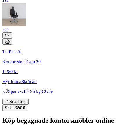
2st
2st
TOPLUX
Kontorsstol Team 30
1 380 kr
Hyr från 28kr/mån
Spar
ca. 85-95 kg CO2e
Snabbköp
SKU: 32416
Köp begagnade kontorsmöbler online