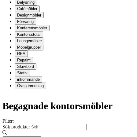
Belysning
Cafémöbler
Designmöbler
Förvaring
Konferensmöbler
Kontorsstolar
Loungemöbler
Möbelgrupper
REA
Repaint
Skrivbord
Stativ
inkommande
Övrig inredning
Begagnade kontorsmöbler
Filter:
Sök produkter