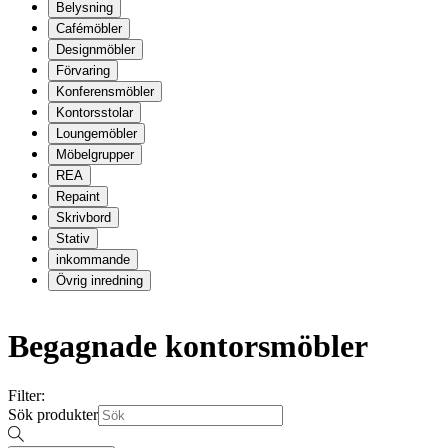
Belysning
Cafémöbler
Designmöbler
Förvaring
Konferensmöbler
Kontorsstolar
Loungemöbler
Möbelgrupper
REA
Repaint
Skrivbord
Stativ
inkommande
Övrig inredning
Begagnade kontorsmöbler
Filter:
Sök produkter