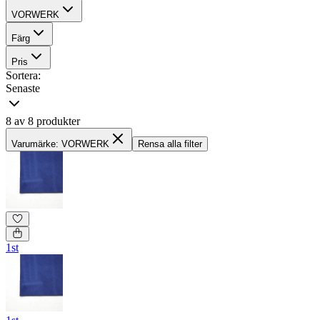
VORWERK
Färg
Pris
Sortera:
Senaste
8 av 8 produkter
Varumärke: VORWERK
Rensa alla filter
1st