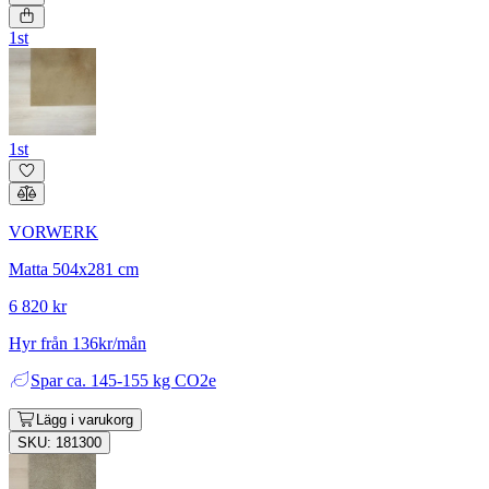
1st
1st
VORWERK
Matta 504x281 cm
6 820 kr
Hyr från 136kr/mån
Spar
ca. 145-155 kg CO2e
Lägg i varukorg
SKU: 181300