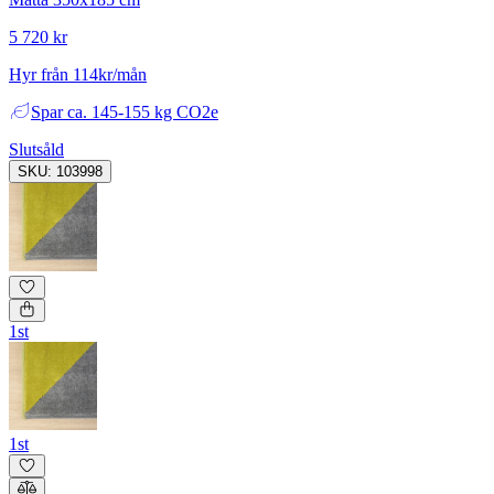
5 720 kr
Hyr från 114kr/mån
Spar
ca. 145-155 kg CO2e
Slutsåld
SKU: 103998
1st
1st