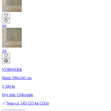
2st
2st
VORWERK
Matta 590x345 cm
5 500 kr
Hyr från 110kr/mån
Spar
ca. 145-155 kg CO2e