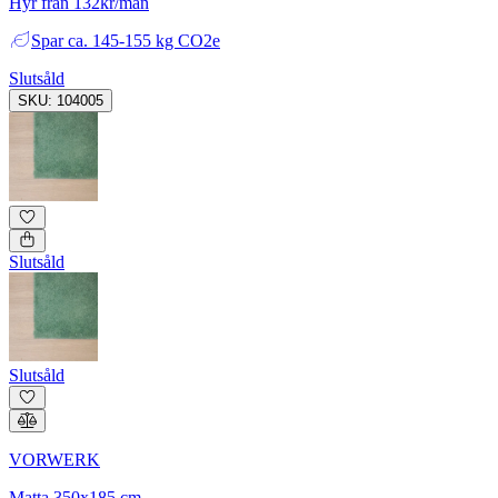
Hyr från 132kr/mån
Spar
ca. 145-155 kg CO2e
Slutsåld
SKU: 104005
Slutsåld
Slutsåld
VORWERK
Matta 350x185 cm