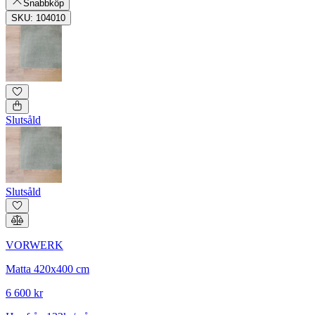
Snabbköp
SKU: 104010
Slutsåld
Slutsåld
VORWERK
Matta 420x400 cm
6 600 kr