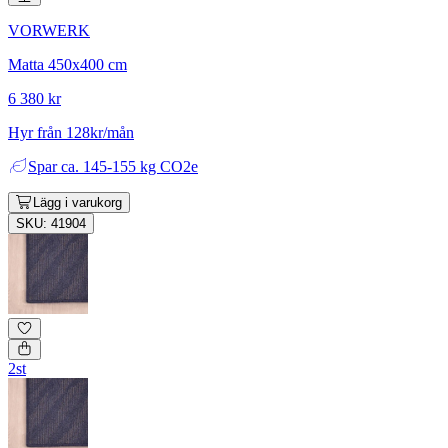
VORWERK
Matta 450x400 cm
6 380 kr
Hyr från 128kr/mån
Spar
ca. 145-155 kg CO2e
Lägg i varukorg
SKU: 41904
2st