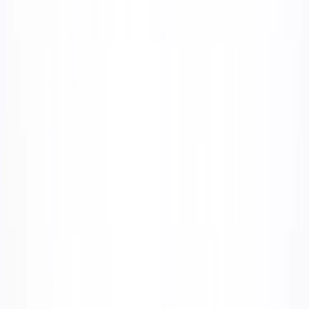
|
Företag
Privatkund
Tillbaka
Hem
/
Fåtölj Bankeryd