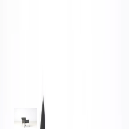
kontorets lounge. Bankeryd är valet för dig som uppskattar kvalitet,
komfort och en genomtänkt estetik.
Specifikationer
Möbelskick
: 4
Fint skick
Typ:
Begagnad
Läs mer om skickbedömning
Relaterade produkter