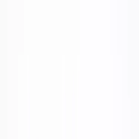
|
Företag
Privatkund
Produkter