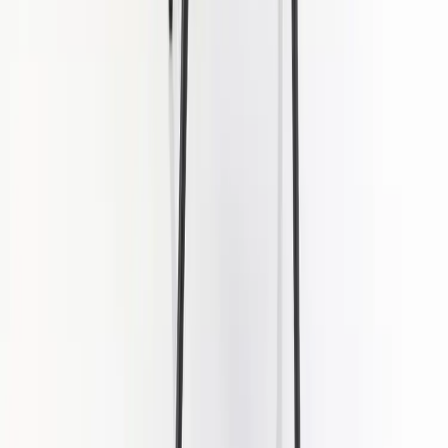
Rafz
Vi erbjuder företag och privatpersoner ett prisvärt och miljövänligt
sätt att köpa och sälja återbrukade möbler på. Med vår breda
kompetens inom logistik, design och miljö skräddarsyr vi kompletta
lösningar där vi köper och källsorterar era begagnade möbler,
inreder och behovsanpassar nya kontorslokaler och optimerar
befintliga kontorsytor.
Läs mer
Kundservice
Logga in
Kundtjänst
Köpvillkor
Hyresvillkor
Personuppgifter
Vanliga frågor
Användarvillkor
Handla på Rafz
Produkter