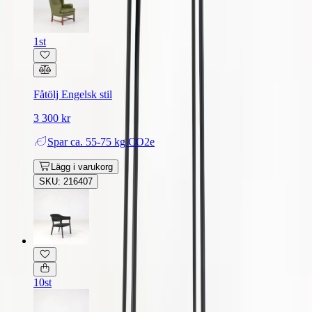
1st
Fåtölj Engelsk stil
3 300 kr
Spar
ca. 55-75 kg CO2e
Lägg i varukorg
SKU: 216407
10st