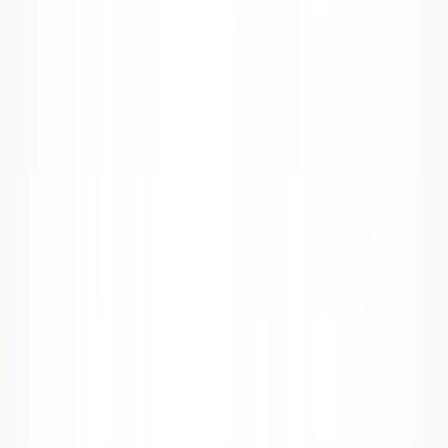
LOTUS FURNITURE
Fåtölj Bankeryd
SKU:
212027
Spara
(
1
)
Jämför
Köp
Hyr
2 750 kr
exkl. moms
Hyr från
55 kr
/mån
3
i lager
(få kvar)
Leverans 3-7 arbetsdagar med express leverans