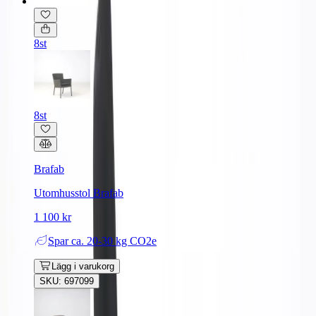
8st
8st
Brafab
Utomhusstol Brafab
1 100 kr
Spar
ca. 20-30 kg CO2e
Lägg i varukorg
SKU: 697099