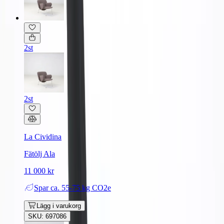
2st
2st
La Cividina
Fätölj Ala
11 000 kr
Spar
ca. 55-75 kg CO2e
Lägg i varukorg
SKU: 697086