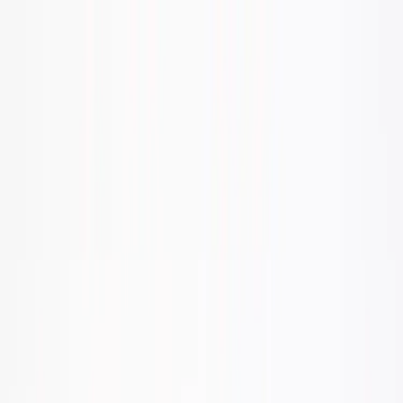
Hoppa till innehåll
Just nu: Fri Frakt på online order över 5000kr*
Sök produkter
Produkter