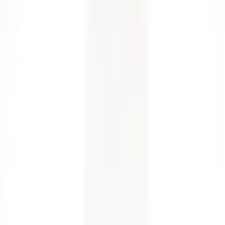
Land/region
Sweden (SEK kr)
Språk
Svenska
English
©
2023-2026
Rafz
.
Alla rättigheter förbehållna.
Vi använder cookies