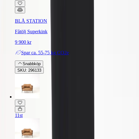
BLÅ STATION
Fåtölj Superkink
9 900 kr
Spar
ca. 55-75 kg CO2e
Snabbköp
SKU: 296133
11st