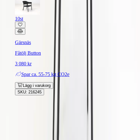
10st
Gärsnäs
Fåtölj Button
3 080 kr
Spar
ca. 55-75 kg CO2e
Lägg i varukorg
SKU: 216245