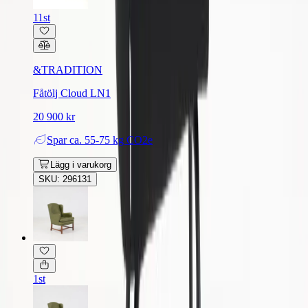
11st
&TRADITION
Fåtölj Cloud LN1
20 900 kr
Spar
ca. 55-75 kg CO2e
Lägg i varukorg
SKU: 296131
1st