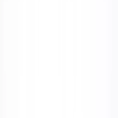
−
1
+
Lägg till i varukorg
Den här produkten sparar:
ca. 55-75 kg CO2e
Prisgaranti
Levereras till hela Sverige
3 års funktionsgaranti
Produktbeskrivning
Låt dig omfamnas av stil och komfort i Fåtöljen Bankeryd. Med sitt
generösa armstöd, mjuka sits och omslutande ryggstöd erbjuder
Bankeryd en komfort som bjuder in till långa stunder av avkoppling,
utan att kompromissa med stilen. Tygets djupt blåa ton tillsammans
med det svarta metallstativet gör fåtöljen stilren och naturlig att
kombinera med olika inredningsstilar.
En fåtölj som känns lika bra som den ser ut, och som snabbt blir en
naturlig favorit både i hem och på kontoret. Kombinera med ett
sidobord eller skapa en avkopplande oas med flera fåtöljer i