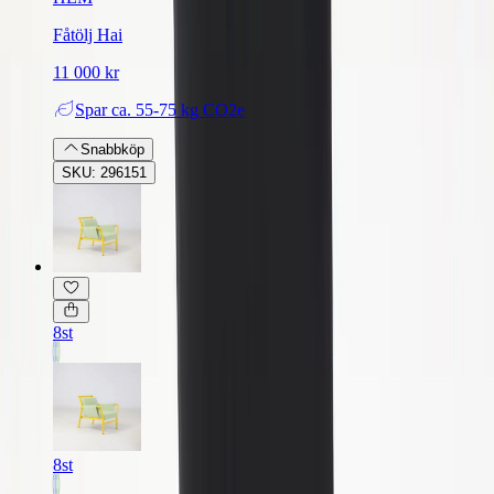
Fåtölj Hai
11 000 kr
Spar
ca. 55-75 kg CO2e
Snabbköp
SKU: 296151
8st
8st