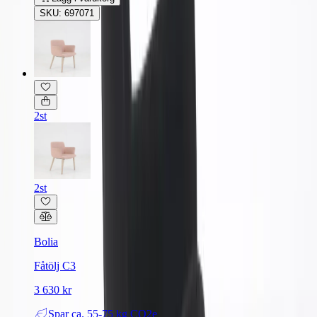
SKU: 697071
2st
2st
Bolia
Fåtölj C3
3 630 kr
Spar
ca. 55-75 kg CO2e