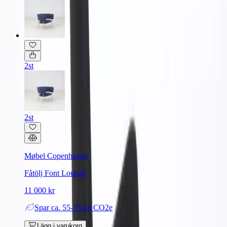
2st
2st
Møbel Copenhagen
Fåtölj Font Lounge
11 000 kr
Spar
ca. 55-75 kg CO2e
Lägg i varukorg