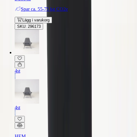
Spar
ca. 55-75 kg CO2e
Lägg i varukorg
SKU: 296173
4st
4st
HEM