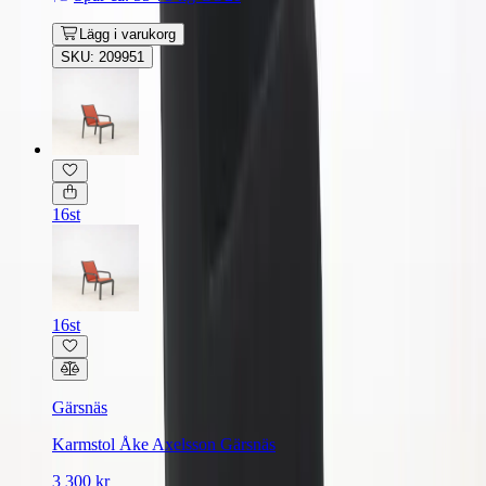
Lägg i varukorg
SKU: 209951
16st
16st
Gärsnäs
Karmstol Åke Axelsson Gärsnäs
3 300 kr