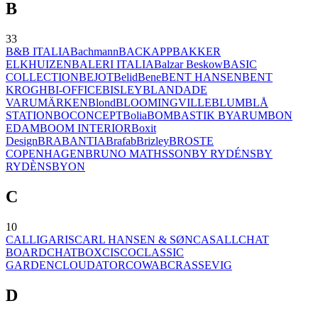
B
33
B&B ITALIA
Bachmann
BACKAPP
BAKKER
ELKHUIZEN
BALERI ITALIA
Balzar Beskow
BASIC
COLLECTION
BEJOT
Belid
Bene
BENT HANSEN
BENT
KROGH
BI-OFFICE
BISLEY
BLANDADE
VARUMÄRKEN
Blond
BLOOMINGVILLE
BLUM
BLÅ
STATION
BOCONCEPT
Bolia
BOMBASTIK BYARUM
BON
EDAM
BOOM INTERIOR
Boxit
Design
BRABANTIA
Brafab
Brizley
BROSTE
COPENHAGEN
BRUNO MATHSSON
BY RYDÉNS
BY
RYDÈNS
BYON
C
10
CALLIGARIS
CARL HANSEN & SØN
CASALL
CHAT
BOARD
CHATBOX
CISCO
CLASSIC
GARDEN
CLOUDATOR
COWAB
CRASSEVIG
D