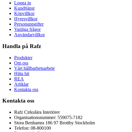
Logga in
Kundtjänst
Köpvillkor
Hyresvillkor
Personuppgifter
Vanliga frågor
Användarvillkor
Handla på Rafz
Produkter
Om oss
Vårt hållbarhetsarbete
Hitta hit
REA
Artiklar
Kontakta oss
Kontakta oss
Rafz Cirkulära Interiörer
Organisationsnummer: 559075-7182
Stora Benhamra 186 97 Brottby Stockholm
Telefon: 08-800100