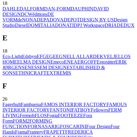
18
DAHLE
DALFORM
DAN-FORM
DAUPHIN
DAVID
DESIGN
DCWéditions
DE
VORM
deNONA
DEPADOVA
DEPOT
DESIGN BY US
Design
Studio
Diesel
DOMITALIA
DONATI
DPJ Workspace
DRIADE
DUX
E
18
Eco-Light
Edsbyn
EFG
EGE
EGNELL ALLARD
EKV
ELJ
ELLOS
HOME
ELMA DESIGN
Emeco
ENEA
ERGOFF
Ergositter
ERIK
JØRGENSEN
ESSEM DESIGN
ESTABLISHED &
SONS
ETHNICRAFT
EXTREMIS
F
26
Fagerhult
Fambuena
FAMOS INTERIOR FACTORY
FAMOUS
INTERIOR FACTORY
FANTONI
FATBOY
Fellowes
FERM
LIVING
Fermob
FLOS
Fogia
FOOTEEZE
Fora
Form
FORM2
FORMING
FUNCTION
FORNASARIG
FOSCARINI
Four Design
Four
Hands
Frama
Framery
FRAPETT
FREDERICA