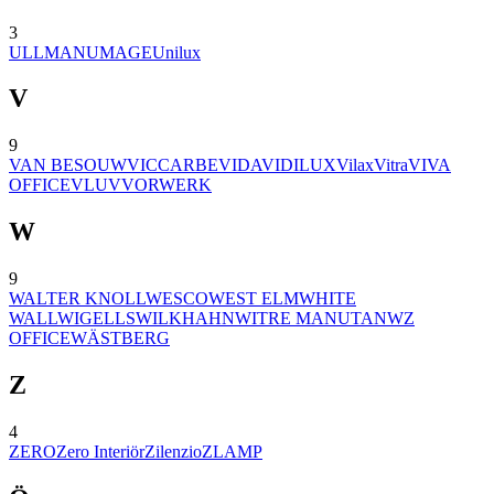
3
ULLMAN
UMAGE
Unilux
V
9
VAN BESOUW
VICCARBE
VIDA
VIDILUX
Vilax
Vitra
VIVA
OFFICE
VLUV
VORWERK
W
9
WALTER KNOLL
WESCO
WEST ELM
WHITE
WALL
WIGELLS
WILKHAHN
WITRE MANUTAN
WZ
OFFICE
WÄSTBERG
Z
4
ZERO
Zero Interiör
Zilenzio
ZLAMP