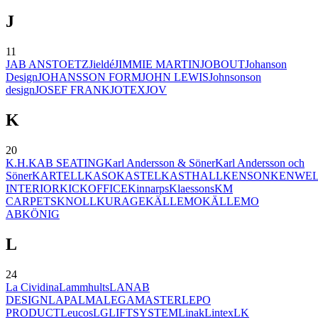
J
11
JAB ANSTOETZ
Jieldé
JIMMIE MARTIN
JOBOUT
Johanson
Design
JOHANSSON FORM
JOHN LEWIS
Johnsonson
design
JOSEF FRANK
JOTEX
JOV
K
20
K.H.
KAB SEATING
Karl Andersson & Söner
Karl Andersson och
Söner
KARTELL
KASO
KASTEL
KASTHALL
KENSON
KENWE
INTERIOR
KICKOFFICE
Kinnarps
Klaessons
KM
CARPETS
KNOLL
KURAGE
KÄLLEMO
KÄLLEMO
AB
KÖNIG
L
24
La Cividina
Lammhults
LANAB
DESIGN
LAPALMA
LEGAMASTER
LEPO
PRODUCT
Leucos
LG
LIFTSYSTEM
Linak
Lintex
LK