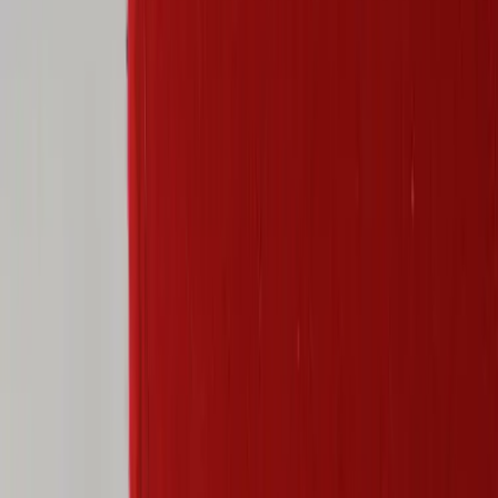
Gärsnäs
Fåtölj Zen Lounge
SKU:
212785
Spara
Jämför
Köp
Hyr
3 850 kr
exkl. moms
Hyr från
77 kr
/mån
3
i lager
(få kvar)
Leverans 3-7 arbetsdagar med express leverans