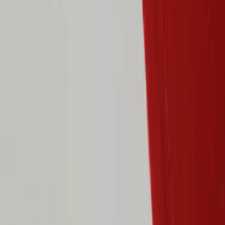
Land/region
Sweden (SEK kr)
Språk
Svenska
English