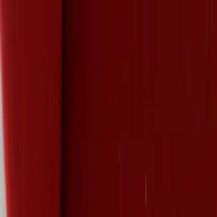
Hoppa till innehåll
Just nu: Fri Frakt på online order över 5000kr*
Sök produkter
Produkter