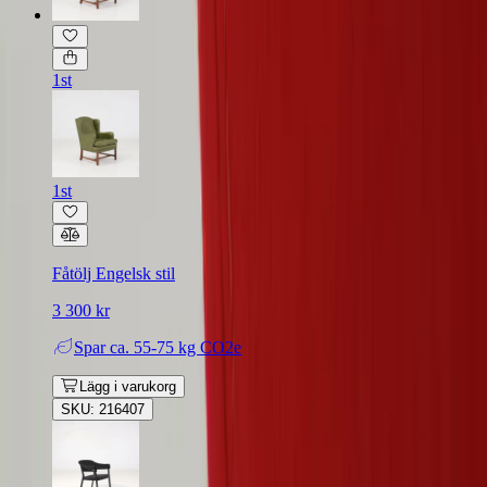
1st
1st
Fåtölj Engelsk stil
3 300 kr
Spar
ca. 55-75 kg CO2e
Lägg i varukorg
SKU: 216407