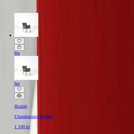
8st
8st
Brafab
Utomhusstol Brafab
1 100 kr