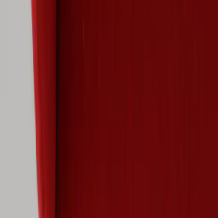
|
Företag
Privatkund
Produkter