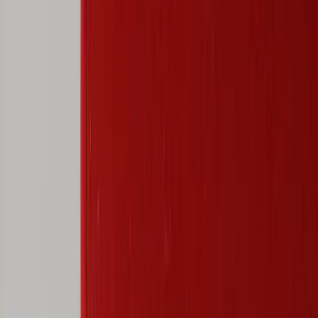
Inkommande
REA
Varumärken
Jämför