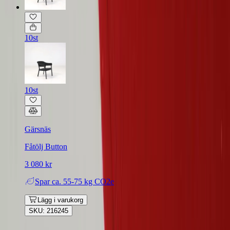
10st
10st
Gärsnäs
Fåtölj Button
3 080 kr
Spar
ca. 55-75 kg CO2e
Lägg i varukorg
SKU: 216245