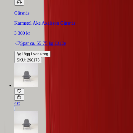
Gärsnäs
Karmstol Åke Axelsson Gärsnäs
3 300 kr
Spar
ca. 55-75 kg CO2e
Lägg i varukorg
SKU: 296173
4st