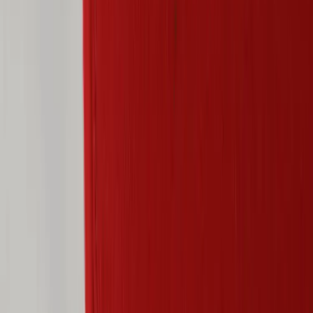
cm vardera ger gott om utrymme för en bekväm sittställning. Den
robusta konstruktionen säkerställer hållbarhet och långvarig
användning, vilket gör den till ett utmärkt val för den medvetne
konsumenten som värdesätter kvalitet och hållbarhet.
Denna fåtölj passar utmärkt i olika miljöer, från moderna kontor till
stilrena loungemiljöer. Med sin kombination av komfort och estetik
är den ett självklart val för den som vill skapa en inbjudande och
professionell atmosfär.
Specifikationer
Möbelskick
: 4
Fint skick
Typ:
Begagnad
Läs mer om skickbedömning
Relaterade produkter