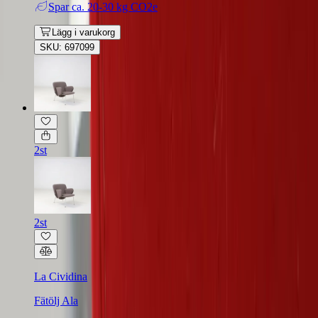
Spar
ca. 20-30 kg CO2e
Lägg i varukorg
SKU: 697099
2st
2st
La Cividina
Fätölj Ala