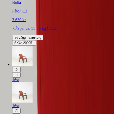
Bolia
Fåtölj C3
3 630 kr
Spar
ca. 55-75 kg CO2e
Lägg i varukorg
SKU: 209951
16st
16st