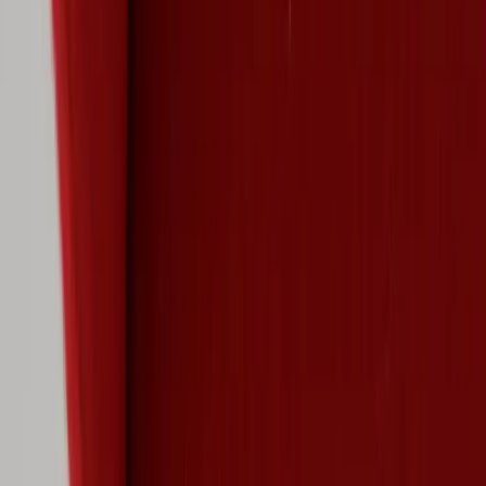
Inkommande
REA
Varumärken
Jämför