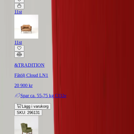
11st
11st
&TRADITION
Fåtölj Cloud LN1
20 900 kr
Spar
ca. 55-75 kg CO2e
Lägg i varukorg
SKU: 296131