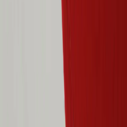
Vanliga frågor
Användarvillkor
Handla på Rafz
Produkter
Om oss
Vårt hållbarhetsarbete
Hitta hit
REA
Artiklar
Kontakta oss
Kontakta oss
Rafz Cirkulära Interiörer
Organisationsnummer: 559075-7182
Stora Benhamra 186 97 Brottby Stockholm
Telefon: 08-800100
E-post: info@rafz.se
Sälja möbler: inkop@rafz.se
Öppettider: Vardagar 08.00 – 17.00 Lunchstängt 12.00 -
13.00