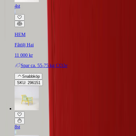
4st
HEM
Fåtölj Hai
11 000 kr
Spar
ca. 55-75 kg CO2e
Snabbköp
SKU: 296151
8st