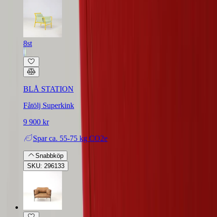
8st
BLÅ STATION
Fåtölj Superkink
9 900 kr
Spar
ca. 55-75 kg CO2e
Snabbköp
SKU: 296133