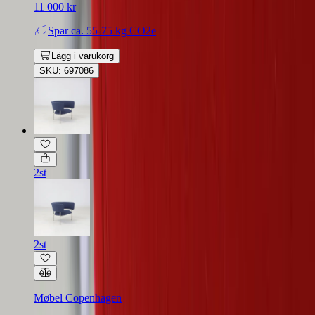
11 000 kr
Spar
ca. 55-75 kg CO2e
Lägg i varukorg
SKU: 697086
2st
2st
Møbel Copenhagen