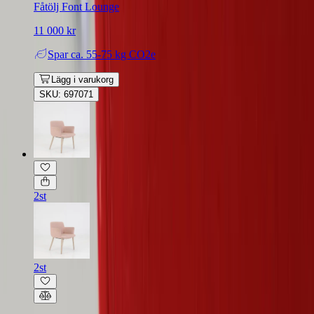
Fåtölj Font Lounge
11 000 kr
Spar
ca. 55-75 kg CO2e
Lägg i varukorg
SKU: 697071
2st
2st