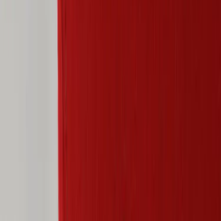
−
1
+
Lägg till i varukorg
Den här produkten sparar:
ca. 55-75 kg CO2e
Prisgaranti
Levereras till hela Sverige
3 års funktionsgaranti
Godkänd enligt Möbelfakta eller motsvarande
Produktbeskrivning
Fåtölj Zen Lounge är en stilren och bekväm sittmöbel från det
välrenommerade varumärket Gärsnäs. Med sin stilrena design och
röda tygklädsel blir denna fåtölj ett iögonfallande inslag i varje rum.
Den är perfekt för både kontorsmiljöer och mötesrum där komfort
och estetik är av största vikt.
Denna fåtölj har en höjd på 74 cm, med en sitthöjd på 50 cm, vilket
gör den idealisk för långa sittningar. Sittbredden och sittdjupet på 50