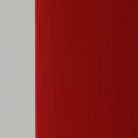
|
Företag
Privatkund
Tillbaka
Hem
/
Fåtölj Zen Lounge