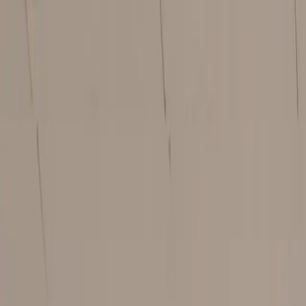
Hoppa till innehåll
Just nu: Fri Frakt på online order över 5000kr*
Sök produkter
Produkter