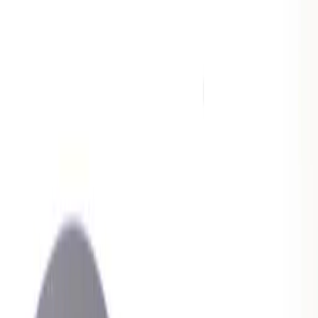
|
Företag
Privatkund
Tillbaka
Hem
/
Barbord