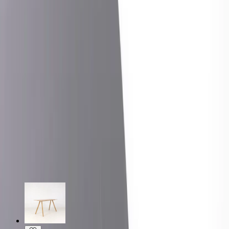
mångsidigt och praktiskt val för många olika användningsområden.
Specifikationer
Möbelskick
: 4
Fint skick
Typ:
Begagnad
Läs mer om skickbedömning
Relaterade produkter