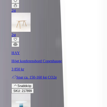
2st
2st
HAY
Högt konferensbord Copenhauge
3 850 kr
Spar
ca. 150-160 kg CO2e
Snabbköp
SKU: 217899