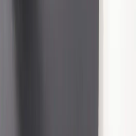
Produkter
Om oss
Vårt hållbarhetsarbete
Hitta hit
REA
Artiklar
Kontakta oss
Kontakta oss
Rafz Cirkulära Interiörer
Organisationsnummer: 559075-7182
Stora Benhamra 186 97 Brottby Stockholm
Telefon: 08-800100
E-post: info@rafz.se
Sälja möbler: inkop@rafz.se
Öppettider: Vardagar 08.00 – 17.00 Lunchstängt 12.00 -
13.00