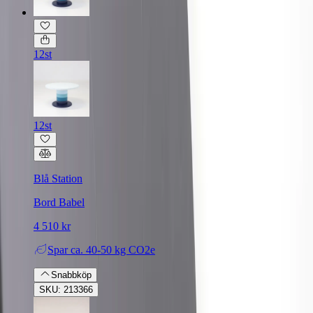
12st
12st
Blå Station
Bord Babel
4 510 kr
Spar
ca. 40-50 kg CO2e
Snabbköp
SKU: 213366