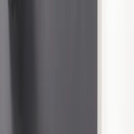
Rafz
Vi erbjuder företag och privatpersoner ett prisvärt och miljövänligt
sätt att köpa och sälja återbrukade möbler på. Med vår breda
kompetens inom logistik, design och miljö skräddarsyr vi kompletta
lösningar där vi köper och källsorterar era begagnade möbler,
inreder och behovsanpassar nya kontorslokaler och optimerar
befintliga kontorsytor.
Läs mer
Kundservice
Logga in
Kundtjänst
Köpvillkor
Hyresvillkor
Personuppgifter
Vanliga frågor
Användarvillkor
Handla på Rafz