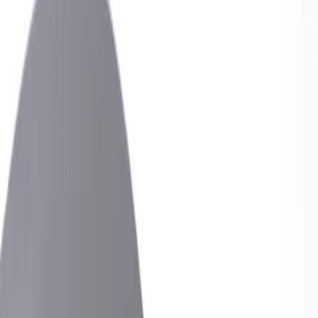
RAFZ
Barbord
SKU:
214101
Spara
Jämför
Köp
Hyr
2 420 kr
exkl. moms
Hyr från
48 kr
/mån
1
i lager
(få kvar)
Leverans 3-7 arbetsdagar med express leverans