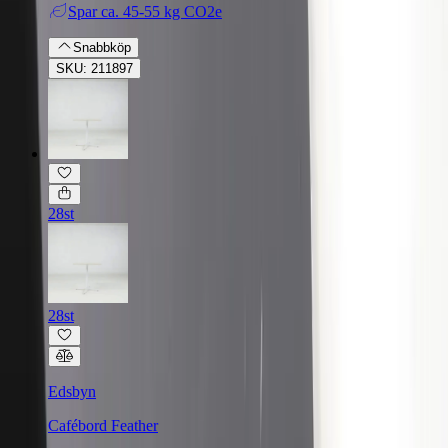
Spar
ca. 45-55 kg CO2e
Snabbköp
SKU: 211897
28st
28st
Edsbyn
Cafébord Feather