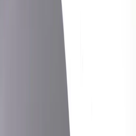
−
1
+
Lägg till i varukorg
Den här produkten sparar:
ca. 45-55 kg CO2e
Prisgaranti
Levereras till hela Sverige
3 års funktionsgaranti
Produktbeskrivning
Högt barbord är ett stilrent och funktionellt val för både kontor och
caféer. Med en höjd på 100 cm och en diameter på 60 cm erbjuder
detta barbord en bekväm plats för snabba möten eller avkopplande
kaffepauser. Den svarta färgen ger ett modernt och stilrent intryck
som passar in i de flesta miljöer.
Detta barbord är perfekt för användning i olika miljöer, från
kontorslandskap till caféer, där det kan fungera som en central
mötespunkt eller en plats för avkoppling. Dess kompakta storlek gör
det enkelt att placera även i mindre utrymmen, vilket gör det till ett