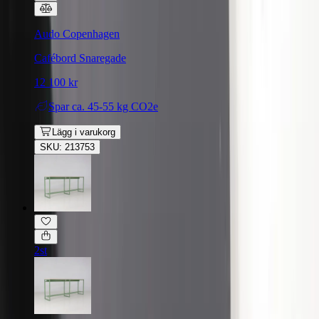
Audo Copenhagen
Cafébord Snaregade
12 100 kr
Spar
ca. 45-55 kg CO2e
Lägg i varukorg
SKU: 213753
2st