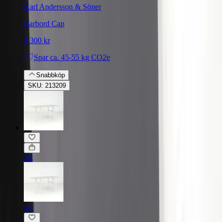
Karl Andersson & Söner
Barbord Cap
3 300 kr
Spar
ca. 45-55 kg CO2e
Snabbköp
SKU: 213209
3st
3st