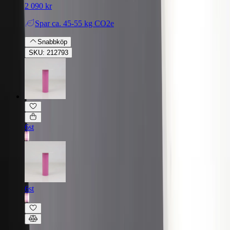
2 090 kr
Spar
ca. 45-55 kg CO2e
Snabbköp
SKU: 212793
6st
6st