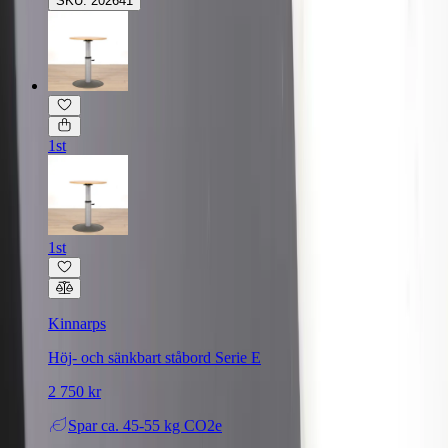
SKU: 202641
1st
1st
Kinnarps
Höj- och sänkbart ståbord Serie E
2 750 kr
Spar
ca. 45-55 kg CO2e