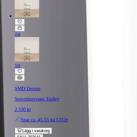
1st
1st
SMD Design
Serveringsvagn Trolley
2 530 kr
Spar
ca. 45-55 kg CO2e
Lägg i varukorg