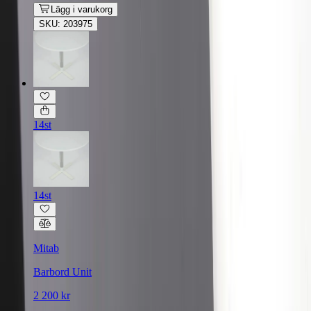
Lägg i varukorg
SKU: 203975
14st
14st
Mitab
Barbord Unit
2 200 kr