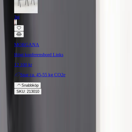
3st
MORGANA
Högt konferensbord Links
12 100 kr
Spar
ca. 45-55 kg CO2e
Snabbköp
SKU: 213010