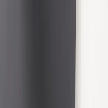
Land/region
Sweden (SEK kr)
Språk
Svenska
English
©
2023-2026
Rafz
.
Alla rättigheter förbehållna.
Vi använder cookies