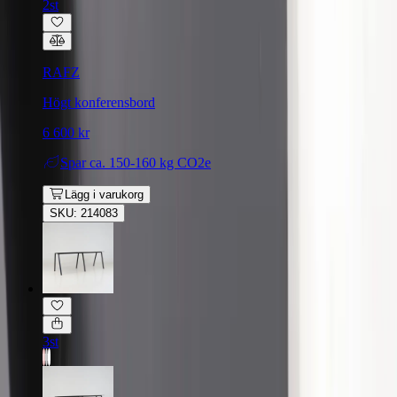
2st
RAFZ
Högt konferensbord
6 600 kr
Spar
ca. 150-160 kg CO2e
Lägg i varukorg
SKU: 214083
3st