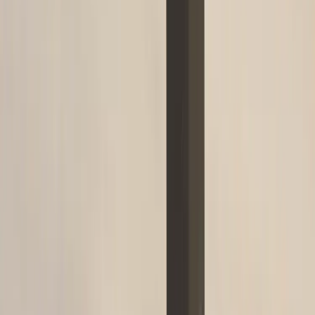
HOLMBERGSBORDET
Manuellt justerbart skrivbord
SKU:
195790
Spara
Jämför
Köp
Hyr
2 760 kr
exkl. moms
Hyr från
55 kr
/mån
14
i lager
Leverans 3-7 arbetsdagar med express leverans