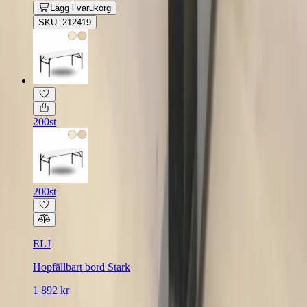
Lägg i varukorg
SKU: 212419
200st
200st
ELJ
Hopfällbart bord Stark
1 892 kr