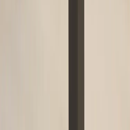
|
Företag
Privatkund
Tillbaka
Hem
/
Manuellt justerbart skrivbord