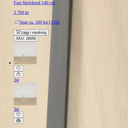
Fast Skrivbord 140 cm
2 760 kr
Spar
ca. 100 kg CO2e
Lägg i varukorg
SKU: 26050
3st
3st