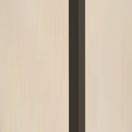
Inkommande
REA
Varumärken
Jämför