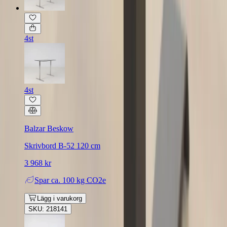
4st
4st
Balzar Beskow
Skrivbord B-52 120 cm
3 968 kr
Spar
ca. 100 kg CO2e
Lägg i varukorg
SKU: 218141