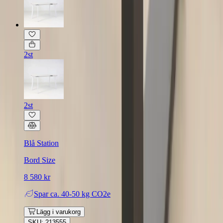
2st
2st
Blå Station
Bord Size
8 580 kr
Spar
ca. 40-50 kg CO2e
Lägg i varukorg
SKU: 213555