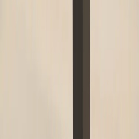
|
Företag
Privatkund
Produkter