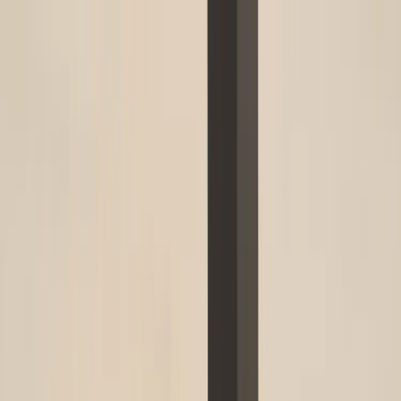
Hoppa till innehåll
Just nu: Fri Frakt på online order över 5000kr*
Sök produkter
Produkter