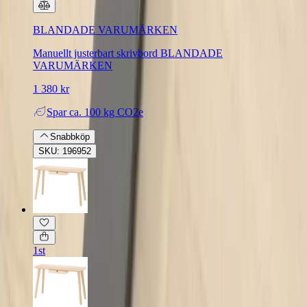
BLANDADE VARUMÄRKEN
Manuellt justerbart skrivbord BLANDADE
VARUMÄRKEN
1 380 kr
Spar
ca. 100 kg CO2e
Snabbköp
SKU: 196952
1st