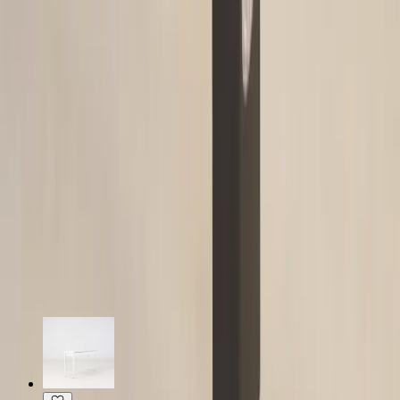
skrivbordet perfekt i alla typer av arbetsmiljöer.
Specifikationer
Möbelskick
: 4
Fint skick
Typ:
Begagnad
Läs mer om skickbedömning
Relaterade produkter