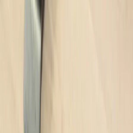
Hitta hit
REA
Artiklar
Kontakta oss
Kontakta oss
Rafz Cirkulära Interiörer
Organisationsnummer: 559075-7182
Stora Benhamra 186 97 Brottby Stockholm
Telefon: 08-800100
E-post: info@rafz.se
Sälja möbler: inkop@rafz.se
Öppettider: Vardagar 08.00 – 17.00 Lunchstängt 12.00 -
13.00