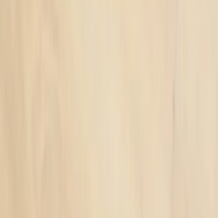
Sweden (SEK kr)
Språk
Svenska
English
©
2023-2026
Rafz
.
Alla rättigheter förbehållna.
Vi använder cookies
Vi använder cookies för att förbättra din upplevelse, analysera trafik
och visa relevanta annonser. Du kan välja vilka kategorier du