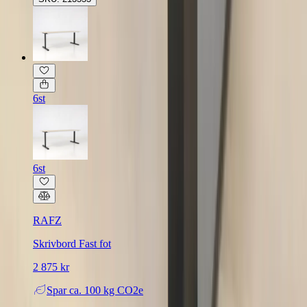
6st
6st
RAFZ
Skrivbord Fast fot
2 875 kr
Spar
ca. 100 kg CO2e