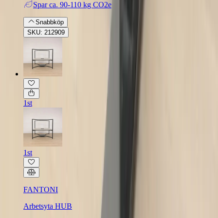
Spar
ca. 90-110 kg CO2e
Snabbköp
SKU: 212909
1st
1st
FANTONI
Arbetsyta HUB