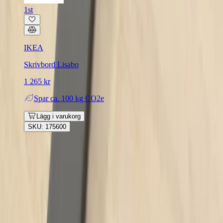
1st
IKEA
Skrivbord Lisabo
1 265 kr
Spar
ca. 100 kg CO2e
Lägg i varukorg
SKU: 175600
Rafz