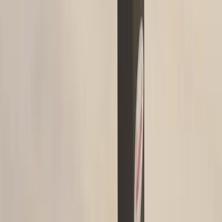
−
1
+
Lägg till i varukorg
Den här produkten sparar:
ca. 100 kg CO2e
Prisgaranti
Levereras till hela Sverige
3 års funktionsgaranti
Produktbeskrivning
Detta stilrena och robusta skrivbord är ett praktiskt alternativ för
både arbetsplatsen och hemmakontoret. Med manuell höj- och
sänkbar funktion kan du justera bordets höjd när du sitter för att
skapa en bekväm och ergonomisk sittposition– utan att vara
beroende av el.
För dig som söker ett flexibelt och hållbart skrivbord med tidlös
design är detta ett utmärkt val.
Med sin enkla användning och genomtänkta konstruktion passar