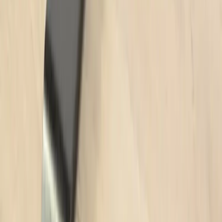
Vi erbjuder företag och privatpersoner ett prisvärt och miljövänligt
sätt att köpa och sälja återbrukade möbler på. Med vår breda
kompetens inom logistik, design och miljö skräddarsyr vi kompletta
lösningar där vi köper och källsorterar era begagnade möbler,
inreder och behovsanpassar nya kontorslokaler och optimerar
befintliga kontorsytor.
Läs mer
Kundservice
Logga in
Kundtjänst
Köpvillkor
Hyresvillkor
Personuppgifter
Vanliga frågor
Användarvillkor
Handla på Rafz
Produkter
Om oss
Vårt hållbarhetsarbete