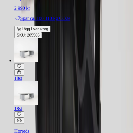
2 990 kr
Spar
ca. 100-110 kg CO2e
Lägg i varukorg
SKU: 205565
18st
18st
Horreds