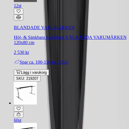
12st
BLANDADE VARUMÄRKEN
Höj- & Sänkbara Skrivbord VÄLKÄNDA VARUMÄRKEN
120x80 cm
2 530 kr
Spar
ca. 100-110 kg CO2e
Lägg i varukorg
SKU: 219207
60st