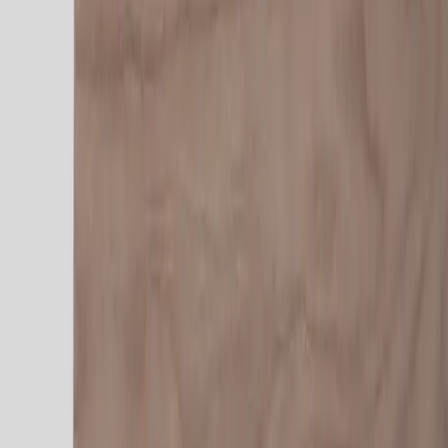
RAFZ
Höj- och sänkbart skrivbord
SKU:
212417
Spara
(
3
)
Jämför
Köp
Hyr
4 255 kr
Hyr från
2 760 kr
exkl. moms
55 kr
/mån
6
i lager
(få kvar)
Leverans 3-7 arbetsdagar med express leverans