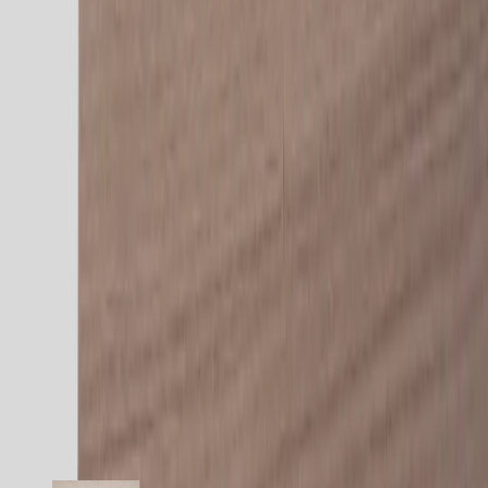
kontorsmaterial du alltid vill ha nära till hands. Det ergonomiska
bordet har också en användarvänlig kontrollpanel med tydlig LED-
display, där du enkelt justerar höjden mellan 65 och 130 cm. Hitta
din favorit höjd och memorera siffrorna på skärmen för att enkelt
hitta tillbaka till din optimala arbetsposition, både i stående eller
sittande läge.
Specifikationer
Möbelskick
: 4
Fint skick
Typ:
Begagnad
Läs mer om skickbedömning
Relaterade produkter