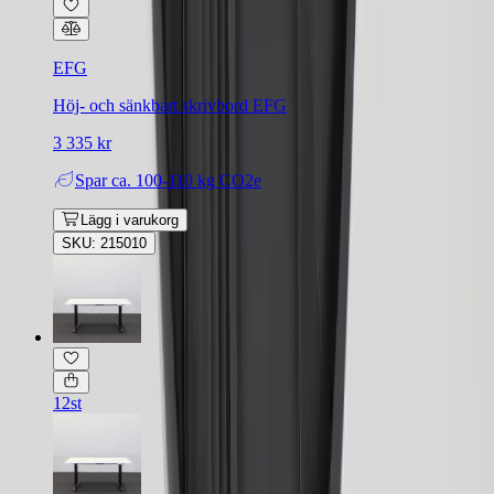
EFG
Höj- och sänkbart skrivbord EFG
3 335 kr
Spar
ca. 100-110 kg CO2e
Lägg i varukorg
SKU: 215010
12st