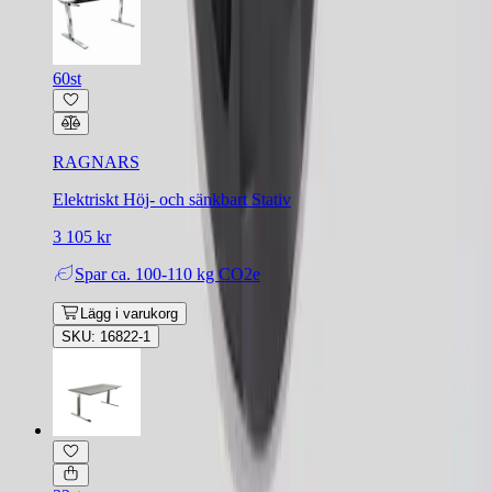
60st
RAGNARS
Elektriskt Höj- och sänkbart Stativ
3 105 kr
Spar
ca. 100-110 kg CO2e
Lägg i varukorg
SKU: 16822-1