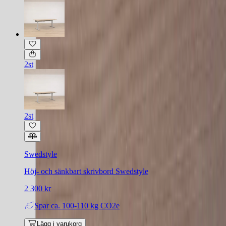
2st
2st
Swedstyle
Höj- och sänkbart skrivbord Swedstyle
2 300 kr
Spar
ca. 100-110 kg CO2e
Lägg i varukorg