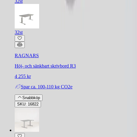
32st
32st
RAGNARS
Höj- och sänkbart skrivbord R3
4 255 kr
Spar
ca. 100-110 kg CO2e
Snabbköp
SKU: 16822