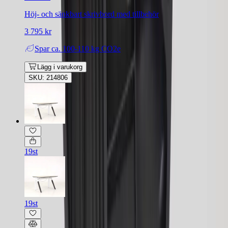
Höj- och sänkbart skrivbord med tillbehör
3 795 kr
Spar
ca. 100-110 kg CO2e
Lägg i varukorg
SKU: 214806
19st
19st