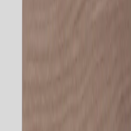
Inkommande
REA
Varumärken
Jämför