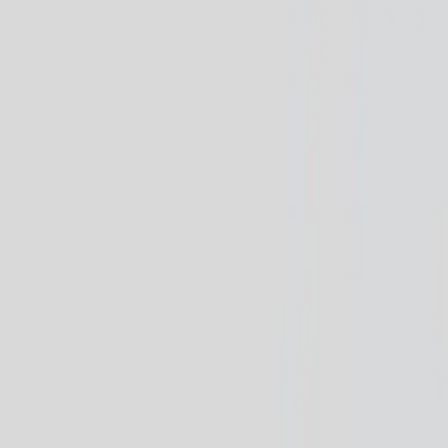
Land/region
Sweden (SEK kr)
Språk
Svenska
English
©
2023-2026
Rafz
.
Alla rättigheter förbehållna.