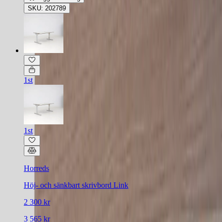
SKU: 202789
1st
1st
Horreds
Höj- och sänkbart skrivbord Link
2 300 kr
3 565 kr