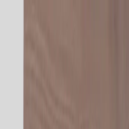
Hoppa till innehåll
Just nu: Fri Frakt på online order över 5000kr*
Sök produkter
Produkter