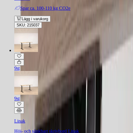
Spar
ca. 100-110 kg CO2e
Lägg i varukorg
SKU: 215037
9st
9st
Linak
Höj- och sänkbart skrivbord Linak