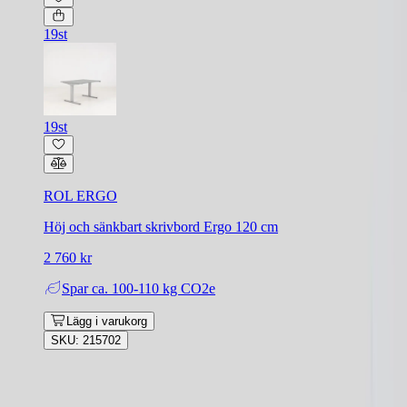
19st
19st
ROL ERGO
Höj och sänkbart skrivbord Ergo 120 cm
2 760 kr
Spar
ca. 100-110 kg CO2e
Lägg i varukorg
SKU: 215702