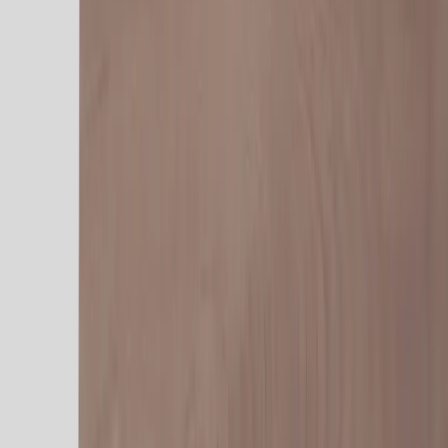
Inkommande
REA
Varumärken
Jämför