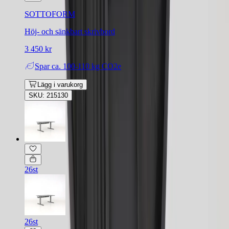
SOTTOFORM
Höj- och sänkbart skrivbord
3 450 kr
Spar
ca. 100-110 kg CO2e
Lägg i varukorg
SKU: 215130
26st
26st