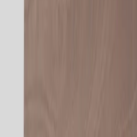
|
Företag
Privatkund
Produkter