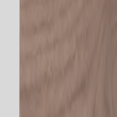
|
Företag
Privatkund
Tillbaka
Hem
/
Höj- och sänkbart skrivbord