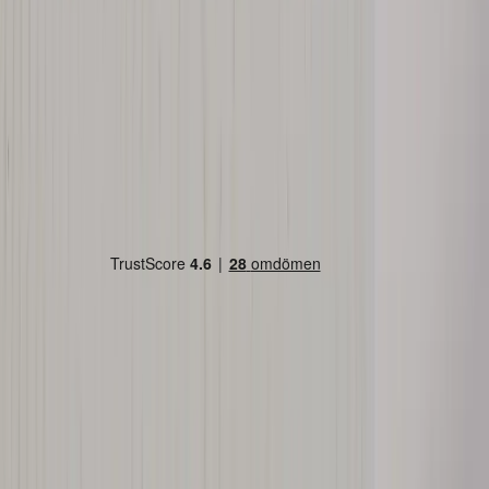
Land/region
Sweden (SEK kr)