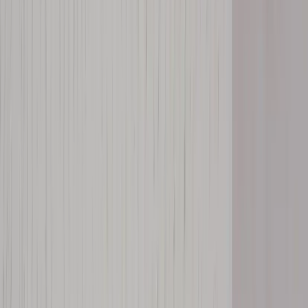
Inkommande
REA
Varumärken
Jämför