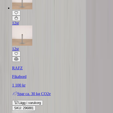
12st
12st
RAFZ
Fikabord
1 100 kr
Spar
ca. 30 kg CO2e
Lägg i varukorg
SKU: 296881