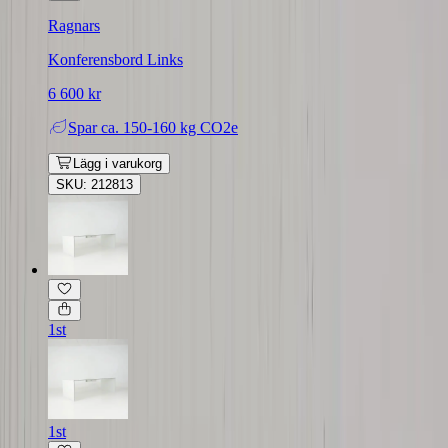
Ragnars
Konferensbord Links
6 600 kr
Spar
ca. 150-160 kg CO2e
Lägg i varukorg
SKU: 212813
1st
1st