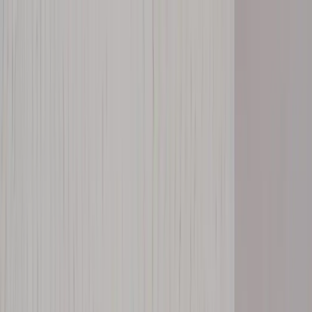
Hoppa till innehåll
Just nu: Fri Frakt på online order över 5000kr*
Sök produkter
Produkter