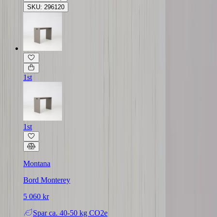
SKU: 296120
1st
1st
Montana
Bord Monterey
5 060 kr
Spar
ca. 40-50 kg CO2e