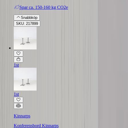
Spar
ca. 150-160 kg CO2e
Snabbköp
SKU: 217899
1st
1st
Kinnarps
Konferensbord Kinnarps