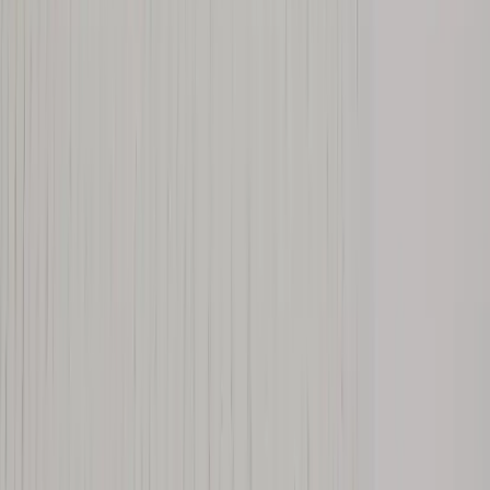
kompetens inom logistik, design och miljö skräddarsyr vi kompletta
lösningar där vi köper och källsorterar era begagnade möbler,
inreder och behovsanpassar nya kontorslokaler och optimerar
befintliga kontorsytor.
Läs mer
Kundservice
Logga in
Kundtjänst
Köpvillkor
Hyresvillkor
Personuppgifter
Vanliga frågor
Användarvillkor
Handla på Rafz
Produkter
Om oss
Vårt hållbarhetsarbete
Hitta hit
REA