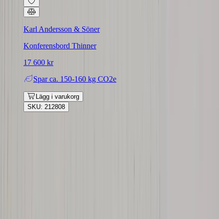
Karl Andersson & Söner
Konferensbord Thinner
17 600 kr
Spar
ca. 150-160 kg CO2e
Lägg i varukorg
SKU: 212808
Rafz
Vi erbjuder företag och privatpersoner ett prisvärt och miljövänligt
sätt att köpa och sälja återbrukade möbler på. Med vår breda