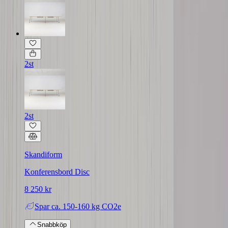
2st
2st
Skandiform
Konferensbord Disc
8 250 kr
Spar
ca. 150-160 kg CO2e
Snabbköp