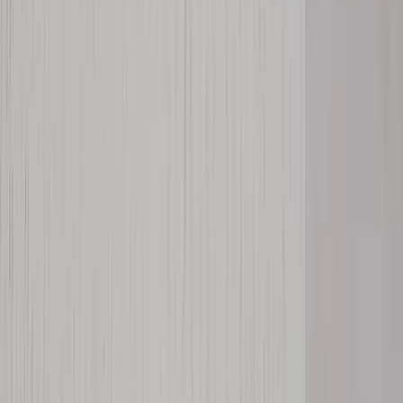
Steelcase
Konferensbord Steelcase
SKU:
216211
Spara
(
1
)
Jämför
Köp
Hyr
2 090 kr
exkl. moms
Hyr från
42 kr
/mån
1
i lager
(få kvar)
Leverans 3-7 arbetsdagar med express leverans