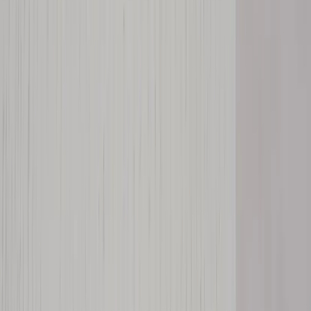
−
1
+
Lägg till i varukorg
Den här produkten sparar:
ca. 150-160 kg CO2e
Prisgaranti
Levereras till hela Sverige
3 års funktionsgaranti
Produktbeskrivning
Konferensbord Steelcase kombinerar ett mjukt formspråk med
praktisk funktion, vilket gör det till ett utmärkt val för moderna
kontorsmiljöer. Den vita bordsskivan ger ett ljust och rent intryck,
medan de rundade hörnen och de diskreta övergångarna mellan
skiva och ben skapar ett elegant och inbjudande uttryck.
Bordet är utrustat med integrerade eluttag som gör det praktiskt
mötesbord.