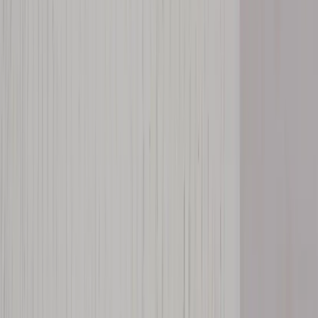
|
Företag
Privatkund
Produkter