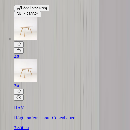
Lägg i varukorg
SKU: 218624
2st
2st
HAY
Högt konferensbord Copenhauge
3 850 kr