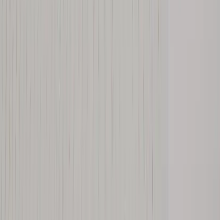
Artiklar
Kontakta oss
Kontakta oss
Rafz Cirkulära Interiörer
Organisationsnummer: 559075-7182
Stora Benhamra 186 97 Brottby Stockholm
Telefon: 08-800100
E-post: info@rafz.se
Sälja möbler: inkop@rafz.se
Öppettider: Vardagar 08.00 – 17.00 Lunchstängt 12.00 -
13.00