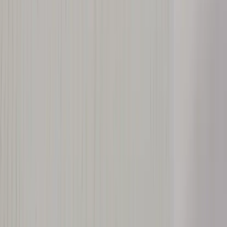
Språk
Svenska
English
©
2023-2026
Rafz
.
Alla rättigheter förbehållna.
Vi använder cookies
Vi använder cookies för att förbättra din upplevelse, analysera trafik
och visa relevanta annonser. Du kan välja vilka kategorier du
godkänner.
Läs vår personuppgiftspolicy.