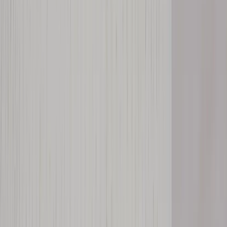
Inkommande
REA
Varumärken
Jämför