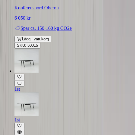
Konferensbord Oberon
6 050 kr
Spar
ca. 150-160 kg CO2e
Lägg i varukorg
SKU: 50015
1st
1st