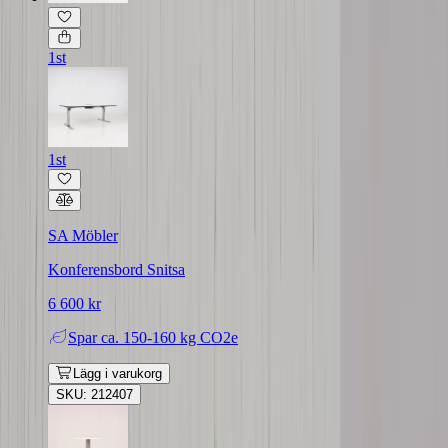
1st
1st
SA Möbler
Konferensbord Snitsa
6 600 kr
Spar
ca. 150-160 kg CO2e
Lägg i varukorg
SKU: 212407