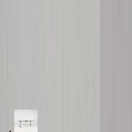
Specifikationer
Möbelskick
: 3
Bra skick
Typ:
Begagnad
Kommentar från ansvarig möbelbesiktare:
Bordet har en mindre repa, kontakta
info@rafz.se
för bild.
Läs mer om skickbedömning
Relaterade produkter