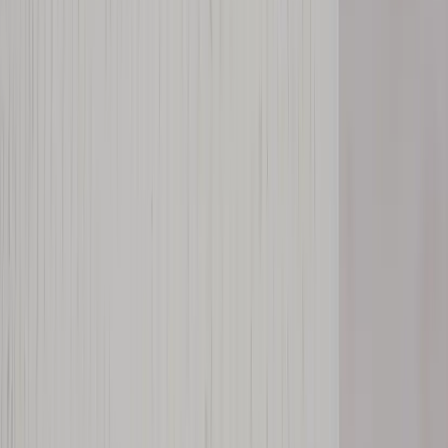
|
Företag
Privatkund
Tillbaka
Hem
/
Konferensbord Steelcase