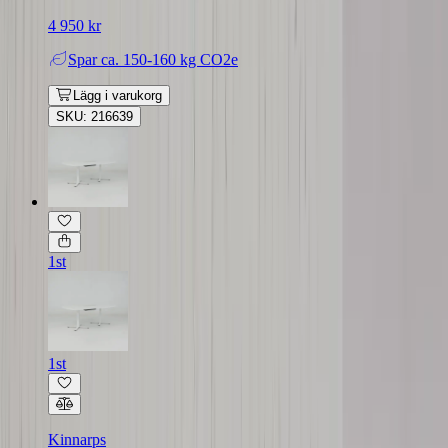
4 950 kr
Spar
ca. 150-160 kg CO2e
Lägg i varukorg
SKU: 216639
1st
1st
Kinnarps