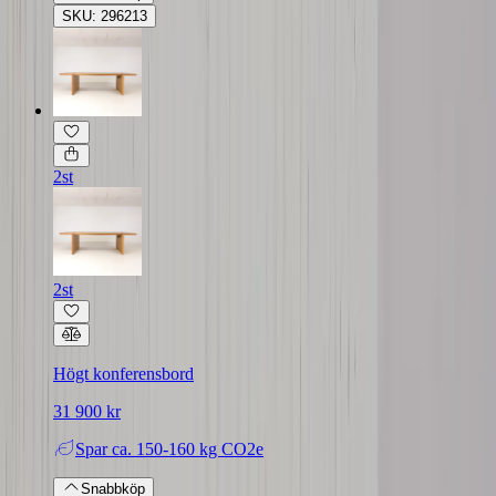
SKU: 296213
2st
2st
Högt konferensbord
31 900 kr
Spar
ca. 150-160 kg CO2e
Snabbköp