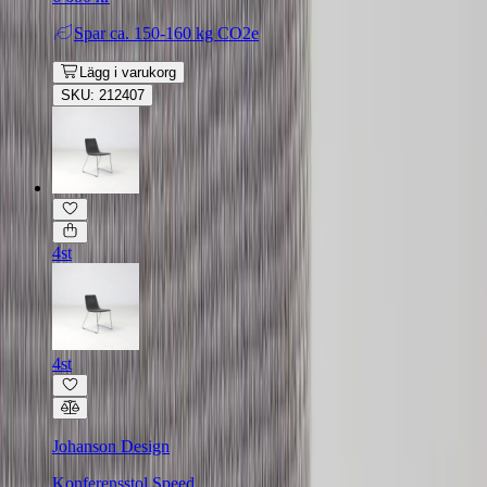
Spar
ca. 150-160 kg CO2e
Lägg i varukorg
SKU: 212407
4st
4st
Johanson Design
Konferensstol Speed