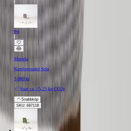
9st
Martela
Konferensstol Sola
3 080 kr
Spar
ca. 15-25 kg CO2e
Snabbköp
SKU: 697118