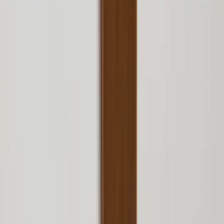
Köpvillkor
Hyresvillkor
Personuppgifter
Vanliga frågor
Användarvillkor
Handla på Rafz
Produkter
Om oss
Vårt hållbarhetsarbete
Hitta hit
REA
Artiklar
Kontakta oss
Kontakta oss
Rafz Cirkulära Interiörer
Organisationsnummer: 559075-7182
Stora Benhamra 186 97 Brottby Stockholm
Telefon: 08-800100
E-post: info@rafz.se
Sälja möbler: inkop@rafz.se