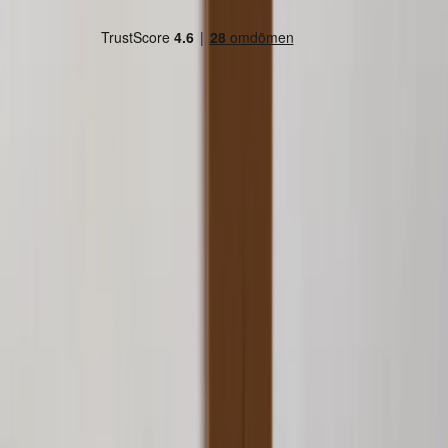
Land/region
Sweden (SEK kr)
Språk
Svenska
English