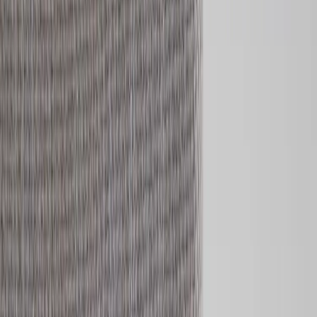
8
i lager
(få kvar)
Leverans 3-7 arbetsdagar med express leverans
−
1
+
Lägg till i varukorg
Den här produkten sparar:
ca. 15-25 kg CO2e
Prisgaranti
Levereras till hela Sverige
3 års funktionsgaranti
Produktbeskrivning
Konferensstol Anna är en stilren och tidlös stol som ger hög
komfort. Den helklädda sitsen och ryggen ger en mjuk och
ombonad känsla, samtidigt som den rena siluetten gör stolen lätt att
integrera i allt från kontor och mötesrum till lounge- och projektytor.
Stolen är uppbyggd med en stomme i massivt bokträ vilket ger både