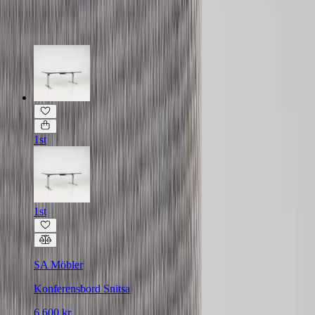
Relaterade produkter
1st
1st
SA Möbler
Konferensbord Snitsa
6 600 kr