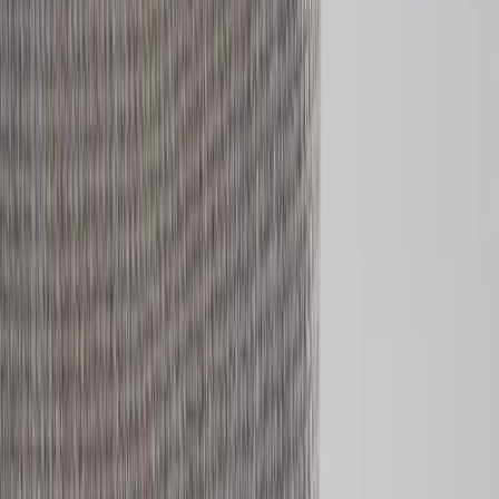
ANDREU WORLD
Konferensstol Anna
SKU:
216983
Spara
Jämför
Färg
Trä ben
Köp
Hyr
2 750 kr
exkl. moms
Hyr från
55 kr
/mån