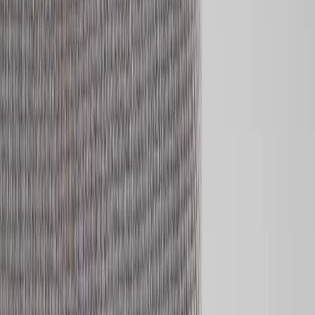
stabilitet och lång livslängd, och den genomtänkta designen gör den
lika relevant i offentliga miljöer som i mer privata sammanhang.
Klädseln är avtagbar, vilket förenklar både underhåll och framtida
uppdateringar, något som gör konferensstol Anna till ett hållbart val
över tid. Benen finns i både svart utförande och trä, vilket ger
flexibilitet att anpassa uttrycket – från mer grafiskt och modernt till
varmt och naturligt. Med sin balanserade kombination av komfort,
kvalitet och flexibilitet är Anna ett självklart val för miljöer där
design och funktion samverkar.
Specifikationer
Möbelskick
: 4
Fint skick
Typ:
Begagnad
Läs mer om skickbedömning