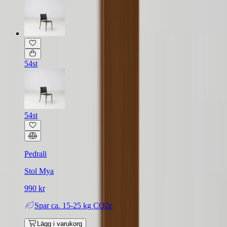
54st
54st
Pedrali
Stol Mya
990 kr
Spar
ca. 15-25 kg CO2e
Lägg i varukorg