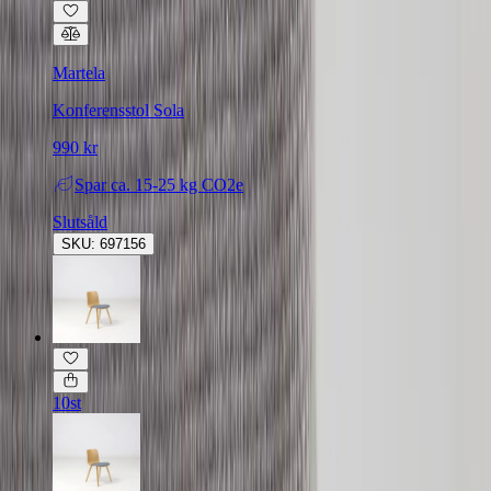
Martela
Konferensstol Sola
990 kr
Spar
ca. 15-25 kg CO2e
Slutsåld
SKU: 697156
10st