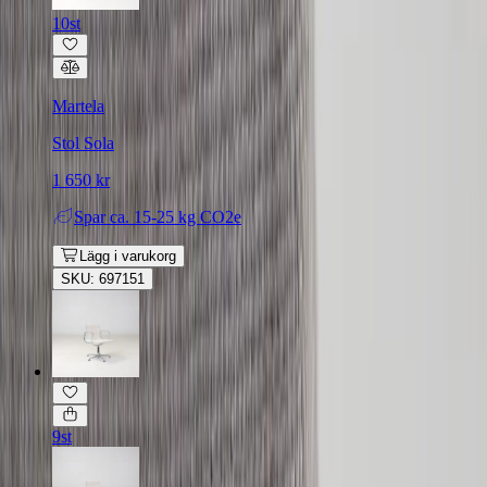
10st
Martela
Stol Sola
1 650 kr
Spar
ca. 15-25 kg CO2e
Lägg i varukorg
SKU: 697151
9st