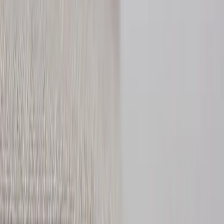
|
Företag
Privatkund
Produkter