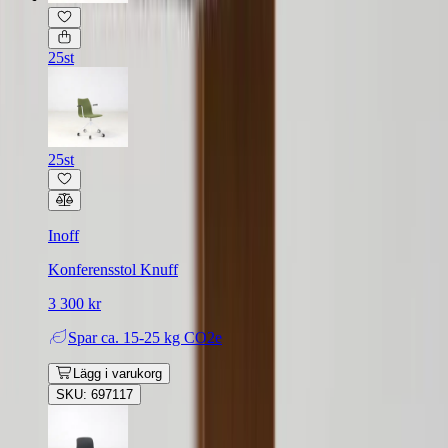
25st
25st
Inoff
Konferensstol Knuff
3 300 kr
Spar
ca. 15-25 kg CO2e
Lägg i varukorg
SKU: 697117