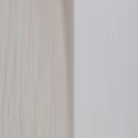
Inkommande
REA
Varumärken
Jämför