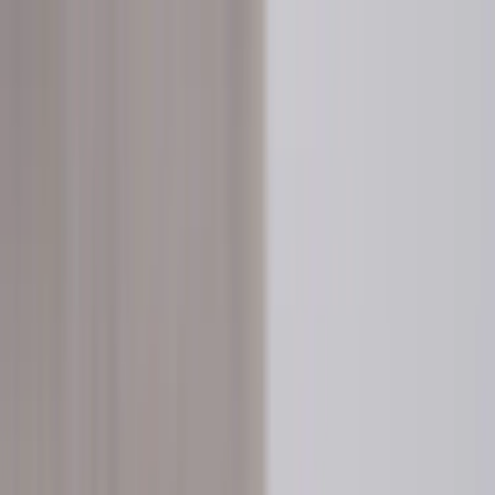
Hoppa till innehåll
Just nu: Fri Frakt på online order över 5000kr*
Sök produkter
Produkter