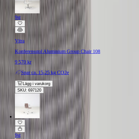
9st
Vitra
Konferensstol Aluminium Group Chair 108
9 570 kr
Spar
ca. 15-25 kg CO2e
Lägg i varukorg
SKU: 697120
9st