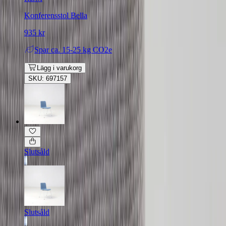
Konferensstol Bella
935 kr
Spar
ca. 15-25 kg CO2e
Lägg i varukorg
SKU: 697157
Slutsåld
Slutsåld