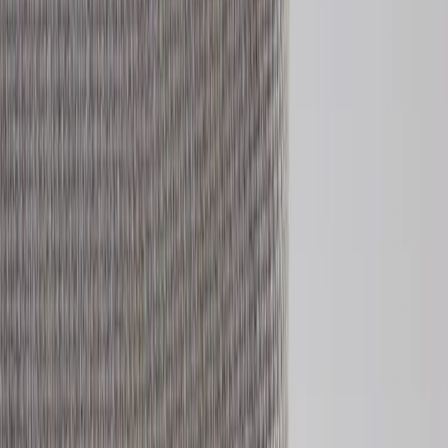
|
Företag
Privatkund
Tillbaka
Hem
/
Konferensstol Anna