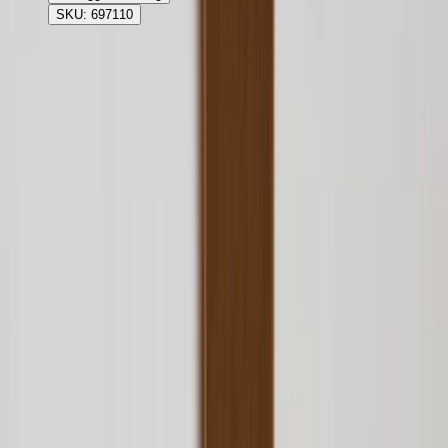
SKU: 697110
Rafz
Vi erbjuder företag och privatpersoner ett prisvärt och miljövänligt
sätt att köpa och sälja återbrukade möbler på. Med vår breda
kompetens inom logistik, design och miljö skräddarsyr vi kompletta
lösningar där vi köper och källsorterar era begagnade möbler,
inreder och behovsanpassar nya kontorslokaler och optimerar
befintliga kontorsytor.
Läs mer
Kundservice
Logga in
Kundtjänst