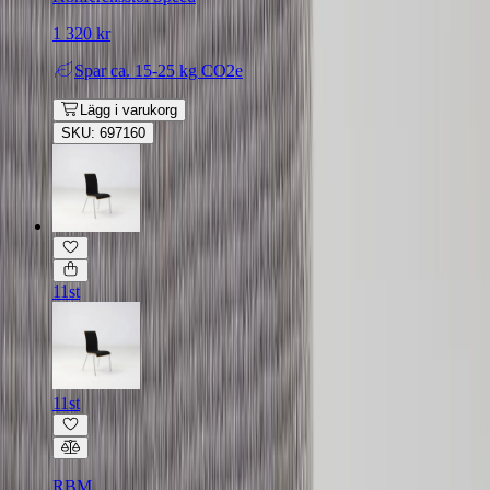
1 320 kr
Spar
ca. 15-25 kg CO2e
Lägg i varukorg
SKU: 697160
11st
11st
RBM