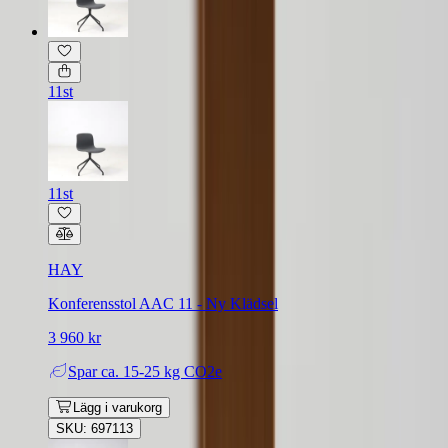
11st
11st
HAY
Konferensstol AAC 11 - Ny Klädsel
3 960 kr
Spar
ca. 15-25 kg CO2e
Lägg i varukorg
SKU: 697113