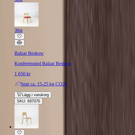
30st
Balzar Beskow
Konferensstol Balzar Beskow
1 650 kr
Spar
ca. 15-25 kg CO2e
Lägg i varukorg
SKU: 697076