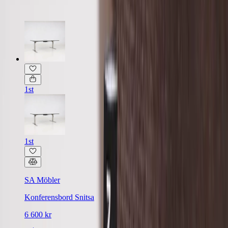
1st
1st
SA Möbler
Konferensbord Snitsa
6 600 kr