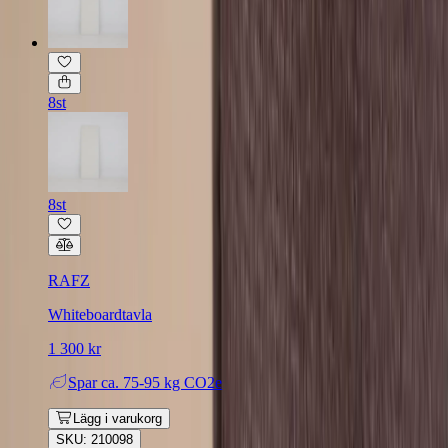
8st
8st
RAFZ
Whiteboardtavla
1 300 kr
Spar
ca. 75-95 kg CO2e
Lägg i varukorg
SKU: 210098