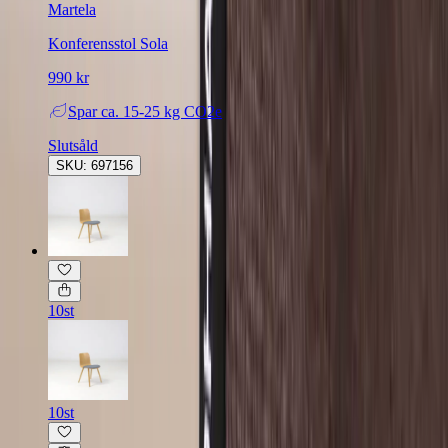
Martela
Konferensstol Sola
990 kr
Spar
ca. 15-25 kg CO2e
Slutsåld
SKU: 697156
10st
10st