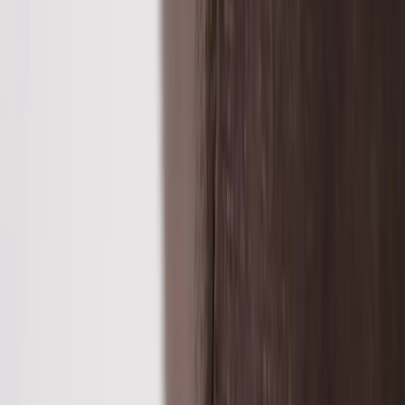
Inkommande
REA
Varumärken
Jämför