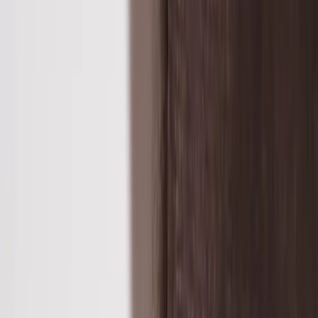
|
Företag
Privatkund
Tillbaka
Hem
/
Konferensstol Haddoc Oyster