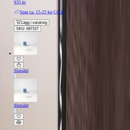
935 kr
Spar
ca. 15-25 kg CO2e
Lägg i varukorg
SKU: 697157
Slutsåld
Slutsåld