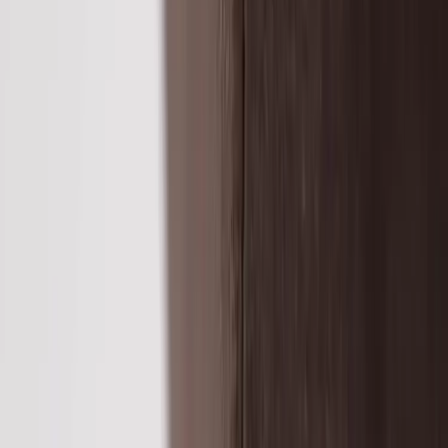
Inkommande
REA
Varumärken
Jämför