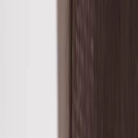
JOHANSON DESIGN
Konferensstol Haddoc Oyster
SKU:
40484
Spara
Jämför
Köp
Hyr
4 070 kr
exkl. moms
Hyr från
81 kr
/mån
3
i lager
(få kvar)
Leverans 3-7 arbetsdagar med express leverans