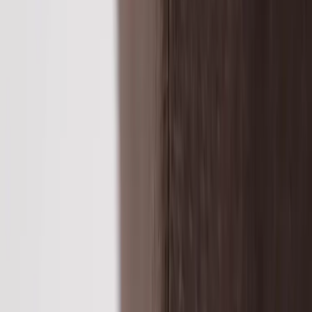
|
Företag
Privatkund
Produkter