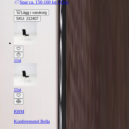
Spar
ca. 150-160 kg CO2e
Lägg i varukorg
SKU: 212407
11st
11st
RBM
Konferensstol Bella