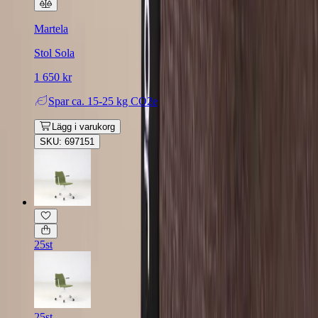
Martela
Stol Sola
1 650 kr
Spar
ca. 15-25 kg CO2e
Lägg i varukorg
SKU: 697151
25st
25st