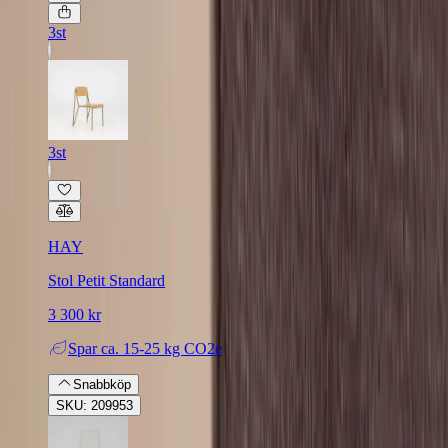
3st
3st
HAY
Stol Petit Standard
3 300 kr
Spar
ca. 15-25 kg CO2e
Snabbköp
SKU: 209953