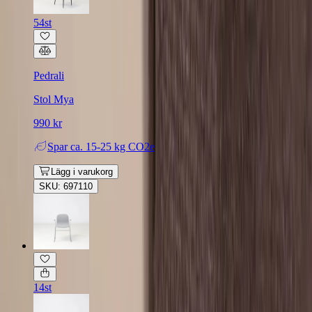
54st
Pedrali
Stol Mya
990 kr
Spar
ca. 15-25 kg CO2e
Lägg i varukorg
SKU: 697110
14st