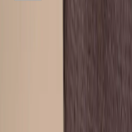
Rafz
Vi erbjuder företag och privatpersoner ett prisvärt och miljövänligt
sätt att köpa och sälja återbrukade möbler på. Med vår breda
kompetens inom logistik, design och miljö skräddarsyr vi kompletta
lösningar där vi köper och källsorterar era begagnade möbler,
inreder och behovsanpassar nya kontorslokaler och optimerar
befintliga kontorsytor.
Läs mer
Kundservice
Logga in
Kundtjänst
Köpvillkor