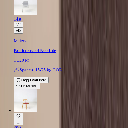
14st
Materia
Konferensstol Neo Lite
1 320 kr
Spar
ca. 15-25 kg CO2e
Lägg i varukorg
SKU: 697091
30st