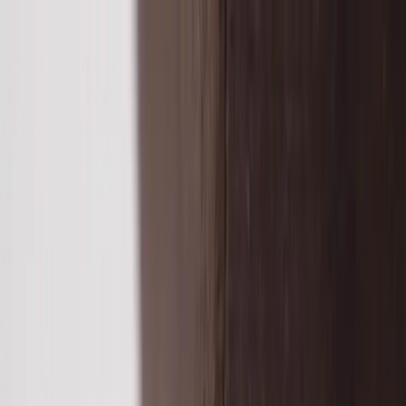
Hoppa till innehåll
Just nu: Fri Frakt på online order över 5000kr*
Sök produkter
Produkter