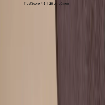
Land/region
Sweden (SEK kr)
Språk
Svenska
English