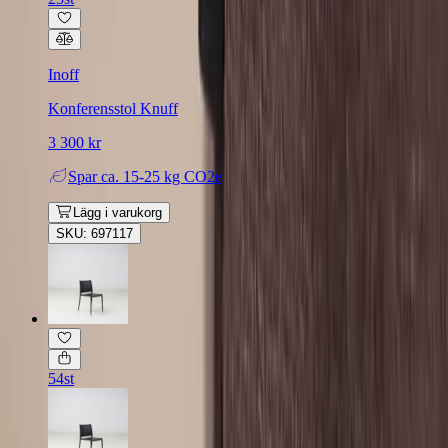
Inoff
Konferensstol Knuff
3 300 kr
Spar
ca. 15-25 kg CO2e
Lägg i varukorg
SKU: 697117
54st