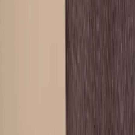
Hyresvillkor
Personuppgifter
Vanliga frågor
Användarvillkor
Handla på Rafz
Produkter
Om oss
Vårt hållbarhetsarbete
Hitta hit
REA
Artiklar
Kontakta oss
Kontakta oss
Rafz Cirkulära Interiörer
Organisationsnummer: 559075-7182
Stora Benhamra 186 97 Brottby Stockholm
Telefon: 08-800100
E-post: info@rafz.se
Sälja möbler: inkop@rafz.se
Öppettider: Vardagar 08.00 – 17.00 Lunchstängt 12.00 -