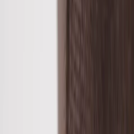
vadderade för att tillsammans med det ergonomiskt utformade
sittskalet leverera en oöverträffad sittkomfort. Detta utförande i en
varm och inbjudande mullvadsgrå kulör på tyget, tillsammans med
pelarfot på 5-kryssfot i svart. Stolen är också snurrbar.
Nypris från ca 7000 kr exkl. moms.
Specifikationer
Möbelskick
: 4
Fint skick
Kommentar från ansvarig möbelbesiktare:
Produkten är i mycket fint skick där visst bruksslitage kan
förekomma. Detta påverkar inte produktens kvalitet eller hållbarhet.
Läs mer om skickbedömning
Relaterade produkter