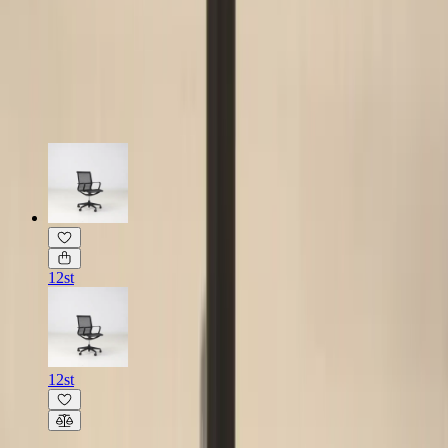
Fint skick
Läs mer om skickbedömning
Relaterade produkter
12st
12st