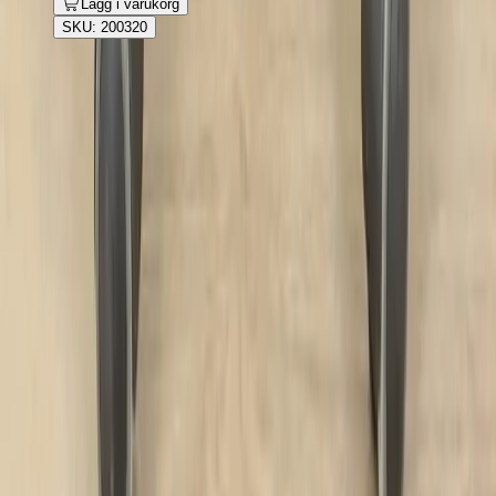
Lägg i varukorg
SKU: 200320
Rafz
Vi erbjuder företag och privatpersoner ett prisvärt och miljövänligt
sätt att köpa och sälja återbrukade möbler på. Med vår breda
kompetens inom logistik, design och miljö skräddarsyr vi kompletta
lösningar där vi köper och källsorterar era begagnade möbler,
inreder och behovsanpassar nya kontorslokaler och optimerar
befintliga kontorsytor.
Läs mer
Kundservice
Logga in