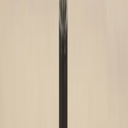
Inkommande
REA
Varumärken
Jämför