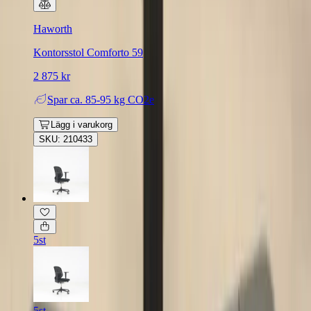
Haworth
Kontorsstol Comforto 59
2 875 kr
Spar
ca. 85-95 kg CO2e
Lägg i varukorg
SKU: 210433
5st
5st