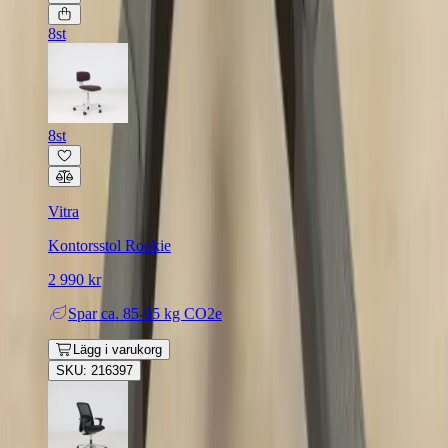
8st
8st
Vitra
Kontorsstol Rookie
2 990 kr
Spar
ca. 85-95 kg CO2e
Lägg i varukorg
SKU: 216397