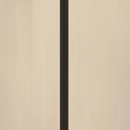
HÅG
Kontorsstol Capisco 8127
SKU:
42458
Spara
Jämför
Färg
Grå fot
(slutsåld)
Slutsåld
5 200 kr
exkl. moms
Alla varianter är slutsålda.
Den här produkten sparar:
ca. 85-95 kg CO2e
Prisgaranti