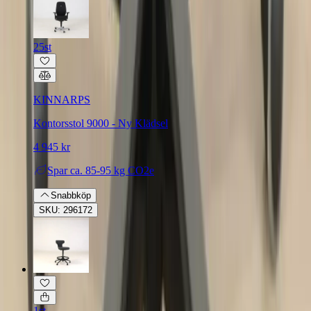
25st
KINNARPS
Kontorsstol 9000 - Ny Klädsel
4 945 kr
Spar
ca. 85-95 kg CO2e
Snabbköp
SKU: 296172
1st