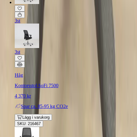
3st
3st
Håg
Kontorsstol SoFi 7500
4 370 kr
Spar
ca. 85-95 kg CO2e
Lägg i varukorg
SKU: 216467