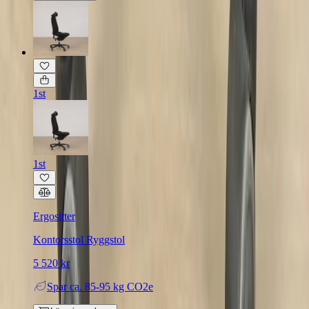
1st
1st
Ergositter
Kontorsstol Ryggstol
5 520 kr
Spar
ca. 85-95 kg CO2e