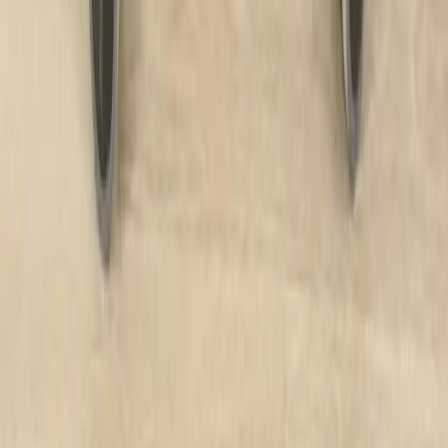
Kundtjänst
Köpvillkor
Hyresvillkor
Personuppgifter
Vanliga frågor
Användarvillkor
Handla på Rafz
Produkter
Om oss
Vårt hållbarhetsarbete
Hitta hit
REA
Artiklar
Kontakta oss
Kontakta oss
Rafz Cirkulära Interiörer
Organisationsnummer: 559075-7182
Stora Benhamra 186 97 Brottby Stockholm
Telefon: 08-800100
E-post: info@rafz.se