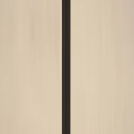
Levereras till hela Sverige
3 års funktionsgaranti
Produktbeskrivning
En smart kontorsstol från HÅG som erbjuder en stor variation av
sittmöjligheter. Du kan ställa in sitthöjd, sittdjup samt ryggstödshöjd
för bästa komfort utifrån dina önskemål. Du kan dessutom vända på
stolen och använda dig av ryggstödet som ett stöd för magen istället.
Även gungmotståndet är justerbart och låsbart. Det gör att Capisco
8127 från HÅG erbjuder en både dynamisk och ergonomisk
sittupplevelse. Stolen kommer klädd i svart tyg och medium patron,
finns med svart eller grå fot.
Specifikationer
Möbelskick
: 4