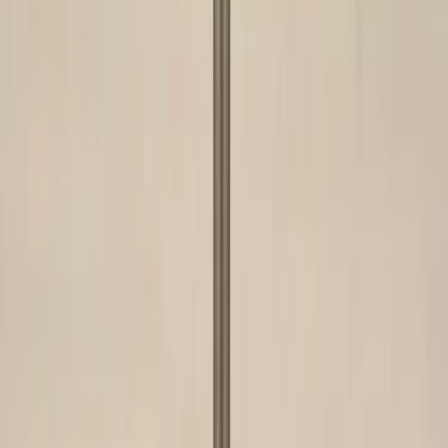
|
Företag
Privatkund
Produkter