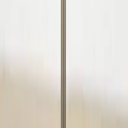
Inkommande
REA
Varumärken
Jämför