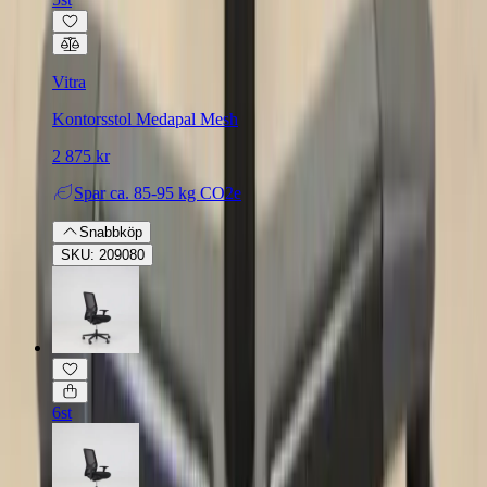
Vitra
Kontorsstol Medapal Mesh
2 875 kr
Spar
ca. 85-95 kg CO2e
Snabbköp
SKU: 209080
6st