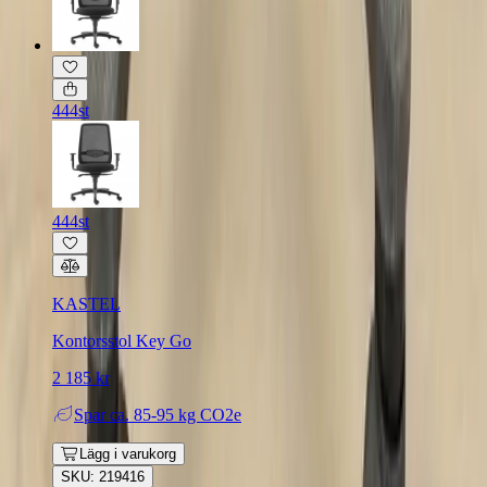
444st
444st
KASTEL
Kontorsstol Key Go
2 185 kr
Spar
ca. 85-95 kg CO2e
Lägg i varukorg
SKU: 219416