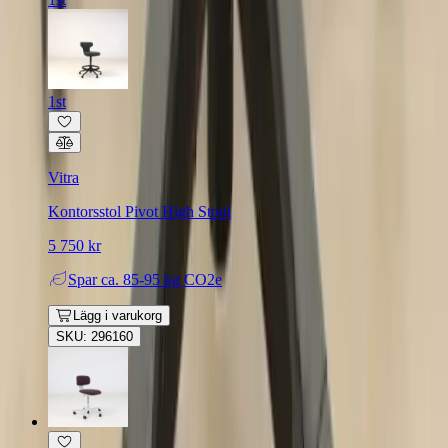
1st
Vitra
Kontorsstol Pivot High Stool
5 750 kr
Spar
ca. 85-95 kg CO2e
Lägg i varukorg
SKU: 296160