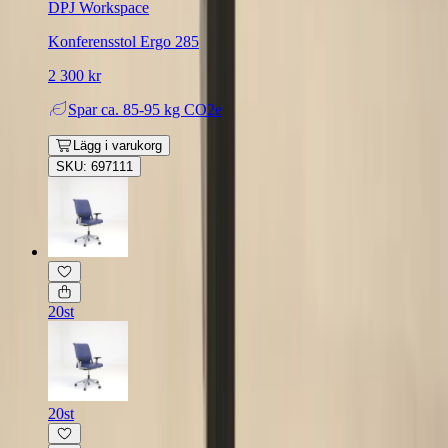
DPJ Workspace
Konferensstol Ergo 285
2 300 kr
Spar
ca. 85-95 kg CO2e
Lägg i varukorg
SKU: 697111
20st
20st