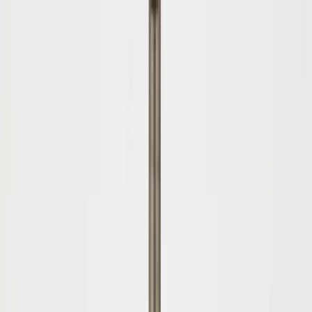
Hoppa till innehåll
Just nu: Fri Frakt på online order över 5000kr*
Sök produkter
Produkter