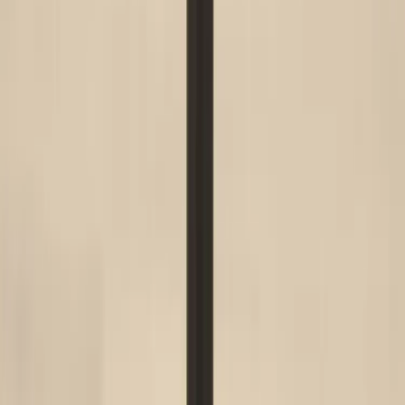
|
Företag
Privatkund
Tillbaka
Hem
/
Kontorsstol Capisco 8127