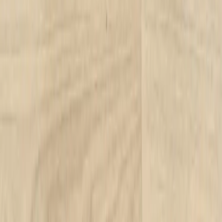
Sälja möbler: inkop@rafz.se
Öppettider: Vardagar 08.00 – 17.00 Lunchstängt 12.00 -
13.00