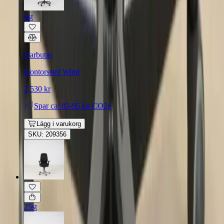
6st
Narbutas
Kontorsstol Wind
2 530 kr
Spar
ca. 85-95 kg CO2e
Lägg i varukorg
SKU: 209356
25st