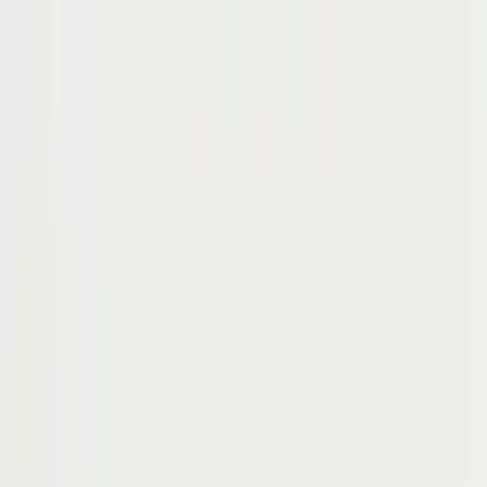
Hoppa till innehåll
Just nu: Fri Frakt på online order över 5000kr*
Sök produkter
Produkter