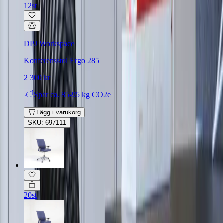
12st
DPJ Workspace
Konferensstol Ergo 285
2 300 kr
Spar
ca. 85-95 kg CO2e
Lägg i varukorg
SKU: 697111
20st