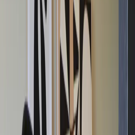
Inkommande
REA
Varumärken
Jämför