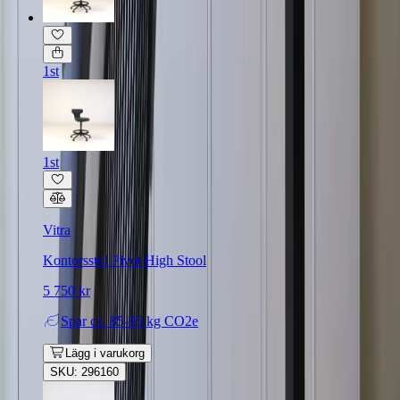
1st
1st
Vitra
Kontorsstol Pivot High Stool
5 750 kr
Spar
ca. 85-95 kg CO2e
Lägg i varukorg
SKU: 296160