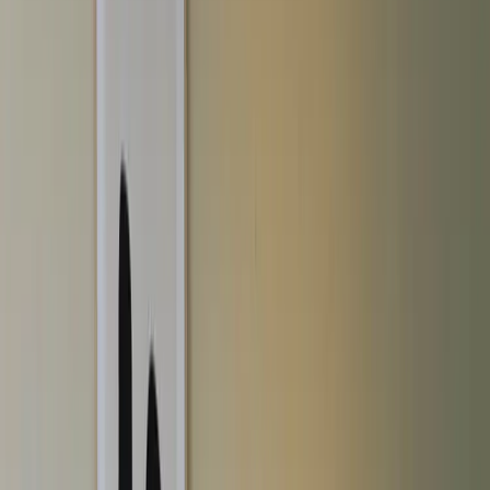
|
Företag
Privatkund
Produkter