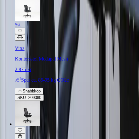
5st
Vitra
Kontorsstol Medapal Mesh
2 875 kr
Spar
ca. 85-95 kg CO2e
Snabbköp
SKU: 209080