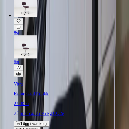
8st
8st
Vitra
Kontorsstol Rookie
2 990 kr
Spar
ca. 85-95 kg CO2e
Lägg i varukorg