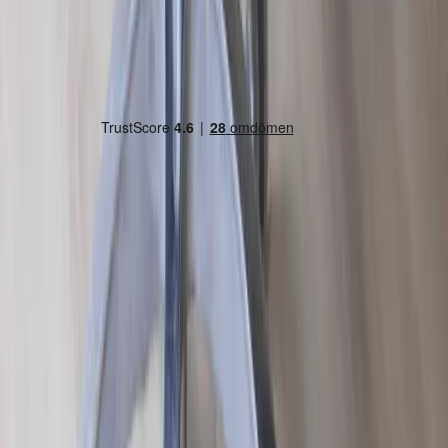
Land/region
Sweden (SEK kr)
Språk
Svenska
English