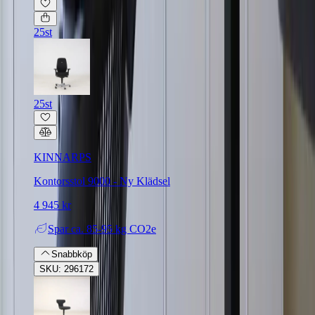
25st
25st
KINNARPS
Kontorsstol 9000 - Ny Klädsel
4 945 kr
Spar
ca. 85-95 kg CO2e
Snabbköp
SKU: 296172