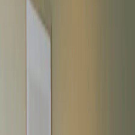
Inkommande
REA
Varumärken
Jämför