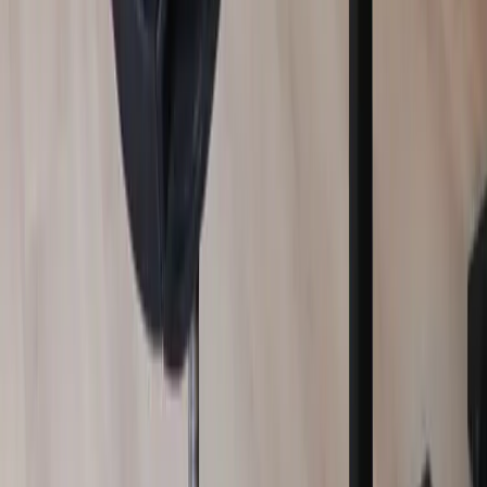
Kundservice
Logga in
Kundtjänst
Köpvillkor
Hyresvillkor
Personuppgifter
Vanliga frågor
Användarvillkor
Handla på Rafz
Produkter
Om oss
Vårt hållbarhetsarbete
Hitta hit
REA
Artiklar
Kontakta oss
Kontakta oss
Rafz Cirkulära Interiörer