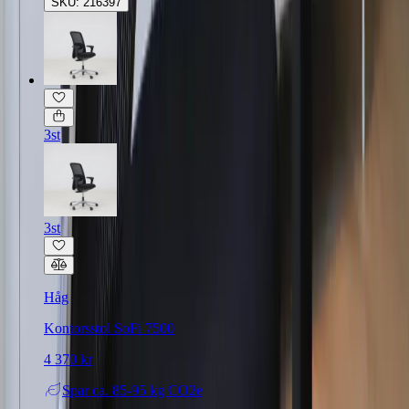
SKU: 216397
3st
3st
Håg
Kontorsstol SoFi 7500
4 370 kr
Spar
ca. 85-95 kg CO2e