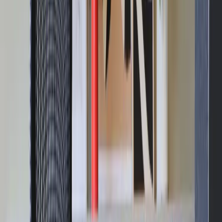
−
1
+
Lägg till i varukorg
Den här produkten sparar:
ca. 85-95 kg CO2e
Prisgaranti
Levereras till hela Sverige
3 års funktionsgaranti
Produktbeskrivning
Generation från välkända Knoll är en mångsidig kontorsstol av hög
kvalitet med ett exklusivt utförande som också är mycket
ergonomisk. Det som verkligen utmärker Generation är den härliga
Flex Back-ryggen, tillverkad av högpresterande elastomer – en typ
av polymer med gummiliknande egenskaper som gör att den kan
tänjas och återgå till sin ursprungliga form efter att trycket avlägsnas.
Flex Back-ryggen stärker upp kroppen och följer med i dina rörelser,
vilket möjliggör många olika sittpositioner. Du kan både sitta på