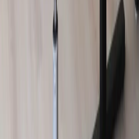
Organisationsnummer: 559075-7182
Stora Benhamra 186 97 Brottby Stockholm
Telefon: 08-800100
E-post: info@rafz.se
Sälja möbler: inkop@rafz.se
Öppettider: Vardagar 08.00 – 17.00 Lunchstängt 12.00 -
13.00