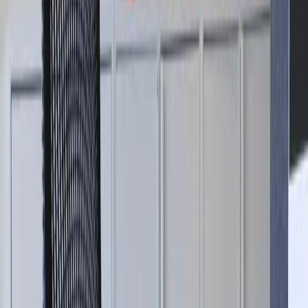
sidan och framåt eller bakåt. Den övre kanten av ryggen kan vikas
över, vilket ger ett bekvämt armstöd för sidosittande. Den kurviga
åttakantiga strukturen i ryggen möjliggör sidledsfunktion och ger
optimalt stöd för axlar och ländrygg. Flex Back-ryggstödet är
tillverkat i ett elastiskt och ventilerande material som gör att du inte
blir för varm, och det har både ett låst och ett olåst läge. Armstöden
är justerbara i höjd för att ytterligare anpassa stolen efter dina behov.
Stolen erbjuder även en flexibel sits som kan böja sig upp till 270
grader längs kanterna, utan hårda ramar eller störande reglage, vilket
skapar en oavbruten och bekväm upplevelse. Dessutom kan sitsens
djup justeras med 7,5 cm för att passa just din kropp.
Med Generation från Knoll får du en stol som inte bara ser bra ut,
utan också främjar en aktiv och produktiv arbetsdag. Oavsett om du
arbetar i ett öppet kontorslandskap eller i ett mötesrum, erbjuder
denna stol den flexibilitet och komfort som krävs för att maximera
din arbetsupplevelse.
I bildvyn visas funktionerna och du även ta en närmare titt på
Knolls
produktsida.
Specifikationer