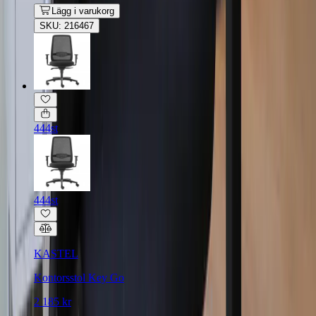
Lägg i varukorg
SKU: 216467
444st
444st
KASTEL
Kontorsstol Key Go
2 185 kr