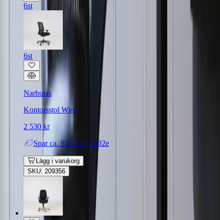
6st
6st
Narbutas
Kontorsstol Wind
2 530 kr
Spar
ca. 85-95 kg CO2e
Lägg i varukorg
SKU: 209356