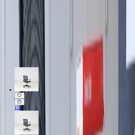
Möbelskick
: 4
Fint skick
Läs mer om skickbedömning
Relaterade produkter
12st