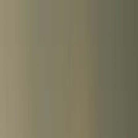
Hoppa till innehåll
Just nu: Fri Frakt på online order över 5000kr*
Sök produkter
Produkter