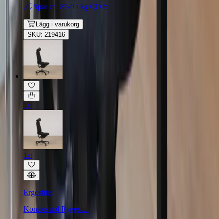
Spar
ca. 85-95 kg CO2e
Lägg i varukorg
SKU: 219416
1st
1st
Ergositter
Kontorsstol Ryggstol