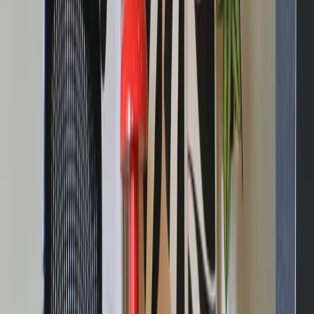
KNOLL
Kontorsstol Generation
SKU:
15756
Spara
Jämför
Köp
Hyr
5 635 kr
Hyr från
2 875 kr
exkl. moms
58 kr
/mån
27
i lager
Leverans 3-7 arbetsdagar med express leverans