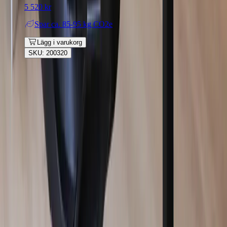
5 520 kr
Spar
ca. 85-95 kg CO2e
Lägg i varukorg
SKU: 200320
Rafz
Vi erbjuder företag och privatpersoner ett prisvärt och miljövänligt
sätt att köpa och sälja återbrukade möbler på. Med vår breda
kompetens inom logistik, design och miljö skräddarsyr vi kompletta
lösningar där vi köper och källsorterar era begagnade möbler,
inreder och behovsanpassar nya kontorslokaler och optimerar
befintliga kontorsytor.
Läs mer