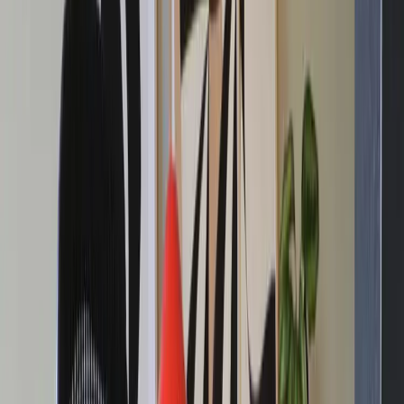
|
Företag
Privatkund
Tillbaka
Hem
/
Kontorsstol Generation