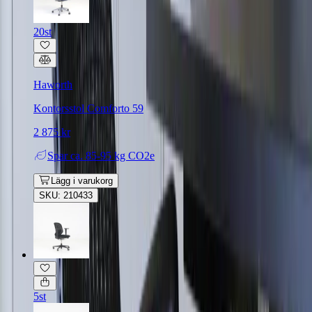
20st
Haworth
Kontorsstol Comforto 59
2 875 kr
Spar
ca. 85-95 kg CO2e
Lägg i varukorg
SKU: 210433
5st