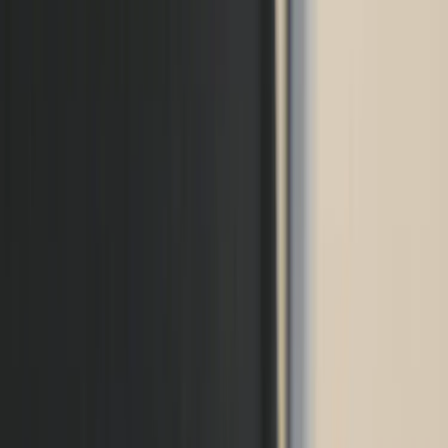
|
Företag
Privatkund
Tillbaka
Hem
/
Kontorsstol H05