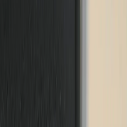
sittdjup, rygghöjd, och tiltfunktion med inställbart motstånd. Stolarna
finns i flera olika färger där utförandet kan skilja sig någorlunda. På
bilderna ser ni hur varje färg ser ut i nyans samt utförande. Tyget
mellan stolarna i svart kan ha mindre skillnader. De svarta stolarna
finns även att välja med eller utan söm på sitsen. Finns med medium
och hög patron.
Kommer med ny klädsel på armstöden och har något längre
leveranstid.
Specifikationer
Möbelskick
: 4
Fint skick
Kommentar från ansvarig möbelbesiktare:
Stolarna är i mycket fint skick. Den blåa stolen har en mindre
restaurerad skada på ca. 1 cm på baksidan av ryggstödets tyg.