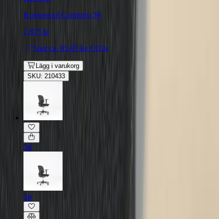
Kontorsstol Comforto 59
2 875 kr
Spar
ca. 85-95 kg CO2e
Lägg i varukorg
SKU: 210433
5st
5st