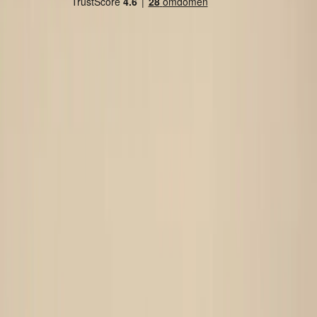
Land/region
Sweden (SEK kr)
Språk
Svenska
English