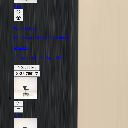
24st
KINNARPS
Kontorsstol 9000 - Ny Klädsel
4 945 kr
Spar
ca. 85-95 kg CO2e
Snabbköp
SKU: 296172
1st