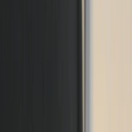
HÅG
Kontorsstol H05
SKU:
12402
Spara
(
1
)
Jämför
Färg
Svart Utan Söm
Köp
Hyr
2 530 kr
exkl. moms
Hyr från
51 kr
/mån