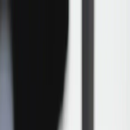
Hoppa till innehåll
Just nu: Fri Frakt på online order över 5000kr*
Sök produkter
Produkter