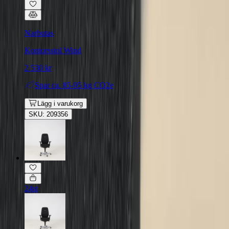
Narbutas
Kontorsstol Wind
2 530 kr
Spar
ca. 85-95 kg CO2e
Lägg i varukorg
SKU: 209356
24st