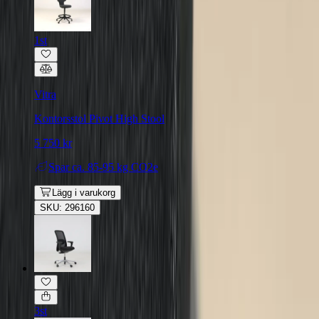
1st
Vitra
Kontorsstol Pivot High Stool
5 750 kr
Spar
ca. 85-95 kg CO2e
Lägg i varukorg
SKU: 296160
3st