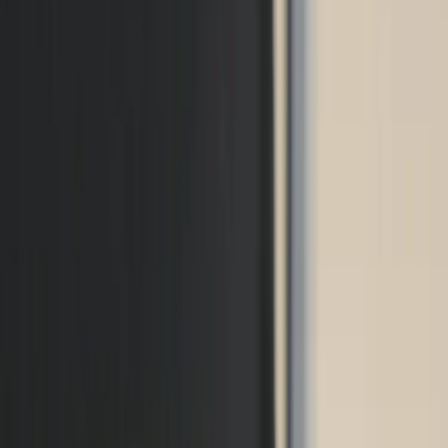
Inkommande
REA
Varumärken
Jämför