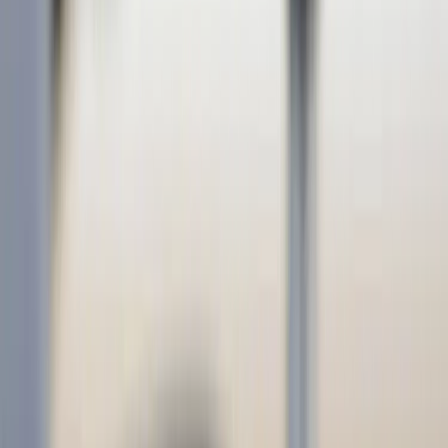
Inkommande
REA
Varumärken
Jämför