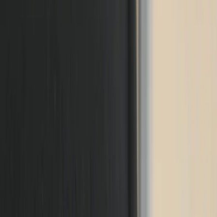
18
i lager
(
33
totalt)
Leverans 3-7 arbetsdagar med express leverans
−
1
+
Lägg till i varukorg
Den här produkten sparar:
ca. 85-95 kg CO2e
Prisgaranti
Levereras till hela Sverige
3 års funktionsgaranti
Produktbeskrivning
HÅG har designat en kontorsstol med enkla linjer och hög
bekvämlighet. Dessa stolar i olika färger som klär både sits och
ryggstöd. Alla detaljer är genomtänkta, från de svarta beklädda
armstöden som ger avlastning till axlar och armar, till fotkrysset som
har extra brett utrymme till att vila fötterna på. Inställbar sitthöjd,