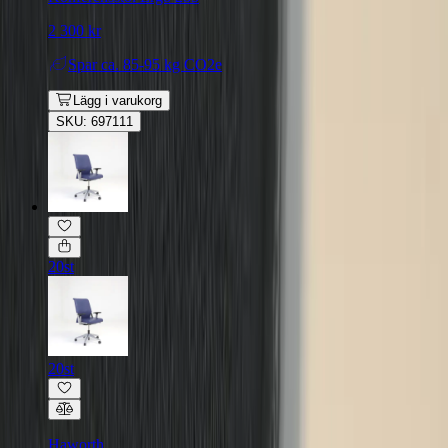
2 300 kr
Spar
ca. 85-95 kg CO2e
Lägg i varukorg
SKU: 697111
20st
20st
Haworth