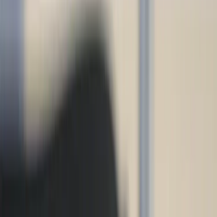
|
Företag
Privatkund
Produkter