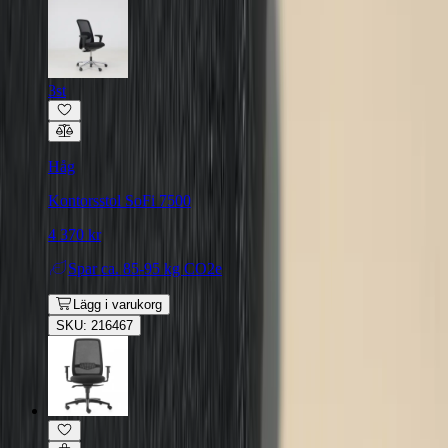
3st
Håg
Kontorsstol SoFi 7500
4 370 kr
Spar
ca. 85-95 kg CO2e
Lägg i varukorg
SKU: 216467