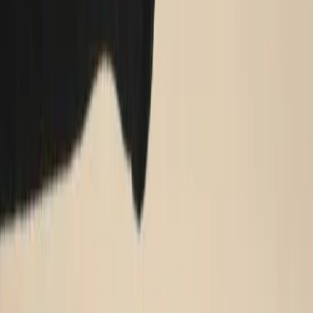
Personuppgifter
Vanliga frågor
Användarvillkor
Handla på Rafz
Produkter
Om oss
Vårt hållbarhetsarbete
Hitta hit
REA
Artiklar
Kontakta oss
Kontakta oss
Rafz Cirkulära Interiörer
Organisationsnummer: 559075-7182
Stora Benhamra 186 97 Brottby Stockholm
Telefon: 08-800100
E-post: info@rafz.se
Sälja möbler: inkop@rafz.se
Öppettider: Vardagar 08.00 – 17.00 Lunchstängt 12.00 -
13.00