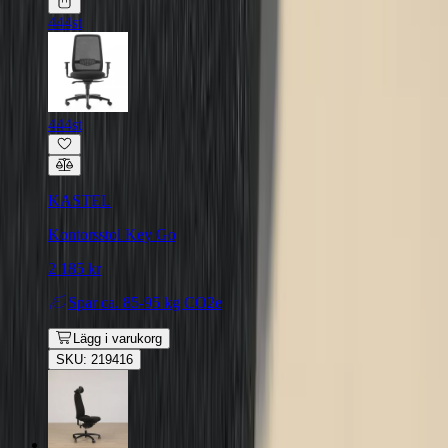
444st
444st
KASTEL
Kontorsstol Key Go
2 185 kr
Spar
ca. 85-95 kg CO2e
Lägg i varukorg
SKU: 219416