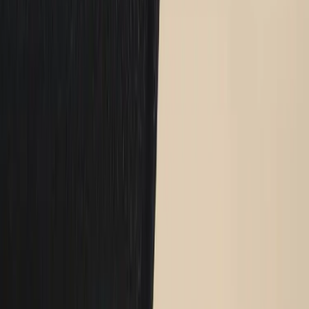
Rafz
Vi erbjuder företag och privatpersoner ett prisvärt och miljövänligt
sätt att köpa och sälja återbrukade möbler på. Med vår breda
kompetens inom logistik, design och miljö skräddarsyr vi kompletta
lösningar där vi köper och källsorterar era begagnade möbler,
inreder och behovsanpassar nya kontorslokaler och optimerar
befintliga kontorsytor.
Läs mer
Kundservice
Logga in
Kundtjänst
Köpvillkor
Hyresvillkor