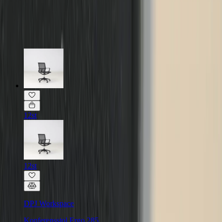
Läs mer om skickbedömning
Relaterade produkter
12st
12st
DPJ Workspace
Konferensstol Ergo 285