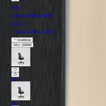
Vitra
Kontorsstol Medapal Mesh
2 875 kr
Spar
ca. 85-95 kg CO2e
Snabbköp
SKU: 209080
4st
4st