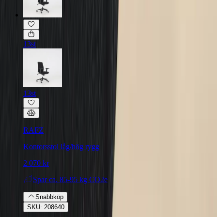
13st
13st
RAFZ
Kontorsstol låg/hög rygg
2 070 kr
Spar
ca. 85-95 kg CO2e
Snabbköp
SKU: 208640