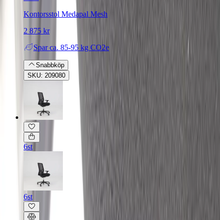
Kontorsstol Medapal Mesh
2 875 kr
Spar
ca. 85-95 kg CO2e
Snabbköp
SKU: 209080
6st
6st