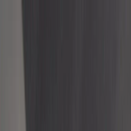
Hoppa till innehåll
Just nu: Fri Frakt på online order över 5000kr*
Sök produkter
Produkter