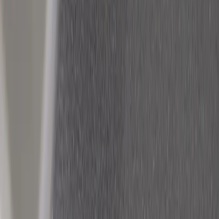
Brizley
Kontorsstol Relax
SKU:
213577
Spara
Jämför
Egenskaper
Utan nackstöd
Köp
Hyr
2 875 kr
exkl. moms
Hyr från
58 kr
/mån