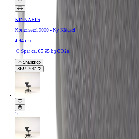
KINNARPS
Kontorsstol 9000 - Ny Klädsel
4 945 kr
Spar
ca. 85-95 kg CO2e
Snabbköp
SKU: 296172
1st