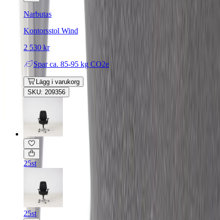
Narbutas
Kontorsstol Wind
2 530 kr
Spar
ca. 85-95 kg CO2e
Lägg i varukorg
SKU: 209356
25st
25st