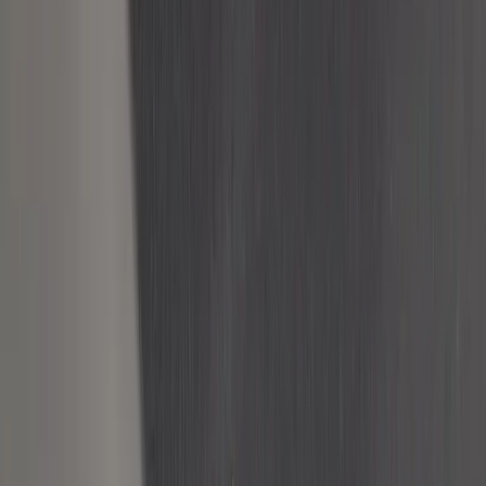
Inkommande
REA
Varumärken
Jämför