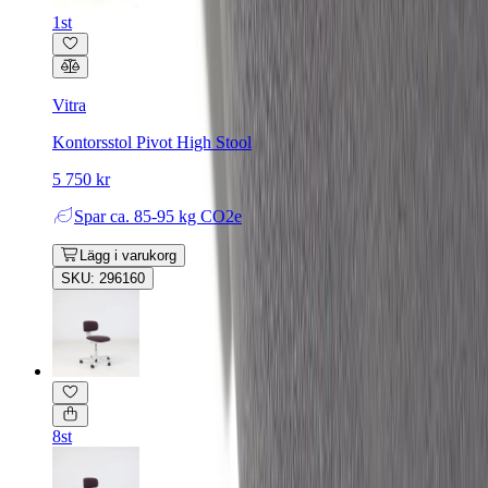
1st
Vitra
Kontorsstol Pivot High Stool
5 750 kr
Spar
ca. 85-95 kg CO2e
Lägg i varukorg
SKU: 296160
8st