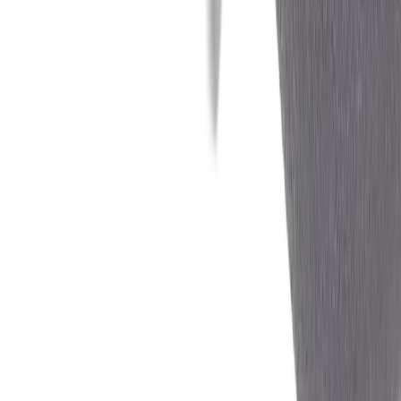
Användarvillkor
Handla på Rafz
Produkter
Om oss
Vårt hållbarhetsarbete
Hitta hit
REA
Artiklar
Kontakta oss
Kontakta oss
Rafz Cirkulära Interiörer
Organisationsnummer: 559075-7182
Stora Benhamra 186 97 Brottby Stockholm
Telefon: 08-800100
E-post: info@rafz.se
Sälja möbler: inkop@rafz.se
Öppettider: Vardagar 08.00 – 17.00 Lunchstängt 12.00 -
13.00