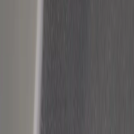
Inkommande
REA
Varumärken
Jämför