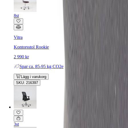
8st
Vitra
Kontorsstol Rookie
2 990 kr
Spar
ca. 85-95 kg CO2e
Lägg i varukorg
SKU: 216397
3st