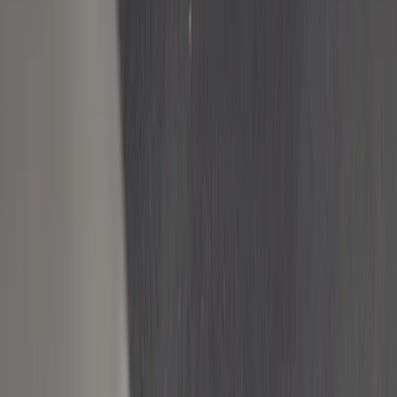
|
Företag
Privatkund
Produkter