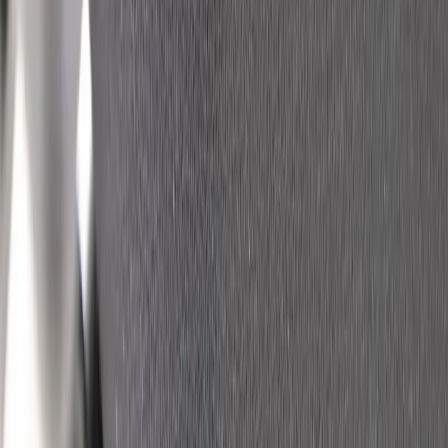
Stolen är klädd i svart, vilket ger den ett stilrent och professionellt
utseende som passar in i alla kontorsmiljöer. Den är tillverkad av
högkvalitativa material som säkerställer hållbarhet och långvarig
användning, vilket gör den till ett utmärkt val för både hemmakontor
och företagsmiljöer.
Kontorsstol Relax har en sitthöjd som kan justeras mellan 46 och 59
cm, vilket gör det enkelt att anpassa stolen efter olika
skrivbordshöjder och användarpreferenser. Sittbredden och sittdjupet
är båda 47 cm, vilket ger gott om utrymme för bekvämt sittande.
Specifikationer
Möbelskick
: 4
Fint skick
Typ:
Begagnad
Läs mer om skickbedömning