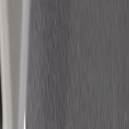
1
i lager
(
3
totalt)
(få kvar)
Leverans 3-7 arbetsdagar med express leverans
−
1
+
Lägg till i varukorg
Den här produkten sparar:
ca. 85-95 kg CO2e
Prisgaranti
Levereras till hela Sverige
3 års funktionsgaranti
Produktbeskrivning
Kontorsstol Relax från Brizley är en ergonomisk kontorsstol
designad för att ge optimal komfort under långa arbetsdagar. Med
sina justerbara funktioner och robusta konstruktion erbjuder denna
stol en perfekt balans mellan funktionalitet och stil.