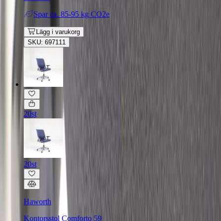
Spar
ca. 85-95 kg CO2e
Lägg i varukorg
SKU: 697111
20st
20st
Haworth
Kontorsstol Comforto 59