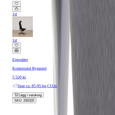
1st
1st
Ergositter
Kontorsstol Ryggstol
5 520 kr
Spar
ca. 85-95 kg CO2e
Lägg i varukorg
SKU: 200320