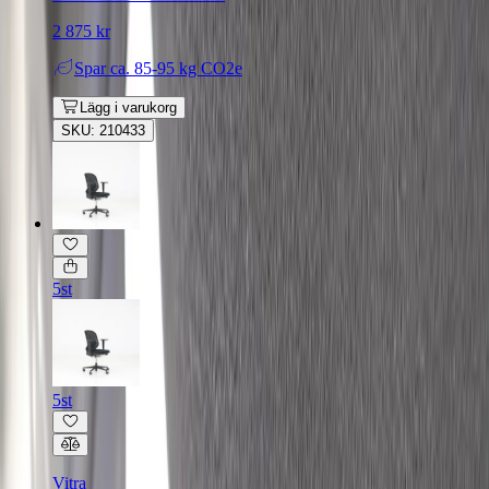
2 875 kr
Spar
ca. 85-95 kg CO2e
Lägg i varukorg
SKU: 210433
5st
5st
Vitra