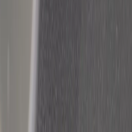
|
Företag
Privatkund
Tillbaka
Hem
/
Kontorsstol Relax