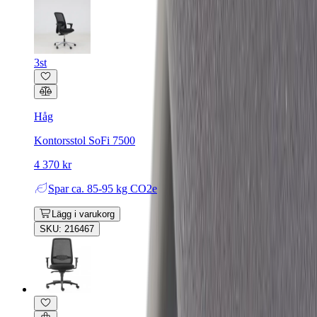
3st
Håg
Kontorsstol SoFi 7500
4 370 kr
Spar
ca. 85-95 kg CO2e
Lägg i varukorg
SKU: 216467