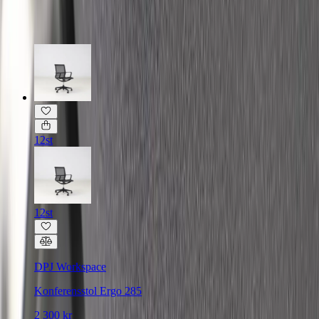
Relaterade produkter
12st
12st
DPJ Workspace
Konferensstol Ergo 285
2 300 kr