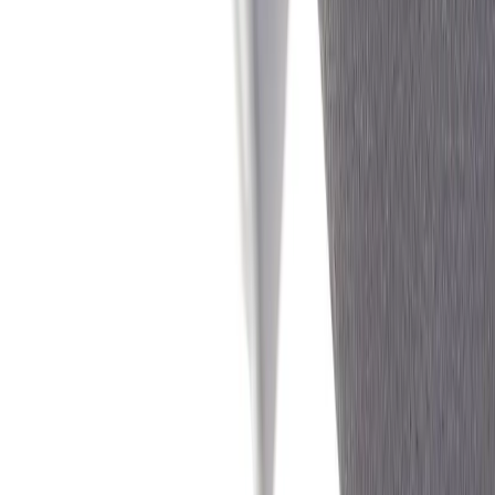
Rafz
Vi erbjuder företag och privatpersoner ett prisvärt och miljövänligt
sätt att köpa och sälja återbrukade möbler på. Med vår breda
kompetens inom logistik, design och miljö skräddarsyr vi kompletta
lösningar där vi köper och källsorterar era begagnade möbler,
inreder och behovsanpassar nya kontorslokaler och optimerar
befintliga kontorsytor.
Läs mer
Kundservice
Logga in
Kundtjänst
Köpvillkor
Hyresvillkor
Personuppgifter
Vanliga frågor