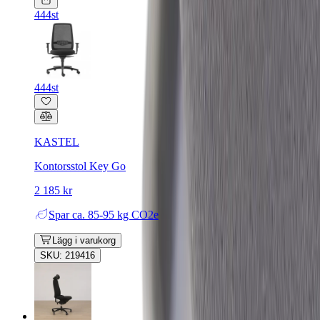
444st
444st
KASTEL
Kontorsstol Key Go
2 185 kr
Spar
ca. 85-95 kg CO2e
Lägg i varukorg
SKU: 219416