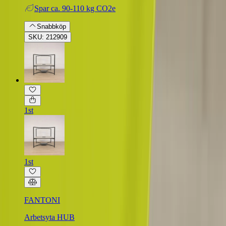
Spar
ca. 90-110 kg CO2e
Snabbköp
SKU: 212909
1st
1st
FANTONI
Arbetsyta HUB