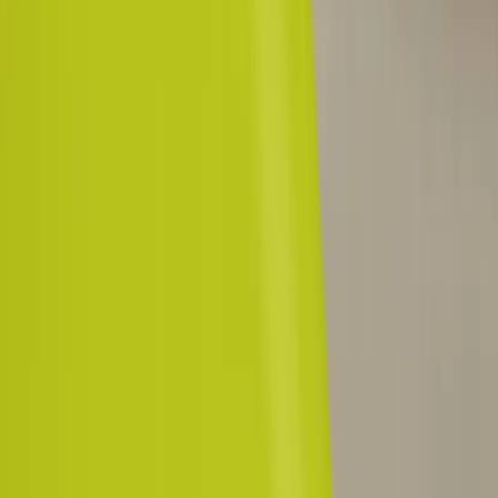
3
i lager
(
8
totalt)
(få kvar)
Leverans 3-7 arbetsdagar med express leverans
−
1
+
Lägg till i varukorg
Den här produkten sparar:
ca. 100 kg CO2e
Prisgaranti
Levereras till hela Sverige
3 års funktionsgaranti
Godkänd enligt Möbelfakta eller motsvarande
Produktbeskrivning
Laptopbord Nes från Vitra är ett funktionellt bord designat av Jasper
Morrison som har samarbetat med Vitra sedan 1989. Bordet är
utformat för att möjliggöra arbete vid alla typer av soffor, fåtöljer,