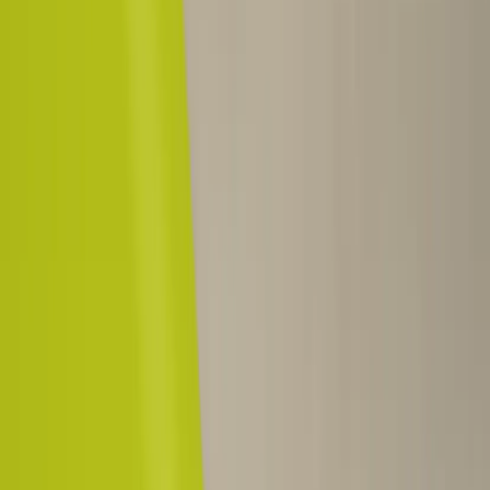
|
Företag
Privatkund
Produkter