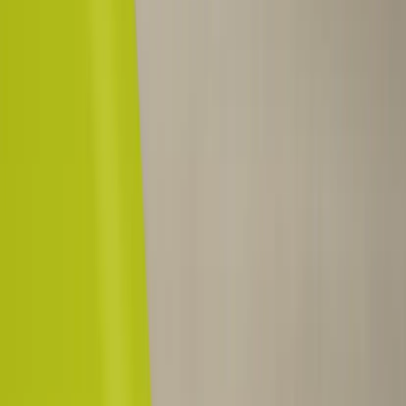
Inkommande
REA
Varumärken
Jämför