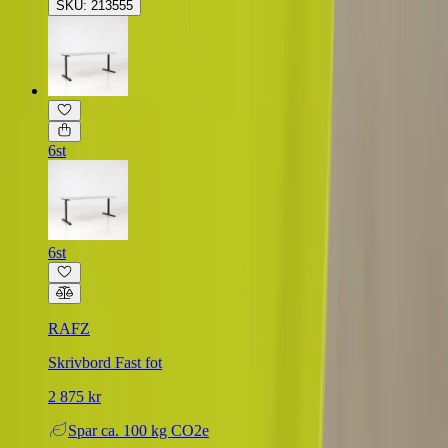
SKU: 213555
6st
6st
RAFZ
Skrivbord Fast fot
2 875 kr
Spar
ca. 100 kg CO2e