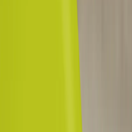
VITRA
Laptopbord Nes
SKU:
104364
Spara
Jämför
Färg
Svart
Köp
Hyr
3 795 kr
exkl. moms
Hyr från
76 kr
/mån