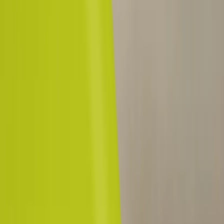
Inkommande
REA
Varumärken
Jämför