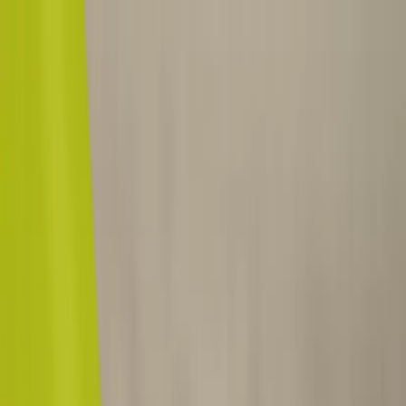
Hoppa till innehåll
Just nu: Fri Frakt på online order över 5000kr*
Sök produkter
Produkter