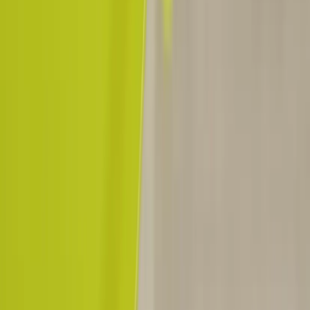
Hitta hit
REA
Artiklar
Kontakta oss
Kontakta oss
Rafz Cirkulära Interiörer
Organisationsnummer: 559075-7182
Stora Benhamra 186 97 Brottby Stockholm
Telefon: 08-800100
E-post: info@rafz.se
Sälja möbler: inkop@rafz.se
Öppettider: Vardagar 08.00 – 17.00 Lunchstängt 12.00 -
13.00