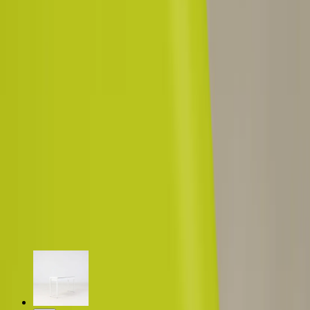
bord eller andra möbler, tack vare den justerbara vinkeln på
bordsskivan och den anpassningsbara höjden.
Specifikationer
Möbelskick
: 4
Fint skick
Typ:
Begagnad
Läs mer om skickbedömning
Relaterade produkter