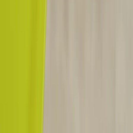
Sweden (SEK kr)
Språk
Svenska
English
©
2023-2026
Rafz
.
Alla rättigheter förbehållna.
Vi använder cookies
Vi använder cookies för att förbättra din upplevelse, analysera trafik