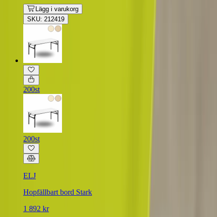
Lägg i varukorg
SKU: 212419
200st
200st
ELJ
Hopfällbart bord Stark
1 892 kr