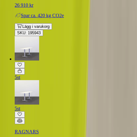
26 910 kr
Spar
ca. 420 kg CO2e
Lägg i varukorg
SKU: 195943
5st
5st
RAGNARS