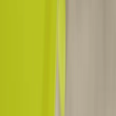
Vi erbjuder företag och privatpersoner ett prisvärt och miljövänligt
sätt att köpa och sälja återbrukade möbler på. Med vår breda
kompetens inom logistik, design och miljö skräddarsyr vi kompletta
lösningar där vi köper och källsorterar era begagnade möbler,
inreder och behovsanpassar nya kontorslokaler och optimerar
befintliga kontorsytor.
Läs mer
Kundservice
Logga in
Kundtjänst
Köpvillkor
Hyresvillkor
Personuppgifter
Vanliga frågor
Användarvillkor
Handla på Rafz
Produkter
Om oss
Vårt hållbarhetsarbete