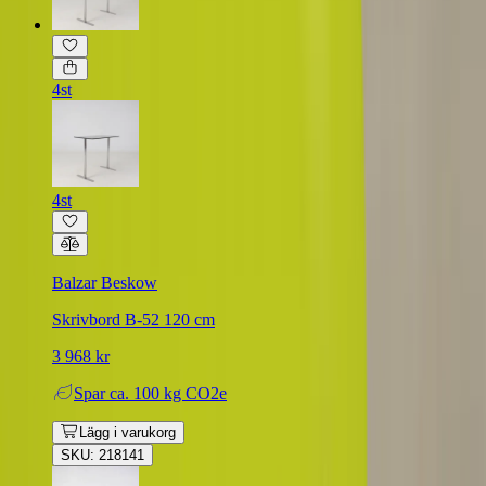
4st
4st
Balzar Beskow
Skrivbord B-52 120 cm
3 968 kr
Spar
ca. 100 kg CO2e
Lägg i varukorg
SKU: 218141