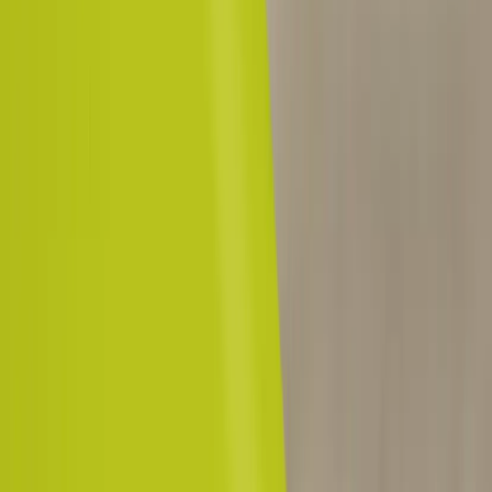
|
Företag
Privatkund
Tillbaka
Hem
/
Laptopbord Nes