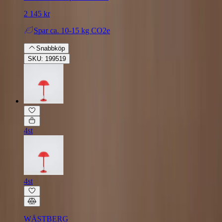
2 145 kr
Spar
ca. 10-15 kg CO2e
Snabbköp
SKU: 199519
4st
4st
WÄSTBERG