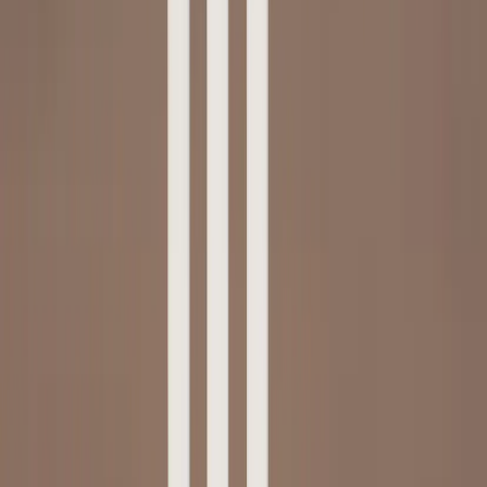
|
Företag
Privatkund
Produkter