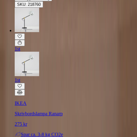
SKU: 218760
1st
1st
IKEA
Skrivbordslampa Ranarp
275 kr
Spar
ca. 3-8 kg CO2e