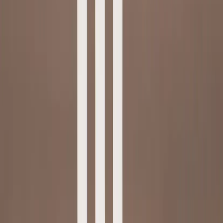
Inkommande
REA
Varumärken
Jämför