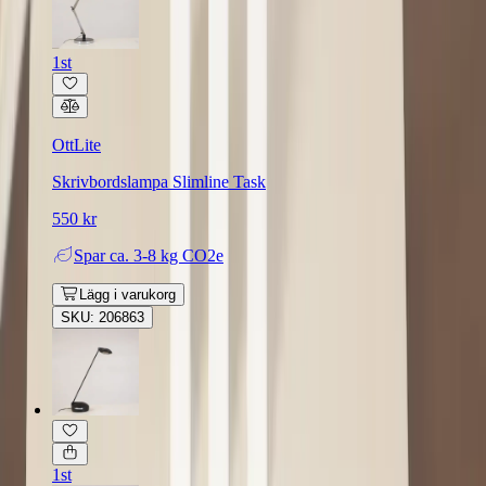
1st
OttLite
Skrivbordslampa Slimline Task
550 kr
Spar
ca. 3-8 kg CO2e
Lägg i varukorg
SKU: 206863
1st