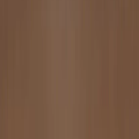
Artiklar
Kontakta oss
Kontakta oss
Rafz Cirkulära Interiörer
Organisationsnummer: 559075-7182
Stora Benhamra 186 97 Brottby Stockholm
Telefon: 08-800100
E-post: info@rafz.se
Sälja möbler: inkop@rafz.se
Öppettider: Vardagar 08.00 – 17.00 Lunchstängt 12.00 -
13.00