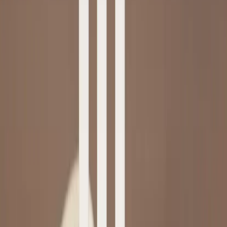
Star Trading
Ljusstake Månglans
SKU:
206011
Spara
Jämför
Köp
Hyr
1 320 kr
exkl. moms
Hyr från
26 kr
/mån
10
i lager
Leverans 3-7 arbetsdagar med express leverans