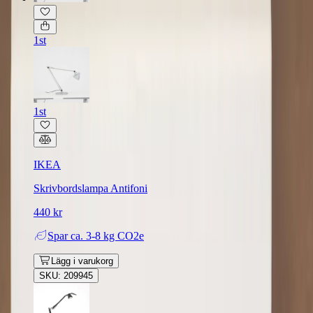
1st
1st
IKEA
Skrivbordslampa Antifoni
440 kr
Spar
ca. 3-8 kg CO2e
Lägg i varukorg
SKU: 209945