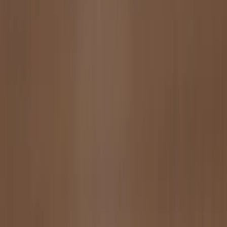
sätt att köpa och sälja återbrukade möbler på. Med vår breda
kompetens inom logistik, design och miljö skräddarsyr vi kompletta
lösningar där vi köper och källsorterar era begagnade möbler,
inreder och behovsanpassar nya kontorslokaler och optimerar
befintliga kontorsytor.
Läs mer
Kundservice
Logga in
Kundtjänst
Köpvillkor
Hyresvillkor
Personuppgifter
Vanliga frågor
Användarvillkor
Handla på Rafz
Produkter
Om oss
Vårt hållbarhetsarbete
Hitta hit
REA