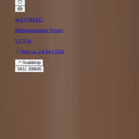
WÄSTBERG
Skrivbordslampa Nendo
5 170 kr
Spar
ca. 3-8 kg CO2e
Snabbköp
SKU: 208645
Rafz
Vi erbjuder företag och privatpersoner ett prisvärt och miljövänligt