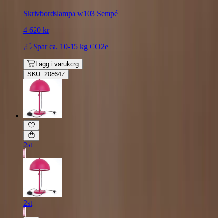
Skrivbordslampa w103 Sempé
4 620 kr
Spar
ca. 10-15 kg CO2e
Lägg i varukorg
SKU: 208647
2st
2st