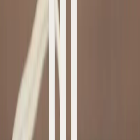
−
1
+
Lägg till i varukorg
Den här produkten sparar:
ca. 3-8 kg CO2e
Prisgaranti
Levereras till hela Sverige
3 års funktionsgaranti
Produktbeskrivning
Ljusstake Månglans är en stilren bordslampa från Star Trading som
kombinerar stil och funktionalitet. Med sin vita färg och moderna
design passar den perfekt in i alla typer av inredningar, från det
minimalistiska till det mer traditionella. Denna ljusstake är inte bara
en källa till ljus, utan också en stilfull inredningsdetalj under julen
som förhöjer atmosfären i ditt hem och kontor.
Specifikationer