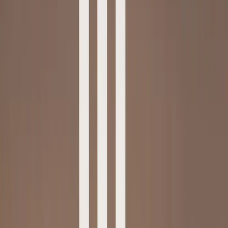
|
Företag
Privatkund
Tillbaka
Hem
/
Ljusstake Månglans