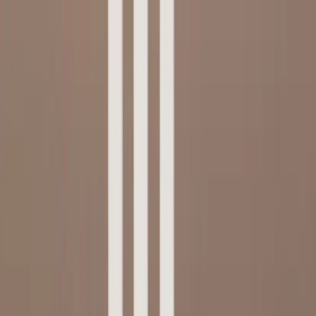
Hoppa till innehåll
Just nu: Fri Frakt på online order över 5000kr*
Sök produkter
Produkter