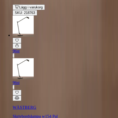
Lägg i varukorg
SKU: 218763
96st
96st
WÄSTBERG
Skrivbordslampa w154 Pal