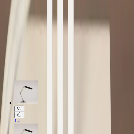
Möbelskick
: 4
Fint skick
Typ:
Begagnad
Läs mer om skickbedömning
Relaterade produkter
1st