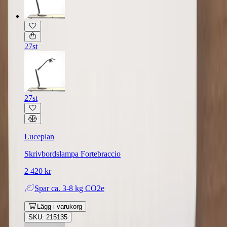
27st
27st
Luceplan
Skrivbordslampa Fortebraccio
2 420 kr
Spar
ca. 3-8 kg CO2e
Lägg i varukorg
SKU: 215135