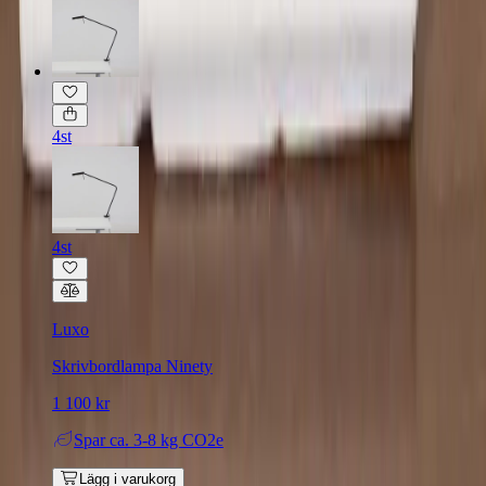
4st
4st
Luxo
Skrivbordlampa Ninety
1 100 kr
Spar
ca. 3-8 kg CO2e
Lägg i varukorg