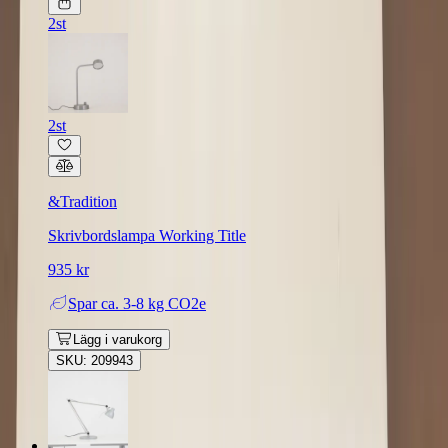
2st
2st
&Tradition
Skrivbordslampa Working Title
935 kr
Spar
ca. 3-8 kg CO2e
Lägg i varukorg
SKU: 209943