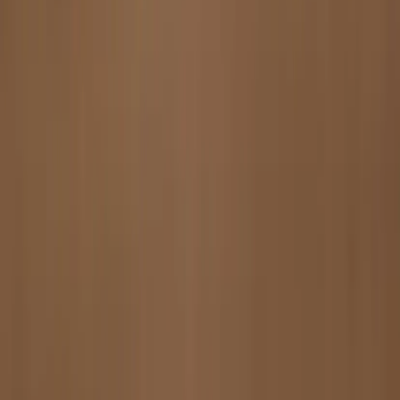
Språk
Svenska
English
©
2023-2026
Rafz
.
Alla rättigheter förbehållna.
Vi använder cookies
Vi använder cookies för att förbättra din upplevelse, analysera trafik
och visa relevanta annonser. Du kan välja vilka kategorier du
godkänner.
Läs vår personuppgiftspolicy.