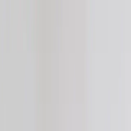
Hoppa till innehåll
Just nu: Fri Frakt på online order över 5000kr*
Sök produkter
Produkter