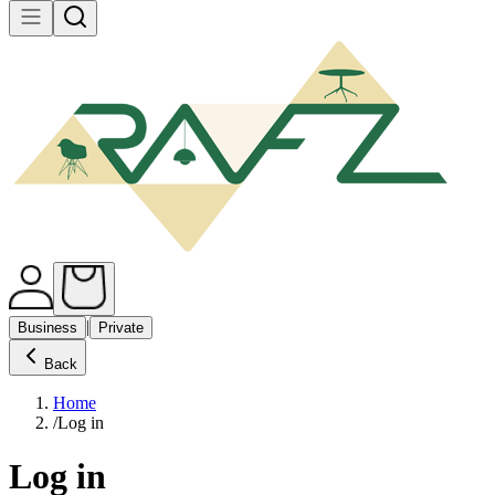
|
Business
Private
Back
Home
/
Log in
Log in