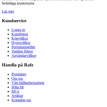
befintliga kontorsytor.
Läs mer
Kundservice
Logga in
Kundtjänst
Köpvillkor
Hyresvillkor
Personuppgifter
Vanliga frågor
Användarvillkor
Handla på Rafz
Produkter
Om oss
Vårt hållbarhetsarbete
Hitta hit
REA
Artiklar
Kontakta oss