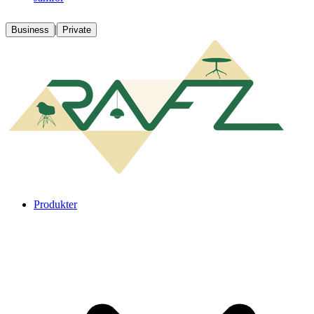
|
Business
Private
Produkter