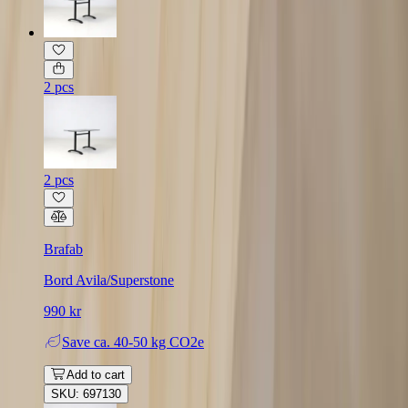
2 pcs
2 pcs
Brafab
Bord Avila/Superstone
990 kr
Save
ca. 40-50 kg CO2e
Add to cart
SKU: 697130