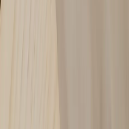
|
Business
Private
Produkter