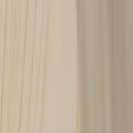
|
Business
Private
Back
Home
/
Avlastningsbord med förvaring