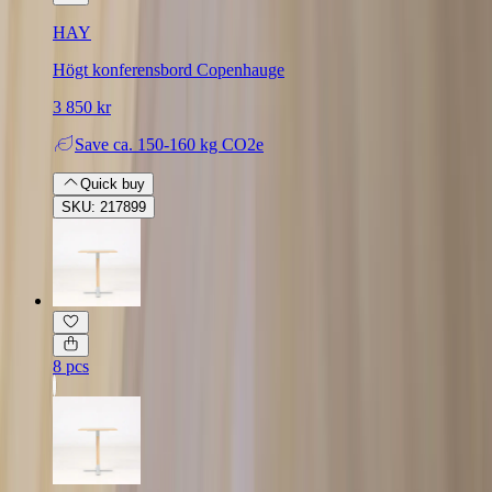
HAY
Högt konferensbord Copenhauge
3 850 kr
Save
ca. 150-160 kg CO2e
Quick buy
SKU: 217899
8 pcs