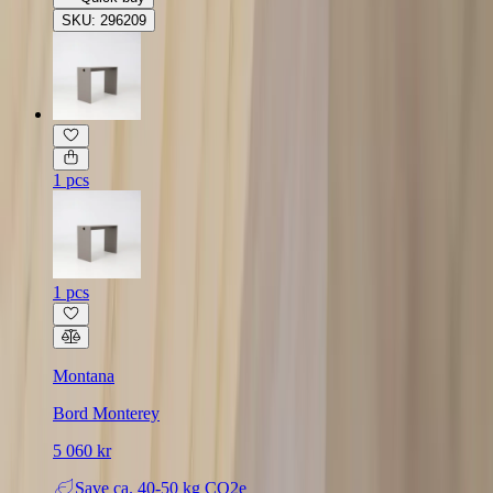
SKU: 296209
1 pcs
1 pcs
Montana
Bord Monterey
5 060 kr
Save
ca. 40-50 kg CO2e