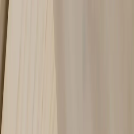
Inkommande
REA
Varumärken
Jämför