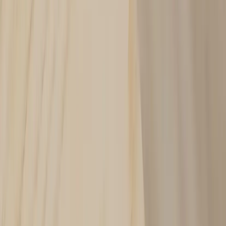
RAFZ
Avlastningsbord med förvaring
SKU:
199853
Spara
Jämför
Buy
Rent
3 080 kr
exkl. moms
Rent from
62 kr
/mo
1
i lager
(få kvar)
Leverans 3-7 arbetsdagar med express leverans