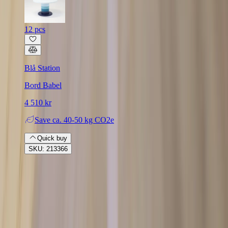
12 pcs
Blå Station
Bord Babel
4 510 kr
Save
ca. 40-50 kg CO2e
Quick buy
SKU: 213366