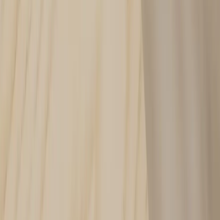
−
1
+
Add to cart
Den här produkten sparar:
ca. 40-50 kg CO2e
Prisgaranti
Levereras till hela Sverige
3 års funktionsgaranti
Produktbeskrivning
Avlastningsbord med förvaring är en stilren och funktionell möbel
som passar perfekt för både kontor och hem. Med sina generösa
mått på 160 cm i bredd, 35 cm i djup och 59 cm i höjd erbjuder detta
bord gott om plats för förvaring och avlastning. Den träfärgade ytan
ger en naturlig och varm känsla som enkelt smälter in i olika
inredningsstilar.
Detta avlastningsbord är idealiskt för att organisera och förvara
diverse föremål, vilket gör det till ett praktiskt val för både
arbetsplatser och hemmiljöer. Dess mångsidighet gör det möjligt att