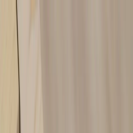
Skip to content
Just nu: Fri Frakt på online order över 5000kr*
Search products
Produkter