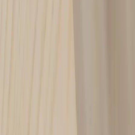
Inkommande
REA
Varumärken
Jämför