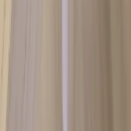
Om oss
Vårt hållbarhetsarbete
Hitta hit
REA
Artiklar
Kontakta oss
Kontakta oss
Rafz Cirkulära Interiörer
Organisationsnummer: 559075-7182
Stora Benhamra 186 97 Brottby Stockholm
Telefon: 08-800100
E-post: info@rafz.se
Sälja möbler: inkop@rafz.se
Öppettider: Vardagar 08.00 – 17.00 Lunchstängt 12.00 -
13.00