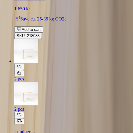
1 650 kr
Save
ca. 25-35 kg CO2e
Add to cart
SKU: 218088
2 pcs
2 pcs
Lundbergs