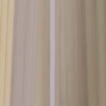
Rafz
Vi erbjuder företag och privatpersoner ett prisvärt och miljövänligt
sätt att köpa och sälja återbrukade möbler på. Med vår breda
kompetens inom logistik, design och miljö skräddarsyr vi kompletta
lösningar där vi köper och källsorterar era begagnade möbler,
inreder och behovsanpassar nya kontorslokaler och optimerar
befintliga kontorsytor.
Läs mer
Kundservice
Logga in
Kundtjänst
Köpvillkor
Hyresvillkor
Personuppgifter
Vanliga frågor
Användarvillkor
Handla på Rafz
Produkter