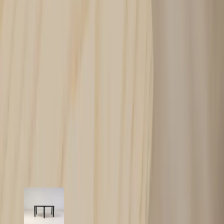
använda det som en bänk, en plats för dekorativa föremål eller som
en praktisk förvaringslösning i hallen eller mötesrummet.
Specifikationer
Möbelskick
: 4
Fint skick
Typ:
Begagnad
Läs mer om skickbedömning
Relaterade produkter