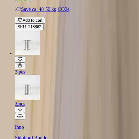
Save
ca. 40-50 kg CO2e
Add to cart
SKU: 218862
3 pcs
3 pcs
Inno
Sidobord Bondo