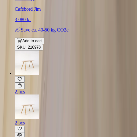
Cafébord Jim
3 080 kr
Save
ca. 40-50 kg CO2e
Add to cart
SKU: 216978
2 pcs
2 pcs