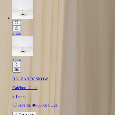
3 pcs
3 pcs
BALZAR BESKOW
Cafébord Unite
3 190 kr
Save
ca. 40-50 kg CO2e
Quick buy