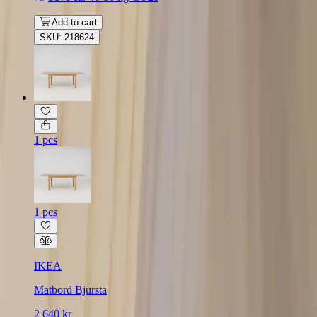
Add to cart
SKU: 218624
1 pcs
1 pcs
IKEA
Matbord Bjursta
2 640 kr