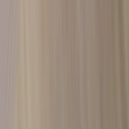
Country/region
Sweden (SEK kr)
Language
Svenska
English
©
2023-2026
Rafz
.
All rights reserved.
We use cookies