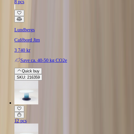
8 pcs
Lundbergs
Cafébord Jim
3 740 kr
Save
ca. 40-50 kg CO2e
Quick buy
SKU: 216359
12 pcs