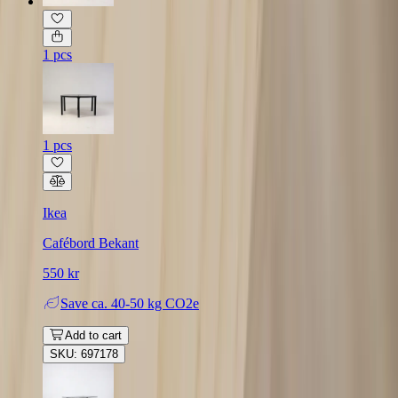
1 pcs
1 pcs
Ikea
Cafébord Bekant
550 kr
Save
ca. 40-50 kg CO2e
Add to cart
SKU: 697178