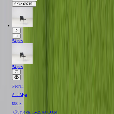
SKU: 697151
54 pcs
54 pcs
Pedrali
Stol Mya
990 kr
Save
ca. 15-25 kg CO2e