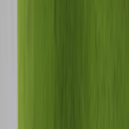
Inkommande
REA
Varumärken
Jämför