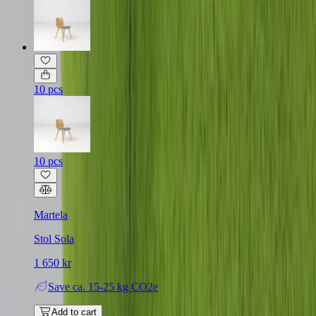
10 pcs
10 pcs
Martela
Stol Sola
1 650 kr
Save
ca. 15-25 kg CO2e
Add to cart