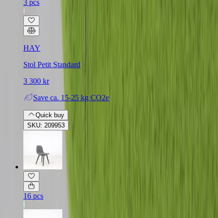
3 pcs
HAY
Stol Petit Standard
3 300 kr
Save
ca. 15-25 kg CO2e
Quick buy
SKU: 209953
16 pcs