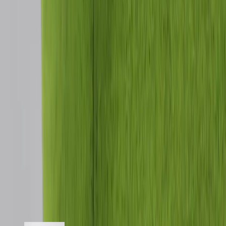
Den gröna klädseln tillför en livfull och stilren karaktär samtidigt
som stolens organiska former ger hög sittkomfort och ett inbjudande
uttryck. De lätt utställda benen i svart metall bidrar med ett luftigt
och minimalistiskt intryck som går hand i hand med den
skandinaviska designestetiken.
Specifikationer
Möbelskick
: 4
Fint skick
Typ:
Begagnad
Läs mer om skickbedömning
Relaterade produkter