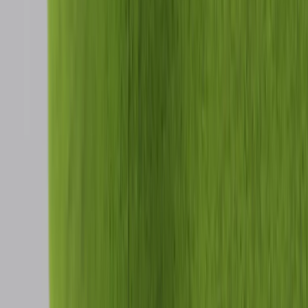
Inkommande
REA
Varumärken
Jämför