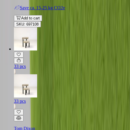
Save
ca. 15-25 kg CO2e
Add to cart
SKU: 697108
33 pcs
33 pcs
Tom Dixon