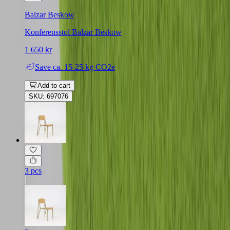
Balzar Beskow
Konferensstol Balzar Beskow
1 650 kr
Save
ca. 15-25 kg CO2e
Add to cart
SKU: 697076
3 pcs