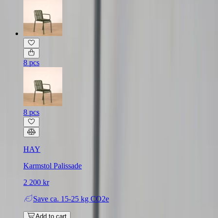
8 pcs
8 pcs
HAY
Karmstol Palissade
2 200 kr
Save
ca. 15-25 kg CO2e
Add to cart