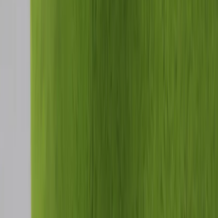
|
Business
Private
Produkter