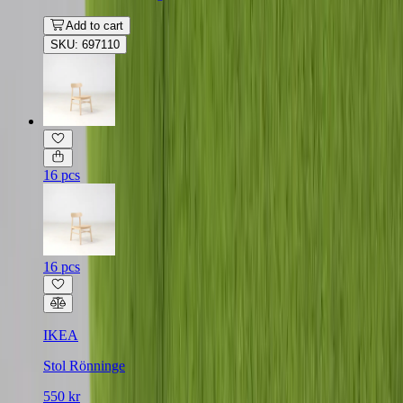
Add to cart
SKU: 697110
16 pcs
16 pcs
IKEA
Stol Rönninge
550 kr