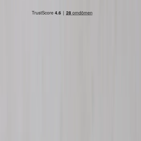
Country/region
Sweden (SEK kr)
Language
Svenska
English