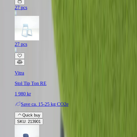
27 pcs
27 pcs
Vitra
Stol Tip Ton RE
1 980 kr
Save
ca. 15-25 kg CO2e
Quick buy
SKU: 213901