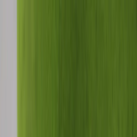
Skip to content
Just nu: Fri Frakt på online order över 5000kr*
Search products
Produkter