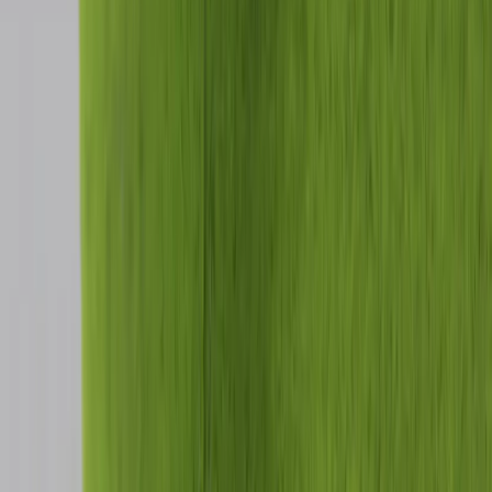
|
Business
Private
Back
Home
/
Matstol Bat Dining Chair