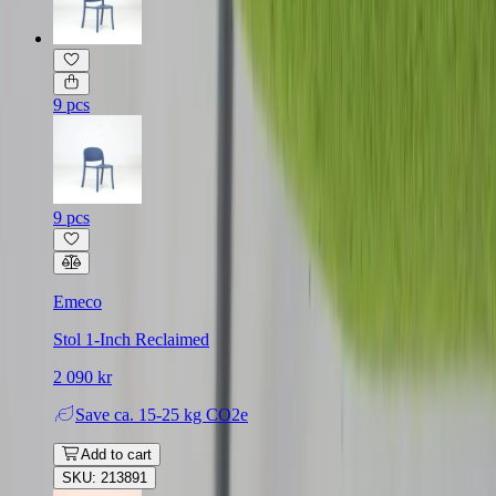
9 pcs
9 pcs
Emeco
Stol 1-Inch Reclaimed
2 090 kr
Save
ca. 15-25 kg CO2e
Add to cart
SKU: 213891