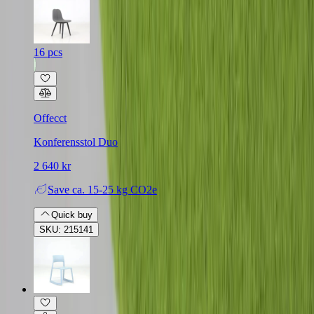
16 pcs
Offecct
Konferensstol Duo
2 640 kr
Save
ca. 15-25 kg CO2e
Quick buy
SKU: 215141