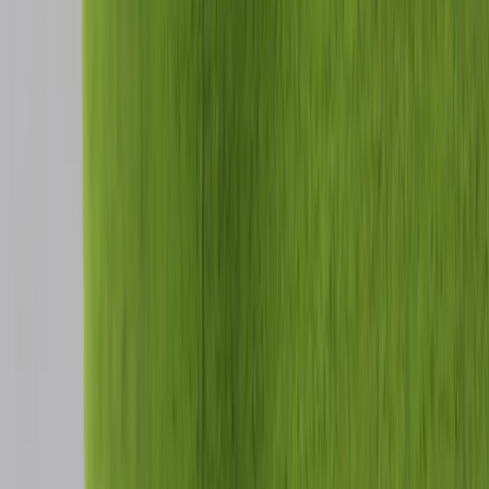
Gubi
Matstol Bat Dining Chair
SKU:
216457
Spara
Jämför
Färg
Röd
Buy
Rent
3 080 kr
exkl. moms
Rent from
62 kr
/mo