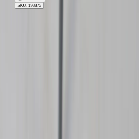
SKU: 198873
Rafz
Vi erbjuder företag och privatpersoner ett prisvärt och miljövänligt
sätt att köpa och sälja återbrukade möbler på. Med vår breda
kompetens inom logistik, design och miljö skräddarsyr vi kompletta
lösningar där vi köper och källsorterar era begagnade möbler,
inreder och behovsanpassar nya kontorslokaler och optimerar
befintliga kontorsytor.
Läs mer
Kundservice
Logga in
Kundtjänst