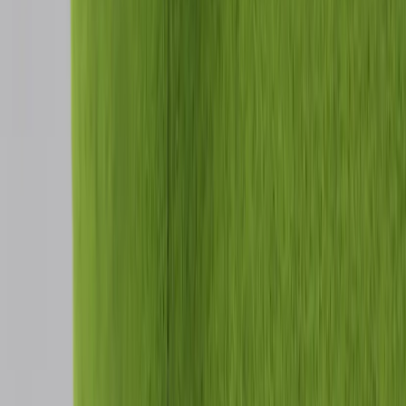
1
i lager
(
4
totalt)
(få kvar)
Leverans 3-7 arbetsdagar med express leverans
−
1
+
Add to cart
Den här produkten sparar:
ca. 15-25 kg CO2e
Prisgaranti
Levereras till hela Sverige
3 års funktionsgaranti
Produktbeskrivning
Matstol Bat Dining Chair från Gubi är en stilren och omslutande stol
där komfort och exklusiv design möts i ett modernt uttryck. Den
mjukt formade sitsen tillsammans med metallbenen skapar en
sofistikerad siluett som passar perfekt i restauranger, mötesrum,
loungeytor och moderna hemmiljöer.