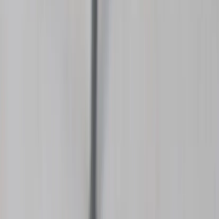
Köpvillkor
Hyresvillkor
Personuppgifter
Vanliga frågor
Användarvillkor
Handla på Rafz
Produkter
Om oss
Vårt hållbarhetsarbete
Hitta hit
REA
Artiklar
Kontakta oss
Kontakta oss
Rafz Cirkulära Interiörer
Organisationsnummer: 559075-7182
Stora Benhamra 186 97 Brottby Stockholm
Telefon: 08-800100
E-post: info@rafz.se
Sälja möbler: inkop@rafz.se