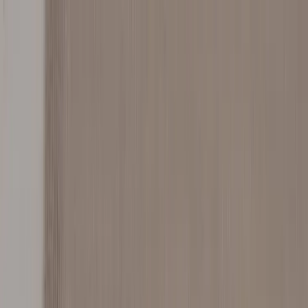
Skip to content
Just nu: Fri Frakt på online order över 5000kr*
Search products
Produkter