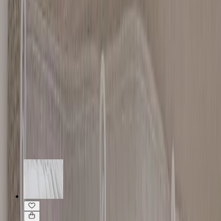
Specifikationer
Möbelskick
: 4
Fint skick
Typ:
Begagnad
Läs mer om skickbedömning
Relaterade produkter