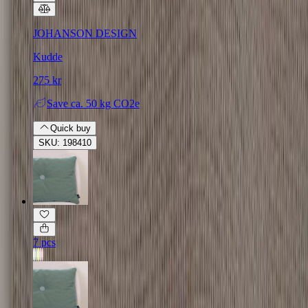
JOHANSON DESIGN
Kudde
275 kr
Save
ca. 50 kg CO2e
Quick buy
SKU: 198410
7 pcs