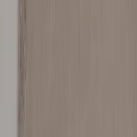
Inkommande
REA
Varumärken
Jämför