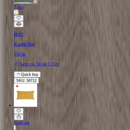
7 pcs
HAY
Kudde Dot
550 kr
Save
ca. 50 kg CO2e
Quick buy
SKU: 34712
Sold out