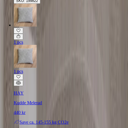
SKU: 199822
1 pcs
1 pcs
HAY
Kudde Melerad
440 kr
Save
ca. 145-155 kg CO2e