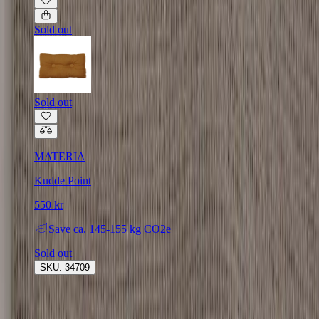
Sold out
Sold out
MATERIA
Kudde Point
550 kr
Save
ca. 145-155 kg CO2e
Sold out
SKU: 34709