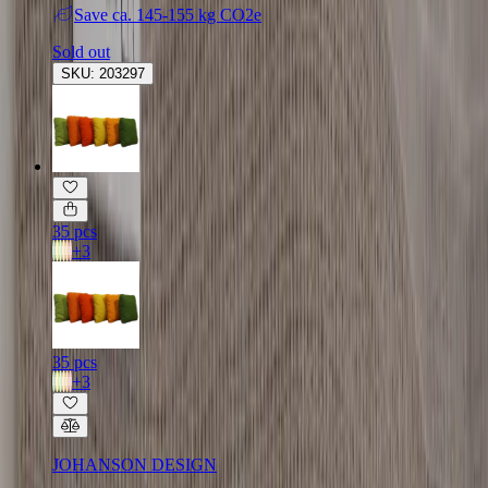
Save
ca. 145-155 kg CO2e
Sold out
SKU: 203297
35 pcs
+
3
35 pcs
+
3
JOHANSON DESIGN