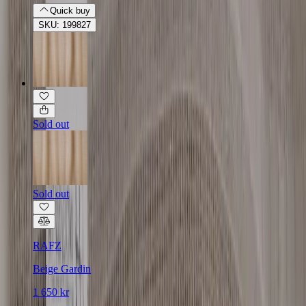
Quick buy
SKU: 199827
Sold out
Sold out
RAFZ
Beige Gardin
1 650 kr