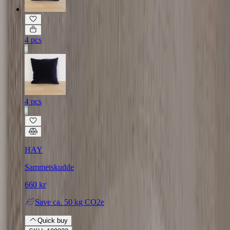
4 pcs
4 pcs
HAY
Sammetskudde
660 kr
Save
ca. 50 kg CO2e
Quick buy