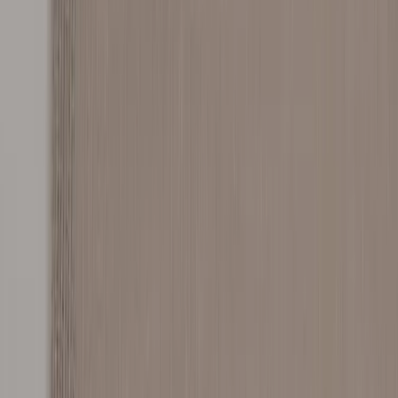
|
Business
Private
Produkter