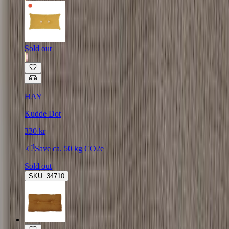
Sold out
HAY
Kudde Dot
330 kr
Save
ca. 50 kg CO2e
Sold out
SKU: 34710