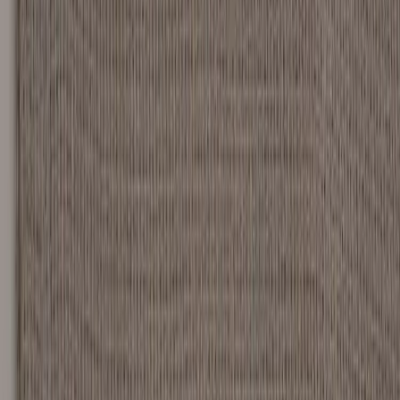
Country/region
Sweden (SEK kr)
Language
Svenska
English
©
2023-2026
Rafz
.
All rights reserved.