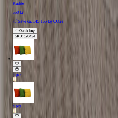
Kudde
550 kr
Save
ca. 145-155 kg CO2e
Quick buy
SKU: 198424
4 pcs
4 pcs