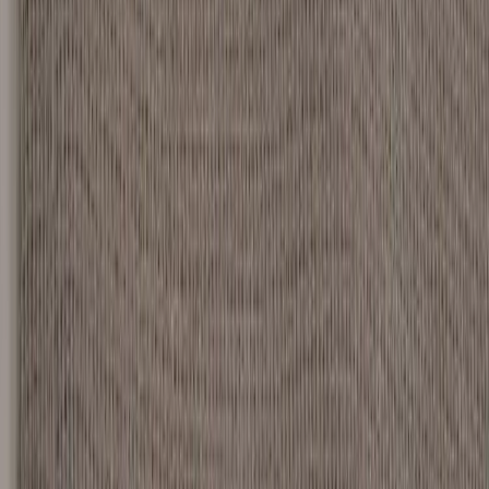
Handla på Rafz
Produkter
Om oss
Vårt hållbarhetsarbete
Hitta hit
REA
Artiklar
Kontakta oss
Kontakta oss
Rafz Cirkulära Interiörer
Organisationsnummer: 559075-7182
Stora Benhamra 186 97 Brottby Stockholm
Telefon: 08-800100
E-post: info@rafz.se
Sälja möbler: inkop@rafz.se
Öppettider: Vardagar 08.00 – 17.00 Lunchstängt 12.00 -
13.00