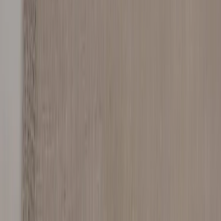
MY WINDOW
Beige Gardin
SKU:
216118
Spara
Jämför
Buy
Rent
1 320 kr
exkl. moms
Rent from
26 kr
/mo
3
i lager
(få kvar)
Leverans 3-7 arbetsdagar med express leverans