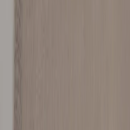
|
Business
Private
Back
Home
/
Beige Gardin