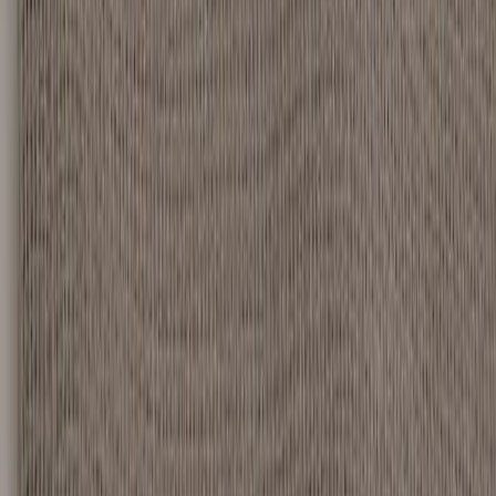
Rafz
Vi erbjuder företag och privatpersoner ett prisvärt och miljövänligt
sätt att köpa och sälja återbrukade möbler på. Med vår breda
kompetens inom logistik, design och miljö skräddarsyr vi kompletta
lösningar där vi köper och källsorterar era begagnade möbler,
inreder och behovsanpassar nya kontorslokaler och optimerar
befintliga kontorsytor.
Läs mer
Kundservice
Logga in
Kundtjänst
Köpvillkor
Hyresvillkor
Personuppgifter
Vanliga frågor
Användarvillkor