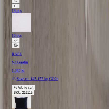
16 pcs
16 pcs
RAFZ
Vit Gardin
1 045 kr
Save
ca. 145-155 kg CO2e
Add to cart
SKU: 216112