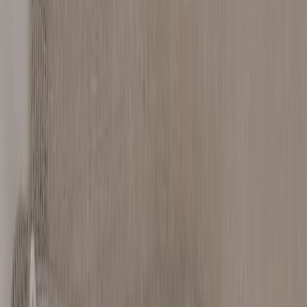
−
1
+
Add to cart
Den här produkten sparar:
ca. 145-155 kg CO2e
Prisgaranti
Levereras till hela Sverige
3 års funktionsgaranti
Produktbeskrivning
Beige Gardin från My Window kombinerar ett stilrent uttryck med
hög funktionalitet och passar perfekt i både hem och offentliga
miljöer. Den mjuka, texturerade väven i en varm beige ton skapar ett
lugnt och harmoniskt intryck samtidigt som den bidrar till en
ombonad och stilren atmosfär i rummet. Gardinen är tillverkad med
fokus på kvalitet och noggrant utvalda material, där strukturen i
tyget ger ett levande och exklusivt uttryck. Den generösa storleken
gör den särskilt lämpad för större fönsterpartier eller glasväggar, där
den både ramar in rummet och skapar ett behagligt ljusinsläpp.