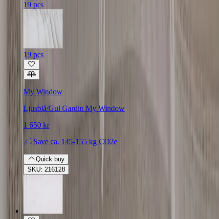
19 pcs
19 pcs
My Window
Ljusblå/Gul Gardin My Window
1 650 kr
Save
ca. 145-155 kg CO2e
Quick buy
SKU: 216128