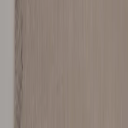
Inkommande
REA
Varumärken
Jämför