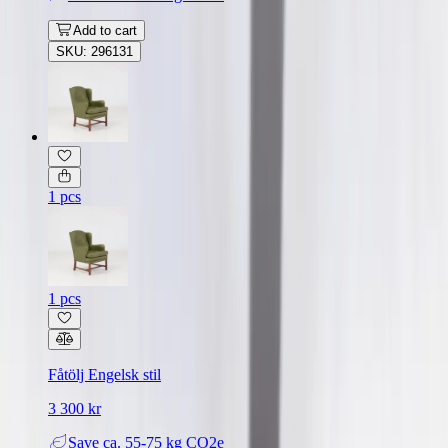
Add to cart
SKU: 296131
1 pcs
1 pcs
Fåtölj Engelsk stil
3 300 kr
Save
ca. 55-75 kg CO2e