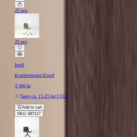
25 pcs
25 pcs
Inoff
Konferensstol Knuff
3 300 kr
Save
ca. 15-25 kg CO2e
Add to cart
SKU: 697117