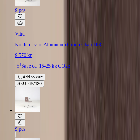
9 pcs
Vitra
Konferensstol Aluminium Group Chair 108
9 570 kr
Save
ca. 15-25 kg CO2e
Add to cart
SKU: 697120
9 pcs