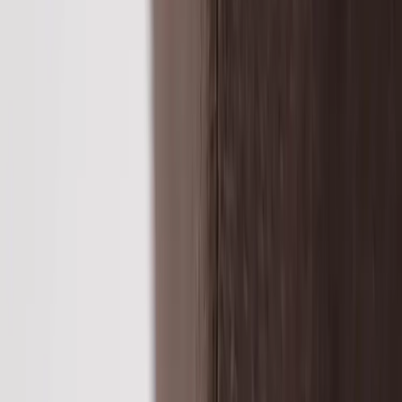
|
Business
Private
Produkter