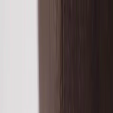
Skip to content
Just nu: Fri Frakt på online order över 5000kr*
Search products
Produkter