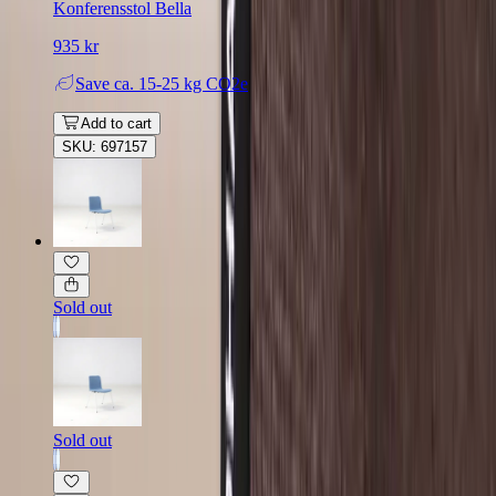
Konferensstol Bella
935 kr
Save
ca. 15-25 kg CO2e
Add to cart
SKU: 697157
Sold out
Sold out