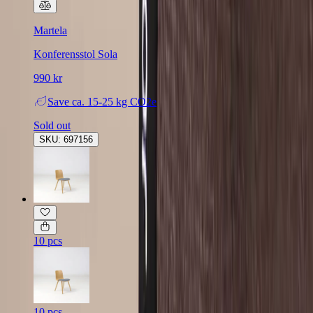
Martela
Konferensstol Sola
990 kr
Save
ca. 15-25 kg CO2e
Sold out
SKU: 697156
10 pcs
10 pcs