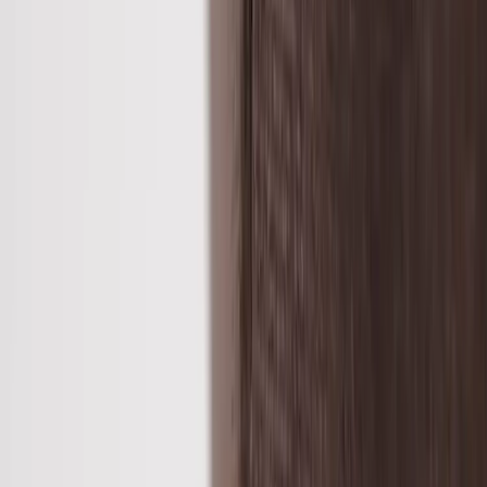
vadderade för att tillsammans med det ergonomiskt utformade
sittskalet leverera en oöverträffad sittkomfort. Detta utförande i en
varm och inbjudande mullvadsgrå kulör på tyget, tillsammans med
pelarfot på 5-kryssfot i svart. Stolen är också snurrbar.
Nypris från ca 7000 kr exkl. moms.
Specifikationer
Möbelskick
: 4
Fint skick
Kommentar från ansvarig möbelbesiktare:
Produkten är i mycket fint skick där visst bruksslitage kan
förekomma. Detta påverkar inte produktens kvalitet eller hållbarhet.
Läs mer om skickbedömning
Relaterade produkter