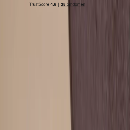
Country/region
Sweden (SEK kr)
Language
Svenska
English