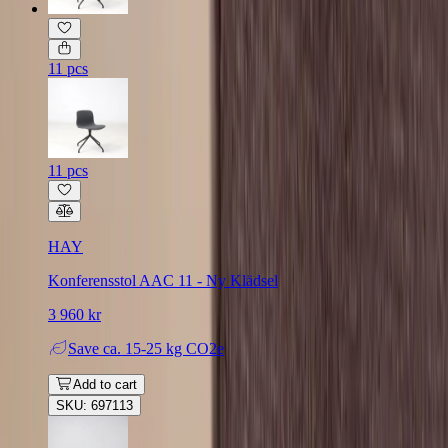
11 pcs
11 pcs
HAY
Konferensstol AAC 11 - Ny Klädsel
3 960 kr
Save
ca. 15-25 kg CO2e
Add to cart
SKU: 697113