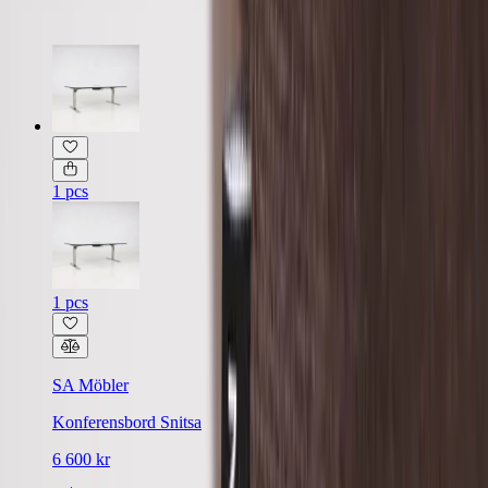
1 pcs
1 pcs
SA Möbler
Konferensbord Snitsa
6 600 kr