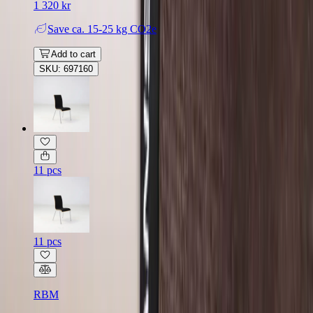
1 320 kr
Save
ca. 15-25 kg CO2e
Add to cart
SKU: 697160
11 pcs
11 pcs
RBM