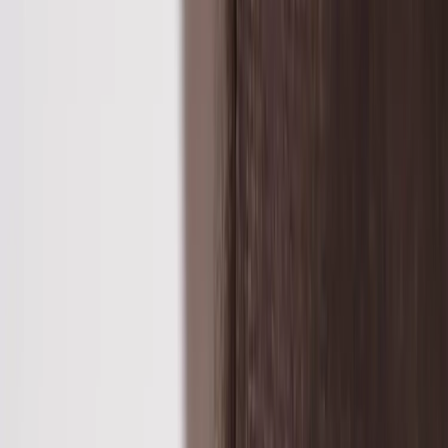
|
Business
Private
Back
Home
/
Konferensstol Haddoc Oyster