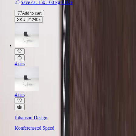
Save
ca. 150-160 kg CO2e
Add to cart
SKU: 212407
4 pcs
4 pcs
Johanson Design
Konferensstol Speed