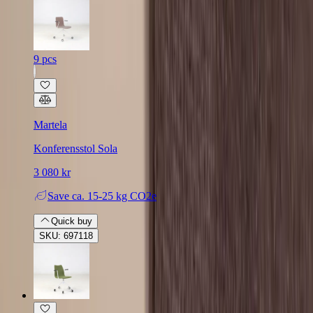
9 pcs
Martela
Konferensstol Sola
3 080 kr
Save
ca. 15-25 kg CO2e
Quick buy
SKU: 697118