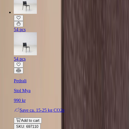
54 pcs
54 pcs
Pedrali
Stol Mya
990 kr
Save
ca. 15-25 kg CO2e
Add to cart
SKU: 697110