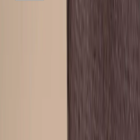
Rafz
Vi erbjuder företag och privatpersoner ett prisvärt och miljövänligt
sätt att köpa och sälja återbrukade möbler på. Med vår breda
kompetens inom logistik, design och miljö skräddarsyr vi kompletta
lösningar där vi köper och källsorterar era begagnade möbler,
inreder och behovsanpassar nya kontorslokaler och optimerar
befintliga kontorsytor.
Läs mer
Kundservice
Logga in
Kundtjänst
Köpvillkor