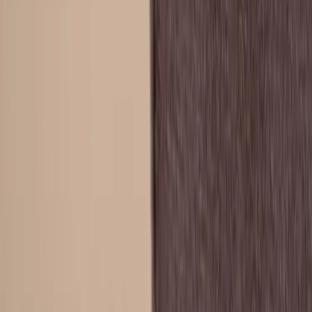
Hyresvillkor
Personuppgifter
Vanliga frågor
Användarvillkor
Handla på Rafz
Produkter
Om oss
Vårt hållbarhetsarbete
Hitta hit
REA
Artiklar
Kontakta oss
Kontakta oss
Rafz Cirkulära Interiörer
Organisationsnummer: 559075-7182
Stora Benhamra 186 97 Brottby Stockholm
Telefon: 08-800100
E-post: info@rafz.se
Sälja möbler: inkop@rafz.se
Öppettider: Vardagar 08.00 – 17.00 Lunchstängt 12.00 -