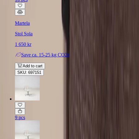
Martela
Stol Sola
1 650 kr
Save
ca. 15-25 kg CO2e
Add to cart
SKU: 697151
9 pcs