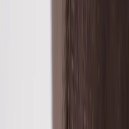
Inkommande
REA
Varumärken
Jämför