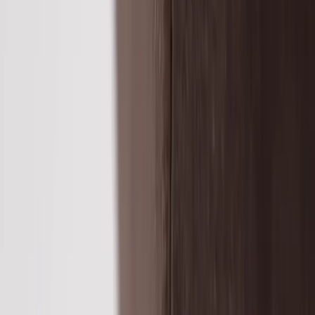
Inkommande
REA
Varumärken
Jämför