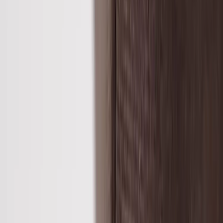
−
1
+
Add to cart
Den här produkten sparar:
ca. 15-25 kg CO2e
Prisgaranti
Levereras till hela Sverige
3 års funktionsgaranti
Godkänd enligt Möbelfakta eller motsvarande
Produktbeskrivning
Låt Haddoc Oyster få ta plats i konferensrummet. En stol där
huvudfokuset varit komfort och ergonomi, i kombination med ett
starkt åtagande för elegans och en känsla av lyx, vilket du tydligt
kommer att uppleva.
Stolen har fått samma karaktäristiska uttryck som fåtöljen i samma
serie, med linjer och omfamnande ben som skapar en distinkt
kontrast till den mjuka klädseln. Både ryggstöd och sits är generöst