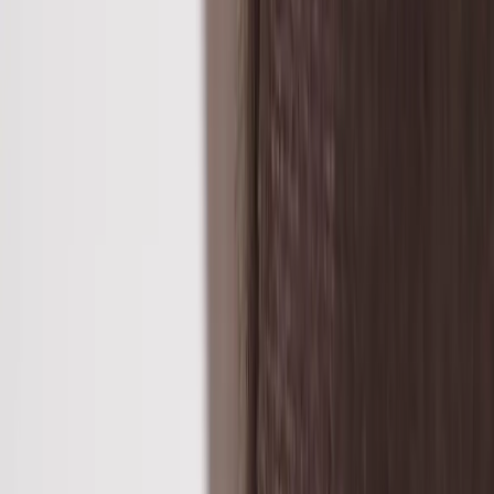
JOHANSON DESIGN
Konferensstol Haddoc Oyster
SKU:
40484
Spara
Jämför
Buy
Rent
4 070 kr
exkl. moms
Rent from
81 kr
/mo
3
i lager
(få kvar)
Leverans 3-7 arbetsdagar med express leverans