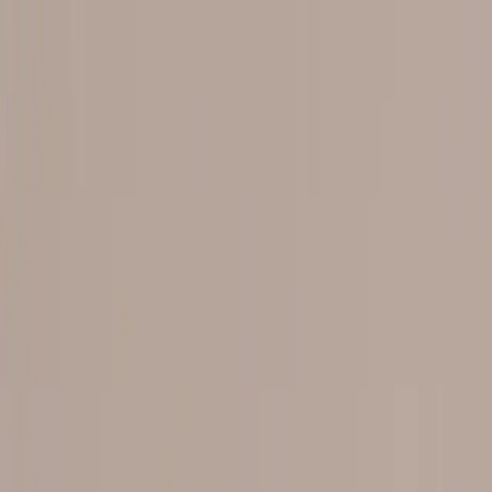
Skip to content
Just nu: Fri Frakt på online order över 5000kr*
Search products
Produkter