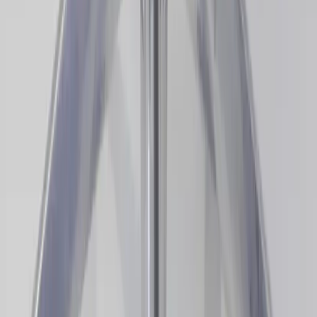
Okamura
Kontorsstol Baron
SKU:
209188
Spara
Jämför
Buy
Rent
2 645 kr
exkl. moms
Rent from
53 kr
/mo
3
i lager
(få kvar)
Leverans 3-7 arbetsdagar med express leverans