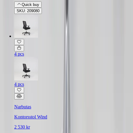
Quick buy
SKU: 209080
4 pcs
4 pcs
Narbutas
Kontorsstol Wind
2 530 kr