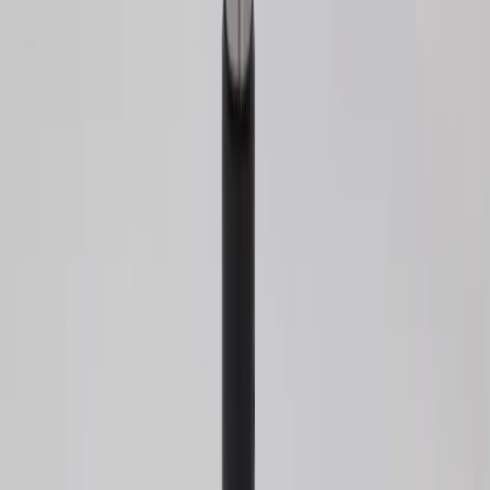
|
Business
Private
Produkter