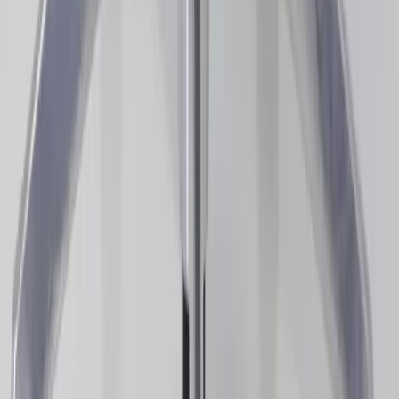
−
1
+
Add to cart
Den här produkten sparar:
ca. 85-95 kg CO2e
Prisgaranti
Levereras till hela Sverige
3 års funktionsgaranti
Produktbeskrivning
Kontorsstol Baron från Okamura är en ergonomisk kontorsstol
designad för att förbättra din arbetsmiljö. Med en justerbar sitthöjd
från 44 till 57 cm kan du enkelt anpassa stolen efter dina behov,
vilket gör den idealisk för långa arbetsdagar. Stolens svarta mesh-tyg
ger ett stilrent och professionellt intryck som passar i de flesta
kontorsmiljöer.
Denna kontorsstol har en sittbredd på 50 cm och ett sittdjup på 46
cm, vilket ger gott om utrymme för komfort och rörelsefrihet.
Okamura har fokuserat på ergonomi och komfort, vilket gör Baron