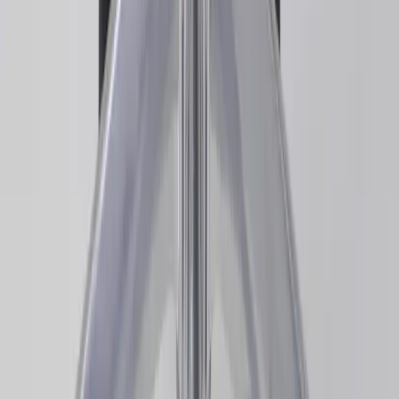
|
Business
Private
Back
Home
/
Kontorsstol Baron