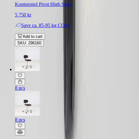
Kontorsstol Pivot High Stool
5 750 kr
Save
ca. 85-95 kg CO2e
Add to cart
SKU: 296160
8 pcs
8 pcs