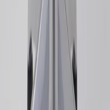
Inkommande
REA
Varumärken
Jämför