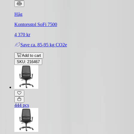
Håg
Kontorsstol SoFi 7500
4 370 kr
Save
ca. 85-95 kg CO2e
Add to cart
SKU: 216467
444 pcs