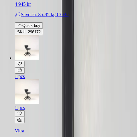
4 945 kr
Save
ca. 85-95 kg CO2e
Quick buy
SKU: 296172
1 pcs
1 pcs
Vitra