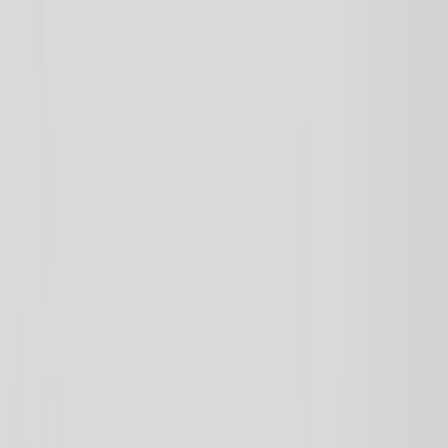
Vårt hållbarhetsarbete
Hitta hit
REA
Artiklar
Kontakta oss
Kontakta oss
Rafz Cirkulära Interiörer
Organisationsnummer: 559075-7182
Stora Benhamra 186 97 Brottby Stockholm
Telefon: 08-800100
E-post: info@rafz.se
Sälja möbler: inkop@rafz.se
Öppettider: Vardagar 08.00 – 17.00 Lunchstängt 12.00 -
13.00