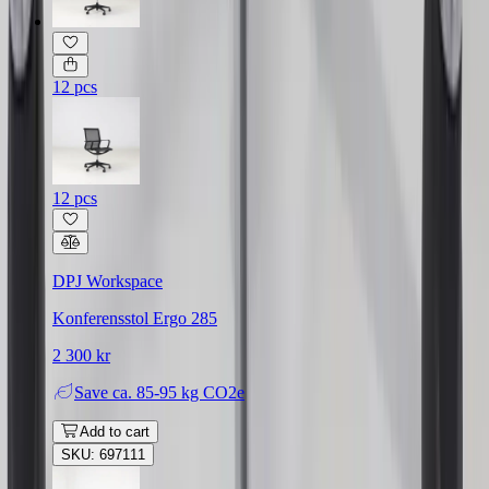
12 pcs
12 pcs
DPJ Workspace
Konferensstol Ergo 285
2 300 kr
Save
ca. 85-95 kg CO2e
Add to cart
SKU: 697111