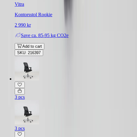
Vitra
Kontorsstol Rookie
2 990 kr
Save
ca. 85-95 kg CO2e
Add to cart
SKU: 216397
3 pcs
3 pcs