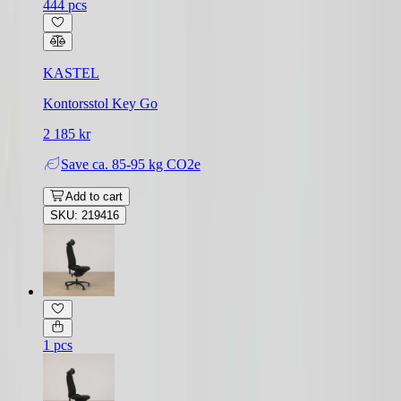
444 pcs
KASTEL
Kontorsstol Key Go
2 185 kr
Save
ca. 85-95 kg CO2e
Add to cart
SKU: 219416
1 pcs