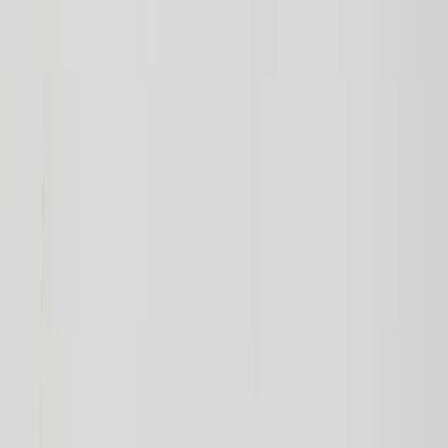
Vi erbjuder företag och privatpersoner ett prisvärt och miljövänligt
sätt att köpa och sälja återbrukade möbler på. Med vår breda
kompetens inom logistik, design och miljö skräddarsyr vi kompletta
lösningar där vi köper och källsorterar era begagnade möbler,
inreder och behovsanpassar nya kontorslokaler och optimerar
befintliga kontorsytor.
Läs mer
Kundservice
Logga in
Kundtjänst
Köpvillkor
Hyresvillkor
Personuppgifter
Vanliga frågor
Användarvillkor
Handla på Rafz
Produkter
Om oss