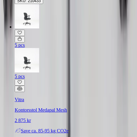
SKU: 210433
5 pcs
5 pcs
Vitra
Kontorsstol Medapal Mesh
2 875 kr
Save
ca. 85-95 kg CO2e