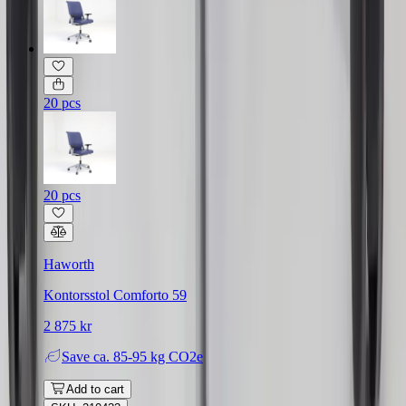
20 pcs
20 pcs
Haworth
Kontorsstol Comforto 59
2 875 kr
Save
ca. 85-95 kg CO2e
Add to cart