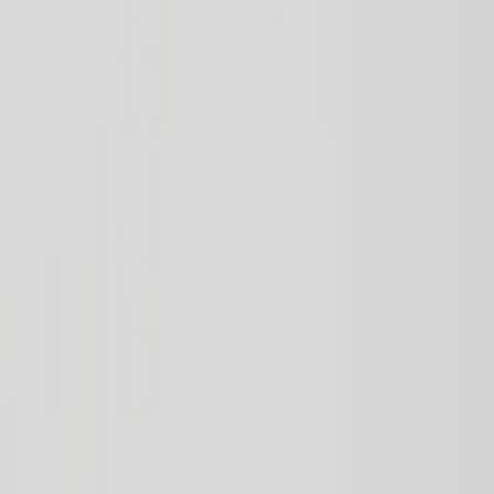
Country/region
Sweden (SEK kr)
Language
Svenska
English
©
2023-2026
Rafz
.
All rights reserved.
We use cookies
We use cookies to improve your experience, analyze traffic and