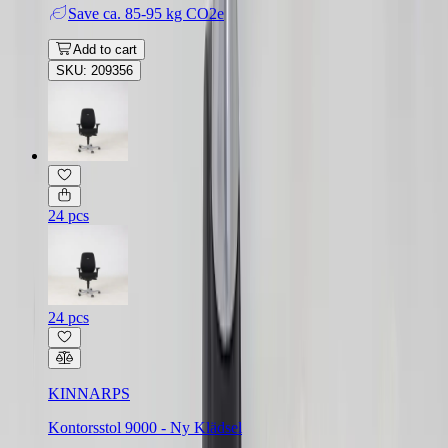
Save
ca. 85-95 kg CO2e
Add to cart
SKU: 209356
24 pcs
24 pcs
KINNARPS
Kontorsstol 9000 - Ny Klädsel