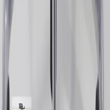
till ett utmärkt val för dem som spenderar mycket tid vid skrivbordet.
Stolens höjd kan justeras mellan 91 och 105 cm, vilket ytterligare
bidrar till dess mångsidighet.
Specifikationer
Möbelskick
: 4
Fint skick
Typ:
Begagnad
Läs mer om skickbedömning
Relaterade produkter