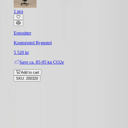
1 pcs
Ergositter
Kontorsstol Ryggstol
5 520 kr
Save
ca. 85-95 kg CO2e
Add to cart
SKU: 200320
Rafz