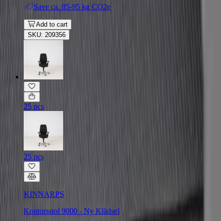
Save
ca. 85-95 kg CO2e
Add to cart
SKU: 209356
25 pcs
25 pcs
KINNARPS
Kontorsstol 9000 - Ny Klädsel