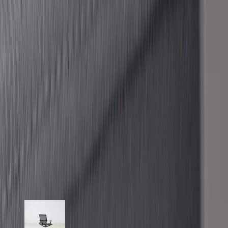
användning. Den ergonomiska utformningen stödjer en hälsosam
sittställning, vilket minskar risken för ryggproblem och ökar
produktiviteten.
Specifikationer
Möbelskick
: 4
Fint skick
Typ:
Begagnad
Läs mer om skickbedömning
Relaterade produkter