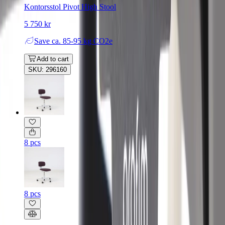
Kontorsstol Pivot High Stool
5 750 kr
Save
ca. 85-95 kg CO2e
Add to cart
SKU: 296160
8 pcs
8 pcs