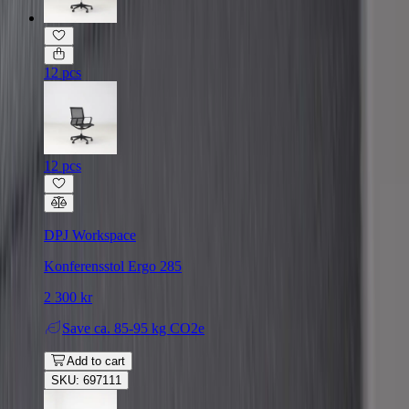
12 pcs
12 pcs
DPJ Workspace
Konferensstol Ergo 285
2 300 kr
Save
ca. 85-95 kg CO2e
Add to cart
SKU: 697111