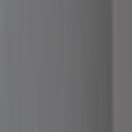
|
Business
Private
Produkter