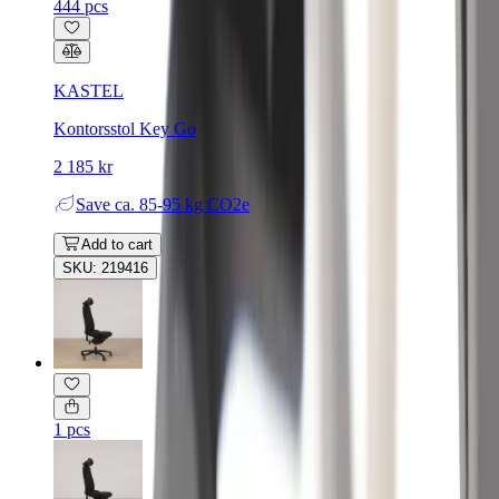
444 pcs
KASTEL
Kontorsstol Key Go
2 185 kr
Save
ca. 85-95 kg CO2e
Add to cart
SKU: 219416
1 pcs