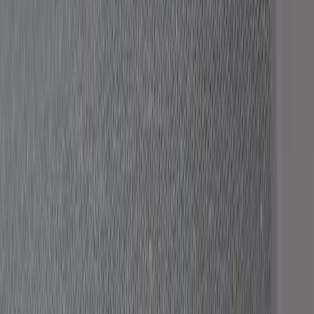
|
Business
Private
Back
Home
/
Kontorsstol Light Up