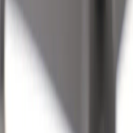
Country/region
Sweden (SEK kr)
Language
Svenska
English
©
2023-2026
Rafz
.
All rights reserved.
We use cookies
We use cookies to improve your experience, analyze traffic and