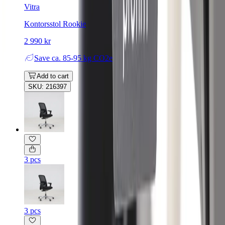
Vitra
Kontorsstol Rookie
2 990 kr
Save
ca. 85-95 kg CO2e
Add to cart
SKU: 216397
3 pcs
3 pcs