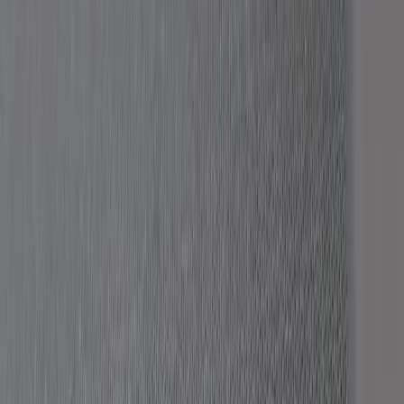
Inkommande
REA
Varumärken
Jämför