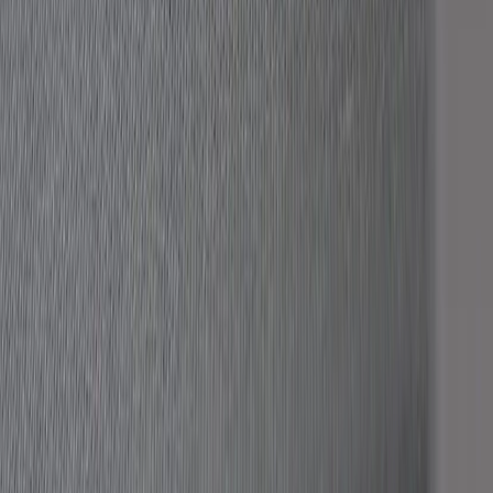
Profim
Kontorsstol Light Up
SKU:
208784
Spara
Jämför
Buy
Rent
2 875 kr
exkl. moms
Rent from
58 kr
/mo
3
i lager
(få kvar)
Leverans 3-7 arbetsdagar med express leverans