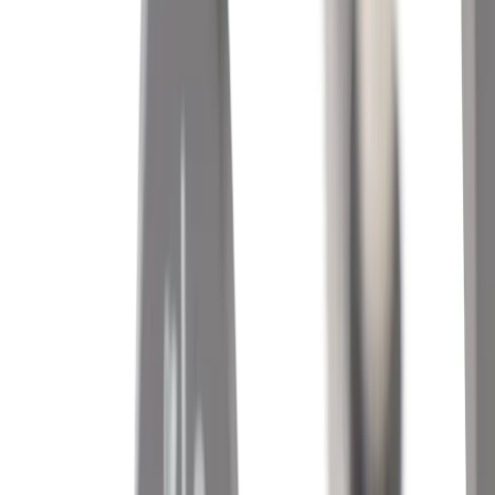
Vi erbjuder företag och privatpersoner ett prisvärt och miljövänligt
sätt att köpa och sälja återbrukade möbler på. Med vår breda
kompetens inom logistik, design och miljö skräddarsyr vi kompletta
lösningar där vi köper och källsorterar era begagnade möbler,
inreder och behovsanpassar nya kontorslokaler och optimerar
befintliga kontorsytor.
Läs mer
Kundservice
Logga in
Kundtjänst
Köpvillkor
Hyresvillkor
Personuppgifter
Vanliga frågor
Användarvillkor
Handla på Rafz
Produkter
Om oss