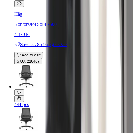
Håg
Kontorsstol SoFi 7500
4 370 kr
Save
ca. 85-95 kg CO2e
Add to cart
SKU: 216467
444 pcs