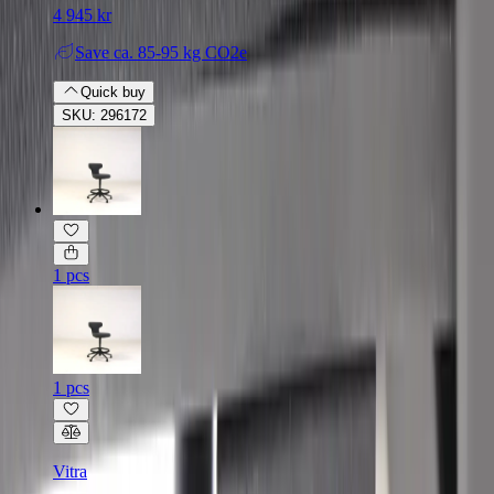
4 945 kr
Save
ca. 85-95 kg CO2e
Quick buy
SKU: 296172
1 pcs
1 pcs
Vitra