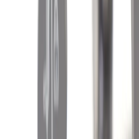
Vårt hållbarhetsarbete
Hitta hit
REA
Artiklar
Kontakta oss
Kontakta oss
Rafz Cirkulära Interiörer
Organisationsnummer: 559075-7182
Stora Benhamra 186 97 Brottby Stockholm
Telefon: 08-800100
E-post: info@rafz.se
Sälja möbler: inkop@rafz.se
Öppettider: Vardagar 08.00 – 17.00 Lunchstängt 12.00 -
13.00