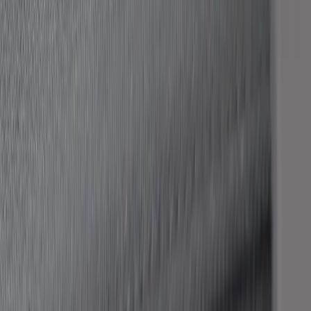
−
1
+
Add to cart
Den här produkten sparar:
ca. 85-95 kg CO2e
Prisgaranti
Levereras till hela Sverige
3 års funktionsgaranti
Produktbeskrivning
Kontorsstol Light Up från Profim är en ergonomisk kontorsstol som
kombinerar funktionalitet och stil för att förbättra din arbetsmiljö.
Med en justerbar sitthöjd på 43-54 cm kan du enkelt anpassa stolen
efter dina behov för optimal komfort under långa arbetsdagar. Den
totala höjden på 99-110 cm och en sittbredd på 48 cm gör den
lämplig för de flesta användare.
Stolens design är både modern och tidlös, med en stilren svart färg
som passar in i de flesta kontorsmiljöer. Den är tillverkad av
högkvalitativa material som säkerställer hållbarhet och långvarig