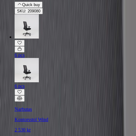
Quick buy
SKU: 209080
6 pcs
6 pcs
Narbutas
Kontorsstol Wind
2 530 kr