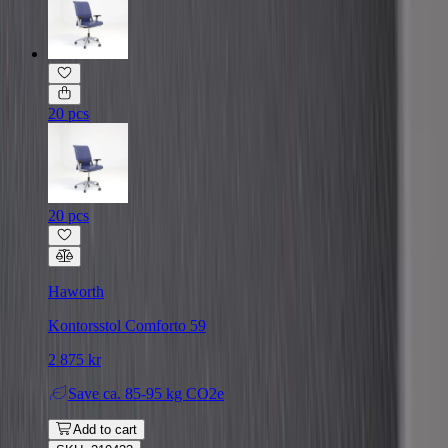
20 pcs
20 pcs
Haworth
Kontorsstol Comforto 59
2 875 kr
Save
ca. 85-95 kg CO2e
Add to cart