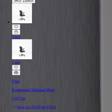
SKU: 210433
5 pcs
5 pcs
Vitra
Kontorsstol Medapal Mesh
2 875 kr
Save
ca. 85-95 kg CO2e