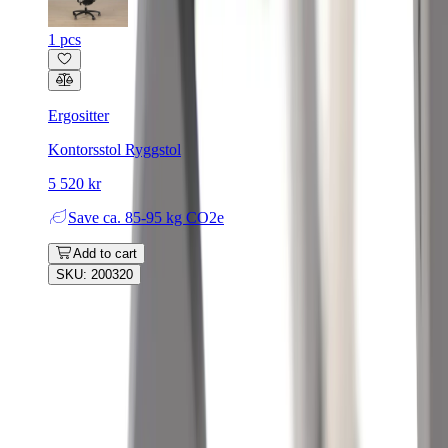
1 pcs
Ergositter
Kontorsstol Ryggstol
5 520 kr
Save
ca. 85-95 kg CO2e
Add to cart
SKU: 200320
Rafz