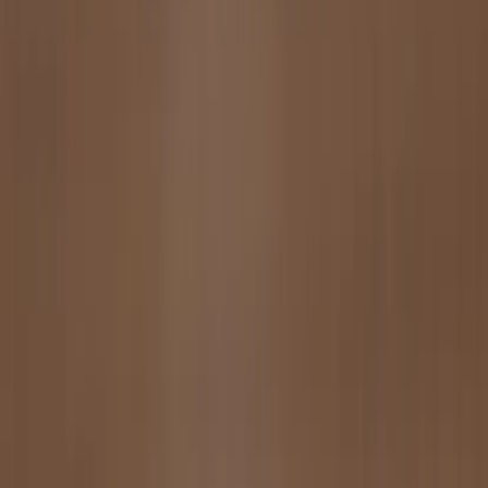
sätt att köpa och sälja återbrukade möbler på. Med vår breda
kompetens inom logistik, design och miljö skräddarsyr vi kompletta
lösningar där vi köper och källsorterar era begagnade möbler,
inreder och behovsanpassar nya kontorslokaler och optimerar
befintliga kontorsytor.
Läs mer
Kundservice
Logga in
Kundtjänst
Köpvillkor
Hyresvillkor
Personuppgifter
Vanliga frågor
Användarvillkor
Handla på Rafz
Produkter
Om oss
Vårt hållbarhetsarbete
Hitta hit
REA