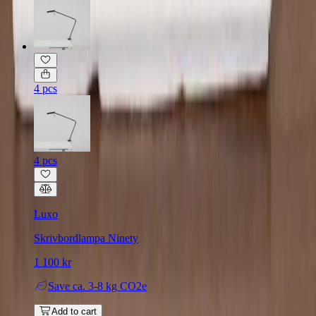
4 pcs
4 pcs
Luxo
Skrivbordlampa Ninety
1 100 kr
Save
ca. 3-8 kg CO2e
Add to cart