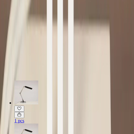
Möbelskick
: 4
Fint skick
Typ:
Begagnad
Läs mer om skickbedömning
Relaterade produkter
1 pcs