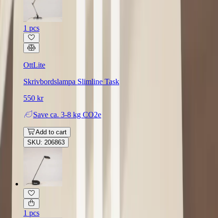
1 pcs
OttLite
Skrivbordslampa Slimline Task
550 kr
Save
ca. 3-8 kg CO2e
Add to cart
SKU: 206863
1 pcs