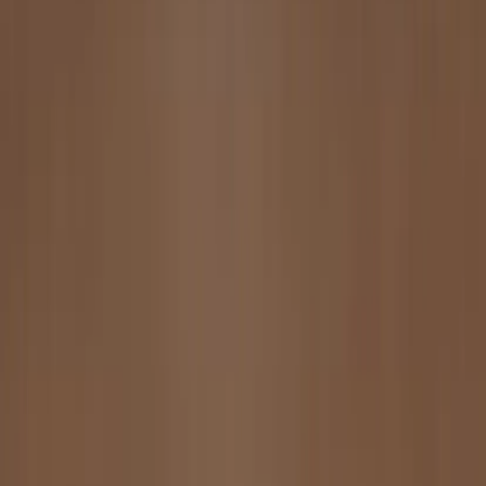
Artiklar
Kontakta oss
Kontakta oss
Rafz Cirkulära Interiörer
Organisationsnummer: 559075-7182
Stora Benhamra 186 97 Brottby Stockholm
Telefon: 08-800100
E-post: info@rafz.se
Sälja möbler: inkop@rafz.se
Öppettider: Vardagar 08.00 – 17.00 Lunchstängt 12.00 -
13.00