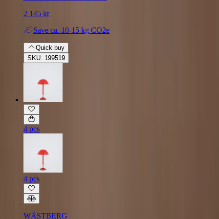
2 145 kr
Save
ca. 10-15 kg CO2e
Quick buy
SKU: 199519
4 pcs
4 pcs
WÄSTBERG