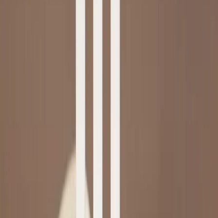
Star Trading
Ljusstake Månglans
SKU:
206011
Spara
Jämför
Buy
Rent
1 320 kr
exkl. moms
Rent from
26 kr
/mo
10
i lager
Leverans 3-7 arbetsdagar med express leverans