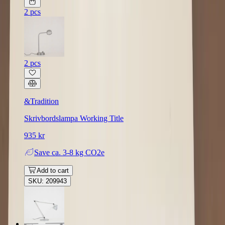
2 pcs
2 pcs
&Tradition
Skrivbordslampa Working Title
935 kr
Save
ca. 3-8 kg CO2e
Add to cart
SKU: 209943