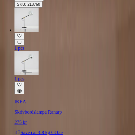
SKU: 218760
1 pcs
1 pcs
IKEA
Skrivbordslampa Ranarp
275 kr
Save
ca. 3-8 kg CO2e