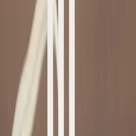
−
1
+
Add to cart
Den här produkten sparar:
ca. 3-8 kg CO2e
Prisgaranti
Levereras till hela Sverige
3 års funktionsgaranti
Produktbeskrivning
Ljusstake Månglans är en stilren bordslampa från Star Trading som
kombinerar stil och funktionalitet. Med sin vita färg och moderna
design passar den perfekt in i alla typer av inredningar, från det
minimalistiska till det mer traditionella. Denna ljusstake är inte bara
en källa till ljus, utan också en stilfull inredningsdetalj under julen
som förhöjer atmosfären i ditt hem och kontor.
Specifikationer