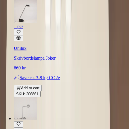
1 pcs
Unilux
Skrivbordslampa Joker
660 kr
Save
ca. 3-8 kg CO2e
Add to cart
SKU: 206861