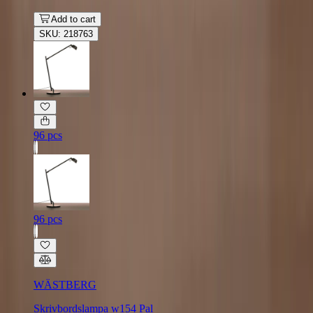
Add to cart
SKU: 218763
96 pcs
96 pcs
WÄSTBERG
Skrivbordslampa w154 Pal