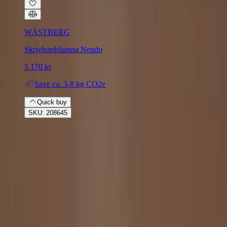
WÄSTBERG
Skrivbordslampa Nendo
5 170 kr
Save
ca. 3-8 kg CO2e
Quick buy
SKU: 208645
Rafz
Vi erbjuder företag och privatpersoner ett prisvärt och miljövänligt