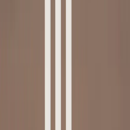
|
Business
Private
Produkter