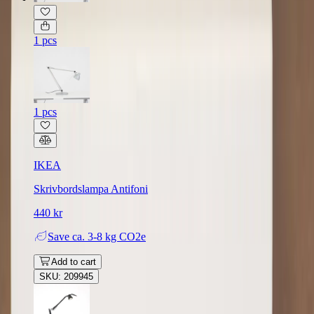
1 pcs
1 pcs
IKEA
Skrivbordslampa Antifoni
440 kr
Save
ca. 3-8 kg CO2e
Add to cart
SKU: 209945