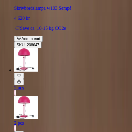
Skrivbordslampa w103 Sempé
4 620 kr
Save
ca. 10-15 kg CO2e
Add to cart
SKU: 208647
2 pcs
2 pcs