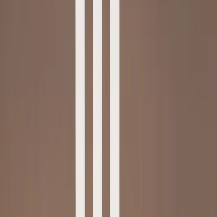
|
Business
Private
Back
Home
/
Ljusstake Månglans