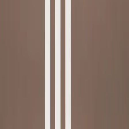
Inkommande
REA
Varumärken
Jämför