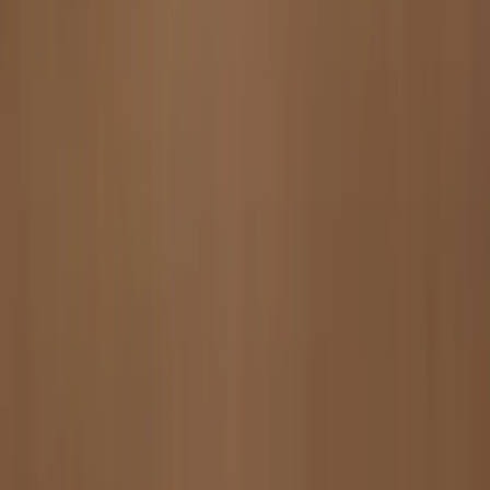
Language
Svenska
English
©
2023-2026
Rafz
.
All rights reserved.
We use cookies
We use cookies to improve your experience, analyze traffic and
show relevant ads. You can choose which categories you accept.
Read our privacy policy.