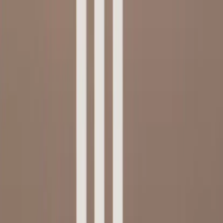
Skip to content
Just nu: Fri Frakt på online order över 5000kr*
Search products
Produkter