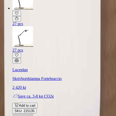
27 pcs
27 pcs
Luceplan
Skrivbordslampa Fortebraccio
2 420 kr
Save
ca. 3-8 kg CO2e
Add to cart
SKU: 215135