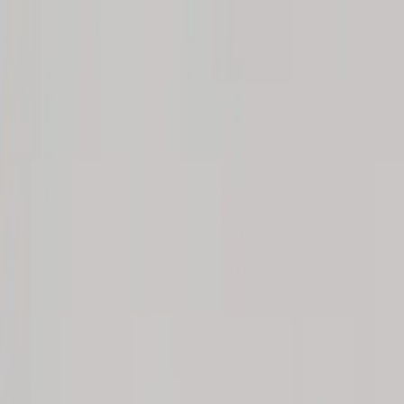
Skip to content
Just nu: Fri Frakt på online order över 5000kr*
Search products
Produkter