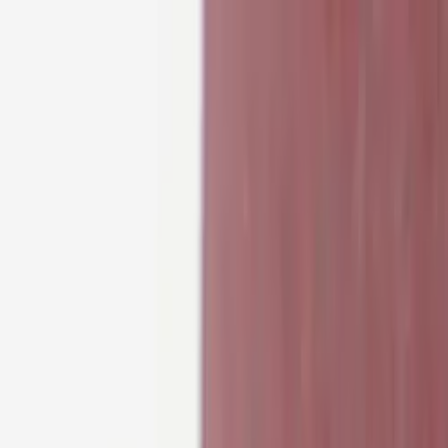
Skip to content
Just nu: Fri Frakt på online order över 5000kr*
Search products
Produkter